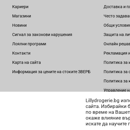
Кариери
Доставка и 
Магазини
Често задава
Новини
Общи услови
Сигнал за законови нарушения
Защита на ли
Лоялни програми
Онлайн решав
Контакти
Рекламация и
Карта на сайта
Политика за 
Информация за цените на стоките ЗВЕРБ
Политика за 
Политика за 
Управление н
Lillydrogerie.bg и
сайта. Избирайки 
по време на Вашет
окаже влияние вър
Начини на плащане:
искате да научите 