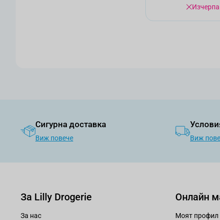
Изчерпа
Сигурна доставка
Услови
Виж повече
Виж пов
За Lilly Drogerie
Онлайн м
За нас
Моят профил