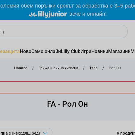
олемия обем поръчки срокът за обработка е 3–5 раб
вече и онлайн!
езащита
Ново
Само онлайн
Lilly Club
Игри
Новини
Магазини
М
Начало
/
Грижа и лична хигиена
/
Тяло
/
Рол Он
FA - Рол Он
9
продук