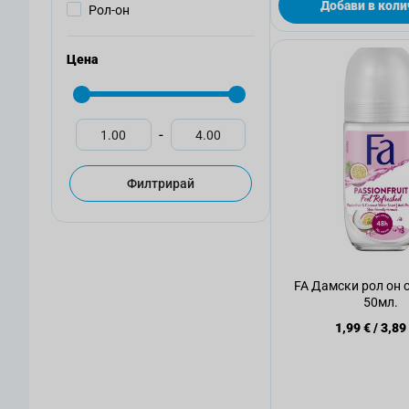
Добави в коли
Рол-он
Цена
-
Филтрирай
FA Дамски рол он 
50мл.
1,99 €
/
3,89