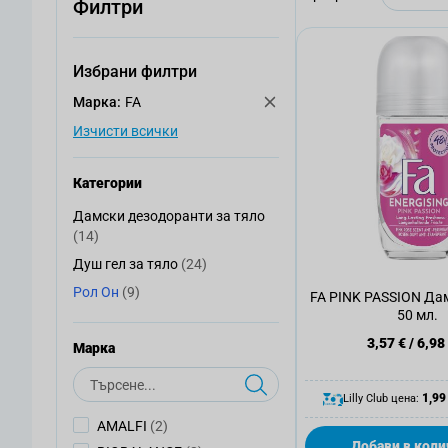
Филтри
Избрани филтри
Mарка:
FA
Изчисти всички
Категории
Дамски дезодоранти за тяло
Дамски дезодоранти за тяло
артикули
(14)
артикули
Душ гел за тяло
(24)
Душ гел за тяло
артикули
Рол Он
(9)
Рол Он
FA PINK PASSION Дам
50 мл.
3,57 €
/
6,98
Mарка
Търсене
1,99
Lilly Club цена:
артикули
AMALFI
(2)
Добави в коли