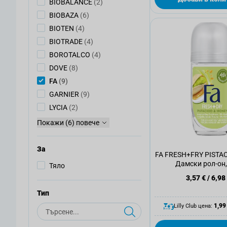
артикули
BIOBALANCE
(2)
артикули
BIOBAZA
(6)
артикули
BIOTEN
(4)
артикули
BIOTRADE
(4)
артикули
BOROTALCO
(4)
артикули
DOVE
(8)
артикули
FA
(9)
артикули
GARNIER
(9)
артикули
LYCIA
(2)
Покажи (6) повече
За
FA FRESH+FRY PIST
Дамски рол-он,
Тяло
3,57 €
/
6,98
Тип
Търсене
1,99
Lilly Club цена: