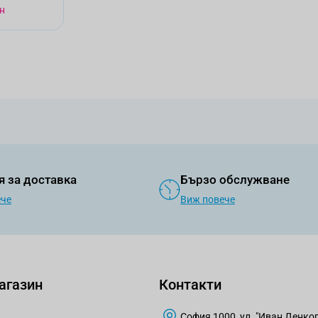
н
я за доставка
Бързо обслужване
ече
Виж повече
агазин
Контакти
София 1000, ул. "Иван Денкогл