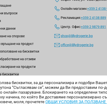
плащане
Онлайн магазин:
+359 2 4138
ни въпроси
Рекламация:
+359 2 4138 889
я
Центр. Офис:
+359 2 9879 891
чни данни
shop@lillydrogerie.bg
ане на спорове
 връщане на продукт
office@lillydrogerie.bg
използване на бисквитки
обработване на отзиви
класиране на продукти
а бисквитки
зползва бисквитки, за да персонализира и подобри Ваш
бутона “Съгласявам се”, можем да Ви предоставим по-
о онлайн пазаруване. Блокирането на определени тип
ху начина, по който Ви доставяме персонализирано с
Начини на доставка:
повече, моля, прочетете
ОБЩИ УСЛОВИЯ ЗА ПОЛЗВАНЕ