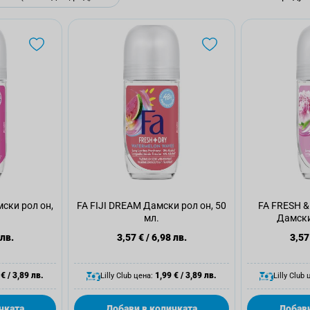
ски рол он,
FA FIJI DREAM Дамски рол он, 50
FA FRESH &
мл.
Дамски
 лв.
3,57 €
/
6,98 лв.
3,57
 €
/
3,89 лв.
1,99 €
/
3,89 лв.
Lilly Club цена:
Lilly Club 
чката
Добави в количката
Добави