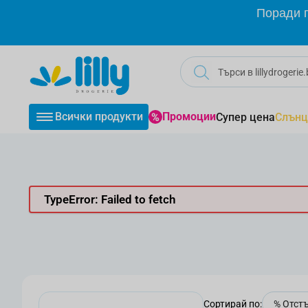
Прескачане към съдържанието
Поради г
Всички продукти
Промоции
Супер цена
Слънц
TypeError: Failed to fetch
Сортирай по: