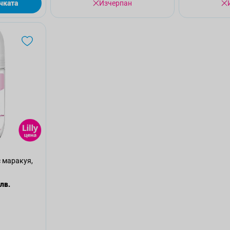
чката
Изчерпан
с маракуя,
 лв.