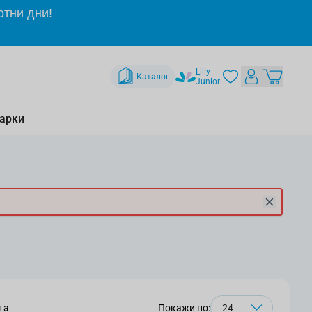
отни дни!
Lilly
Каталог
Junior
арки
та
Покажи по: