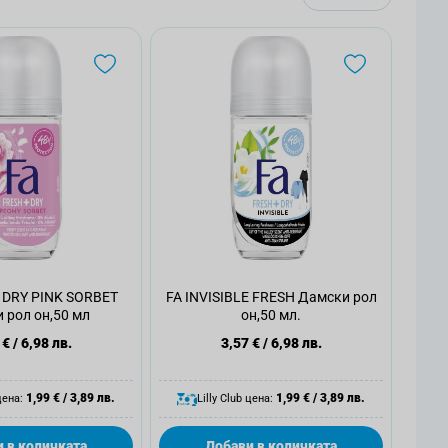
 DRY PINK SORBET
FA INVISIBLE FRESH Дамски рол
 рол он,50 мл
он,50 мл.
 €
/
6,98 лв.
3,57 €
/
6,98 лв.
1,99 €
/
3,89 лв.
1,99 €
/
3,89 лв.
цена:
Lilly Club цена:
 в количката
Добави в количката