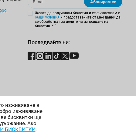
Абонирам се
 999
Желая да получавам бюлетин и се съгласявам с
общи условия
и предоставените от мен данни да
се обработват за целите на изпращане на
бюлетин.
*
Последвайте ни:
ето изживяване в
добро изживяване
ове бисквитки ще
ъдържание. Ако
 И БИСКВИТКИ
.