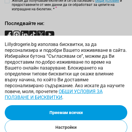
Желая да получавам бюлетин и се съгласявам с
общи условия
и
предоставените от мен данни да се обработват за целите на
изпращане на бюлетин.
*
Последвайте ни:
Lillydrogerie.bg използва бисквитки, за да
Начини на плащане:
персонализира и подобри Вашето изживяване в сайта.
Избирайки бутона “Съгласявам се”, можем да Ви
предоставим по-добро изживяване по време на
Вашето онлайн пазаруване. Блокирането на
определени типове бисквитки ще окаже влияние
върху начина, по който Ви доставяме
Начини на доставка:
персонализирано съдържание. Ако искате да научите
повече, моля, прочетете
ОБЩИ УСЛОВИЯ ЗА
ПОЛЗВАНЕ И БИСКВИТКИ
.
Приемам всички
Copyright © 2025 Лили Дрогерие ЕООД. Всички права
запазени.
Онлайн магазин от
Настройки