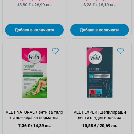
16 бр.
Стандартна цена
Стандартна цена
13,80 €
/
26,99 лв.
8,28 €
/
16,19 лв.
Добави в количката
Добави в количката
VEET NATURAL Ленти за тяло
VEET EXPERT Депилиращи
с алое вера за нормална
ленти студен восък за
кожа, 12 бр
чувствителна кожа, 20 бр.
7,36 €
/
14,39 лв.
10,58 €
/
20,69 лв.