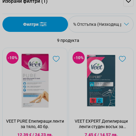
Избрани филтри
(1)
Филтри
9
продукта
-10%
-10%
VEET PURE Епилиращи ленти
VEET EXPERT Депилиращи
за тяло, 40 бр.
ленти студен восък за
бикини линия и подмишници,
Специална цена
Специална цена
12,39 €
/
24,23 лв.
7,45 €
/
14,57 лв.