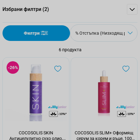
Избрани филтри
(2)
Филтри
6
продукта
-26%
COCOSOLIS SKIN
COCOSOLIS SLIM+ Оформящ
Антицелулитно сухо олио,
серум за корем и ръце, 100