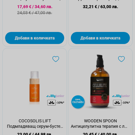
110 мл
мл
Специална цена
17,69 €
/
34,60 лв.
32,21 €
/
63,00 лв.
Стандартна цена
24,03 €
/
47,00 лв.
Добави в количката
Добави в количката
COCOSOLIS LIFT
WOODEN SPOON
Подмладяващ серум-бустер
Антицелулитна терапия с лют
за шия, деколте и гърди, 50
пипер и кафе, 100мл
23,00 €
/
44,98 лв.
20,45 €
/
40,00 лв.