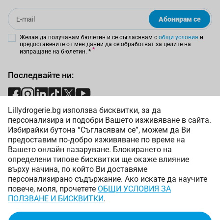
Email
Абонирам се
Желая да получавам бюлетин и се съгласявам с
общи условия
и
предоставените от мен данни да се обработват за целите на
изпращане на бюлетин.
*
Последвайте ни:
Lillydrogerie.bg използва бисквитки, за да
Начини на плащане:
персонализира и подобри Вашето изживяване в сайта.
Избирайки бутона “Съгласявам се”, можем да Ви
предоставим по-добро изживяване по време на
Вашето онлайн пазаруване. Блокирането на
определени типове бисквитки ще окаже влияние
върху начина, по който Ви доставяме
Начини на доставка:
персонализирано съдържание. Ако искате да научите
повече, моля, прочетете
ОБЩИ УСЛОВИЯ ЗА
ПОЛЗВАНЕ И БИСКВИТКИ
.