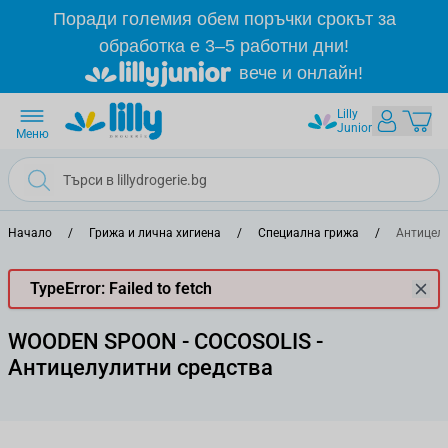
Прескачане към съдържанието
Поради големия обем поръчки срокът за
обработка е 3–5 работни дни!
вече и онлайн!
Lilly
Junior
Меню
Начало
/
Грижа и лична хигиена
/
Специална грижа
/
Антицелу
TypeError: Failed to fetch
WOODEN SPOON - COCOSOLIS -
Антицелулитни средства