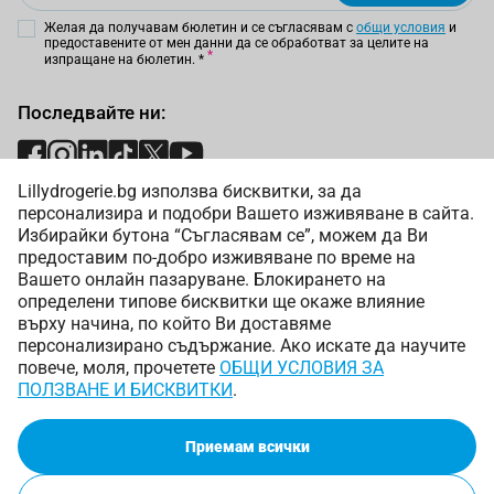
Желая да получавам бюлетин и се съгласявам с
общи условия
и
предоставените от мен данни да се обработват за целите на
изпращане на бюлетин.
*
Последвайте ни:
Lillydrogerie.bg използва бисквитки, за да
Начини на плащане:
персонализира и подобри Вашето изживяване в сайта.
Избирайки бутона “Съгласявам се”, можем да Ви
предоставим по-добро изживяване по време на
Вашето онлайн пазаруване. Блокирането на
определени типове бисквитки ще окаже влияние
върху начина, по който Ви доставяме
Начини на доставка:
персонализирано съдържание. Ако искате да научите
повече, моля, прочетете
ОБЩИ УСЛОВИЯ ЗА
ПОЛЗВАНЕ И БИСКВИТКИ
.
Приемам всички
Copyright © 2025 Лили Дрогерие ЕООД. Всички права
запазени.