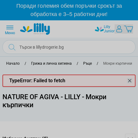
Прескачане към съдържанието
Поради големия обем поръчки срокът за
обработка е 3–5 работни дни!
Lilly
Junior
Меню
Начало
/
Грижа и лична хигиена
/
Ръце
/
Мокри кърпички
TypeError: Failed to fetch
NATURE OF AGIVA - LILLY - Мокри
кърпички