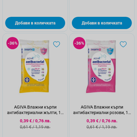
Добави в количката
Добави в количката
-36%
-36%
AGIVA Влажни кърпи
AGIVA Влажни кърпи
антибактериални жълти, 15
антибактериални розови, 15
бр.
бр.
Специална цена
Специална цена
0,39 €
/
0,76 лв.
0,39 €
/
0,76 лв.
Стандартна цена
Стандартна цена
0,61 €
/
1,19 лв.
0,61 €
/
1,19 лв.