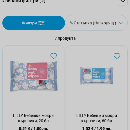
Избрани филтри
(2)
Филтри
7
продукта
LILLY Бебешки мокри
LILLY Бебешки мокри
кърпчики, 20 бр
кърпчики, 60 бр
0,51 €
/
1,00 лв.
1,02 €
/
1,99 лв.