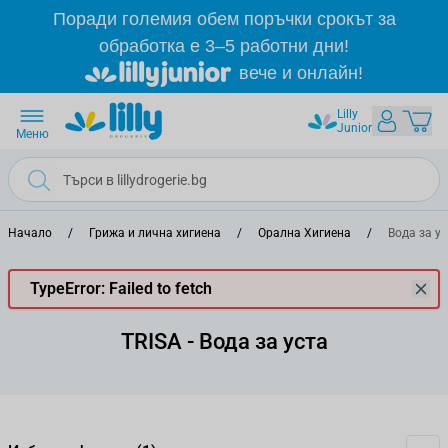
Прескачане към съдържанието
Поради големия обем поръчки срокът за
обработка е 3–5 работни дни!
вече и онлайн!
Lilly
Junior
Меню
Начало
/
Грижа и лична хигиена
/
Орална Хигиена
/
Вода за ус
TypeError: Failed to fetch
TRISA - Вода за уста