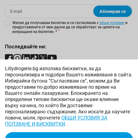
Email
Абонирам се
Желая да получавам бюлетин и се съгласявам с
общи условия
и
предоставените от мен данни да се обработват за целите на
изпращане на бюлетин.
*
Последвайте ни:
Lillydrogerie.bg използва бисквитки, за да
Начини на плащане:
персонализира и подобри Вашето изживяване в сайта.
Избирайки бутона “Съгласявам се”, можем да Ви
предоставим по-добро изживяване по време на
Вашето онлайн пазаруване. Блокирането на
определени типове бисквитки ще окаже влияние
върху начина, по който Ви доставяме
Начини на доставка:
персонализирано съдържание. Ако искате да научите
повече, моля, прочетете
ОБЩИ УСЛОВИЯ ЗА
ПОЛЗВАНЕ И БИСКВИТКИ
.