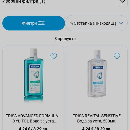
Избрани филтри
(1)
Филтри
3
продукта
TRISA ADVANCED FORMULA +
TRISA REVITAL SENSITIVE
XYLITOL Вода за уста
Вода за уста, 500мл.
COMPLETE CARE, 500 мл.
4,24 €
/
8,29 лв.
4,24 €
/
8,29 лв.