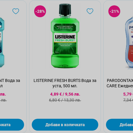
-28%
-21%
NT Вода за
LISTERINE FRESH BURTS Вода за
PARODONTAX
мл
уста, 500 мл.
CARE Ежеднев
алко
а цена
Специална цена
Спе
 лв.
4,89 €
/
9,56 лв.
5,79 
а цена
Стандартна цена
Ста
 лв.
6,80 €
/
13,30 лв.
7,34 
чката
Добави в количката
Добави