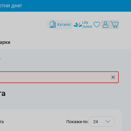
отни дни!
Lilly
Каталог
Junior
арки
а
та
та
Покажи по: