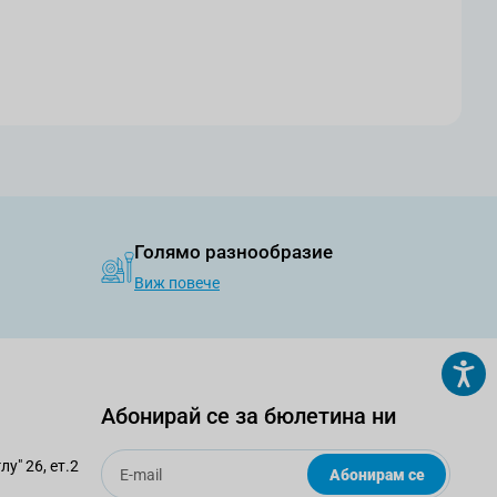
Голямо разнообразие
Виж повече
Абонирай се за бюлетина ни
Email
у" 26, ет.2
Абонирам се