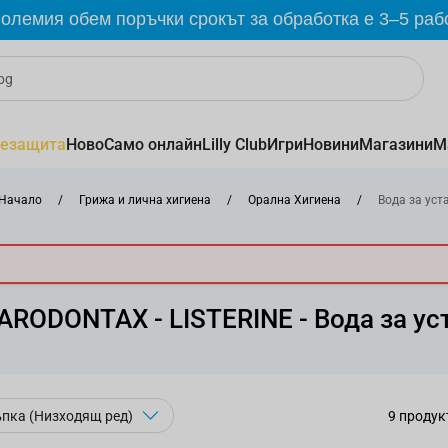
олемия обем поръчки срокът за обработка е 3–5 раб
езащита
Ново
Само онлайн
Lilly Club
Игри
Новини
Магазини
М
Начало
/
Грижа и лична хигиена
/
Орална Хигиена
/
Вода за уст
ARODONTAX - LISTERINE - Вода за ус
9
продук