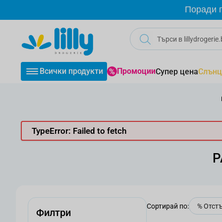
Прескачане към съдържанието
Поради г
Всички продукти
Промоции
Супер цена
Слънц
TypeError: Failed to fetch
P
Сортирай по:
Филтри