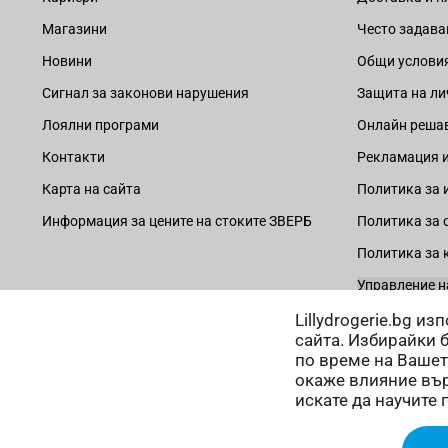
Магазини
Често задава
Новини
Общи услови
Сигнал за законови нарушения
Защита на ли
Лоялни програми
Онлайн решав
Контакти
Рекламация и
Карта на сайта
Политика за 
Информация за цените на стоките ЗВЕРБ
Политика за 
Политика за 
Управление н
Lillydrogerie.bg и
сайта. Избирайки 
по време на Вашет
окаже влияние вър
Начини на плащане:
искате да научите 