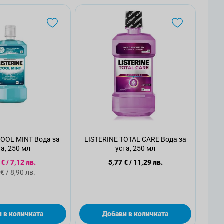
COOL MINT Вода за
LISTERINE TOTAL CARE Вода за
та, 250 мл
уста, 250 мл
циална цена
 €
/
7,12 лв.
5,77 €
/
11,29 лв.
ндартна цена
 €
/
8,90 лв.
 в количката
Добави в количката