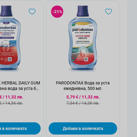
-21%
 HERBAL DAILY GUM
PARODONTAX Вода за уста
на вода за уста без
ежедневна, 500 мл.
хол, 500 мл.
циална цена
Специална цена
€
/
11,32 лв.
5,79 €
/
11,32 лв.
ндартна цена
Стандартна цена
€
/
14,36 лв.
7,34 €
/
14,36 лв.
 в количката
Добави в количката