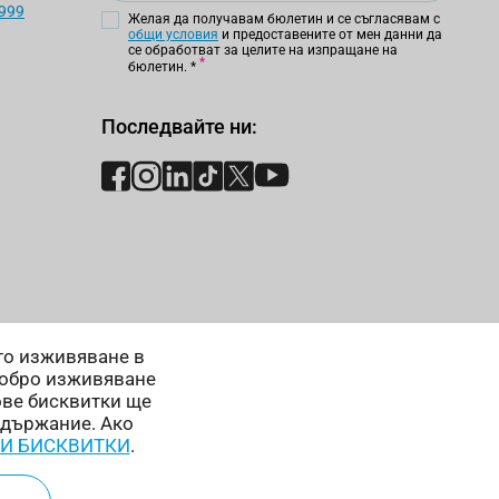
 999
Желая да получавам бюлетин и се съгласявам с
общи условия
и предоставените от мен данни да
се обработват за целите на изпращане на
бюлетин.
*
Последвайте ни:
ето изживяване в
добро изживяване
ове бисквитки ще
ъдържание. Ако
 И БИСКВИТКИ
.