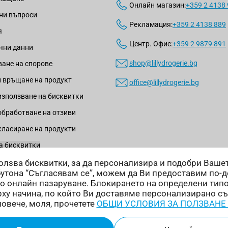
Онлайн магазин:
+359 2 4138
ни въпроси
Рекламация:
+359 2 4138 889
я
Центр. Офис:
+359 2 9879 891
чни данни
shop@lillydrogerie.bg
ане на спорове
 връщане на продукт
office@lillydrogerie.bg
използване на бисквитки
обработване на отзиви
класиране на продукти
а бисквитки
зползва бисквитки, за да персонализира и подобри Ваш
бутона “Съгласявам се”, можем да Ви предоставим по-
о онлайн пазаруване. Блокирането на определени тип
ху начина, по който Ви доставяме персонализирано с
Начини на доставка:
повече, моля, прочетете
ОБЩИ УСЛОВИЯ ЗА ПОЛЗВАНЕ