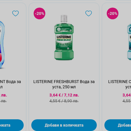
-20%
-20%
NT Вода за
LISTERINE FRESHBURST Вода за
LISTERINE 
мл
уста, 250 мл
ус
 цена
Специална цена
Спе
 лв.
3,64 €
/
7,12 лв.
3,64
а цена
Стандартна цена
Ста
 лв.
4,55 €
/
8,90 лв.
4,55
чката
Добави в количката
Добави