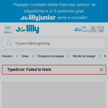
Прескачане към съдържанието
Поради големия обем поръчки срокът за
обработка е 3–5 работни дни!
вече и онлайн!
Lilly
Junior
Меню
Начало
/
Грим
/
Продукти за вежди
/
Молив за вежди
/
Мо
TypeError: Failed to fetch