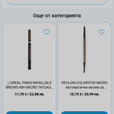
Още от категорията
L'ORЕAL PARIS INFAILLBLE
REVLON COLORSTAY MICRO
BROWS 48H MICRO TATUAGE
Автоматичен молив за
INK Молив за вежди 3.0-
вежди 450 blonde
11,70 €
/
22,88 лв.
10,73 €
/
20,99 лв.
Brunette