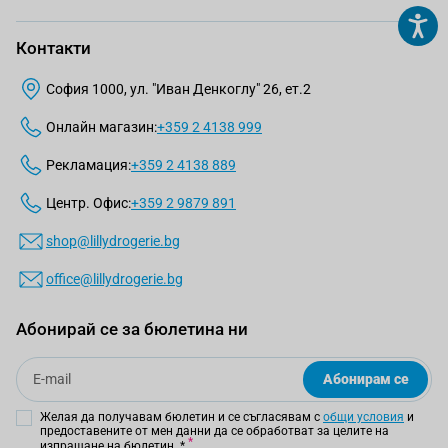
Контакти
София 1000, ул. "Иван Денкоглу" 26, ет.2
Онлайн магазин:
+359 2 4138 999
Рекламация:
+359 2 4138 889
Центр. Офис:
+359 2 9879 891
shop@lillydrogerie.bg
office@lillydrogerie.bg
Абонирай се за бюлетина ни
Email
Абонирам се
Желая да получавам бюлетин и се съгласявам с
общи условия
и
предоставените от мен данни да се обработват за целите на
изпращане на бюлетин.
*