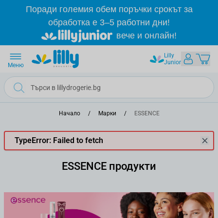
Прескачане към съдържанието
Поради големия обем поръчки срокът за
обработка е 3–5 работни дни!
вече и онлайн!
Lilly
Junior
Меню
Начало
/
Марки
/
ESSENCE
TypeError: Failed to fetch
ESSENCE продукти