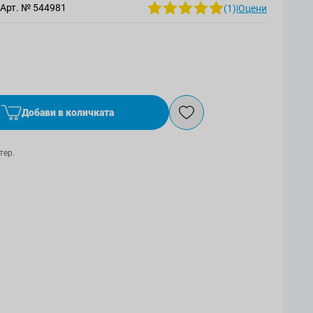
Арт. №
544981
(1)
|
Оцени
Добави в количката
тер.