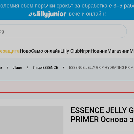
олемия обем поръчки срокът за обработка е 3–5 раб
вече и онлайн!
езащита
Ново
Само онлайн
Lilly Club
Игри
Новини
Магазини
М
м
/
Лице
/
Лице ESSENCE
/
ESSENCE JELLY GRIP HYDRATING PRIM
ESSENCE JELLY 
PRIMER Основа з