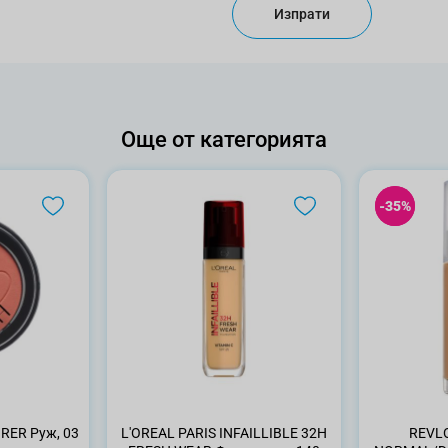
Изпрати
Още от категорията
-35%
-35%
LLUMS SECRET ADMIRER Руж, 03
L'OREAL PARIS INFAILLIBLE 32H
REVL