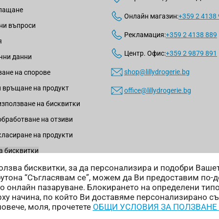
плащане
Онлайн магазин:
+359 2 4138
ни въпроси
Рекламация:
+359 2 4138 889
я
Центр. Офис:
+359 2 9879 891
чни данни
shop@lillydrogerie.bg
ане на спорове
 връщане на продукт
office@lillydrogerie.bg
използване на бисквитки
обработване на отзиви
класиране на продукти
а бисквитки
зползва бисквитки, за да персонализира и подобри Ваш
бутона “Съгласявам се”, можем да Ви предоставим по-
о онлайн пазаруване. Блокирането на определени тип
ху начина, по който Ви доставяме персонализирано с
Начини на доставка:
повече, моля, прочетете
ОБЩИ УСЛОВИЯ ЗА ПОЛЗВАНЕ