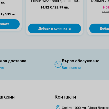
FRESH WEAR Фон дьо тен 140
NORMAL/DR
 лв.
Golden Beige
330 NAT
Спе
14,82 €
/
28,99 лв.
9,59
Стан
14,8
 €
/
5,93 лв.
ичката
Добави в количката
Добав
я за доставка
Бързо обслужване
ече
Виж повече
агазин
Контакти
София 1000, ул. "Иван Денкогл