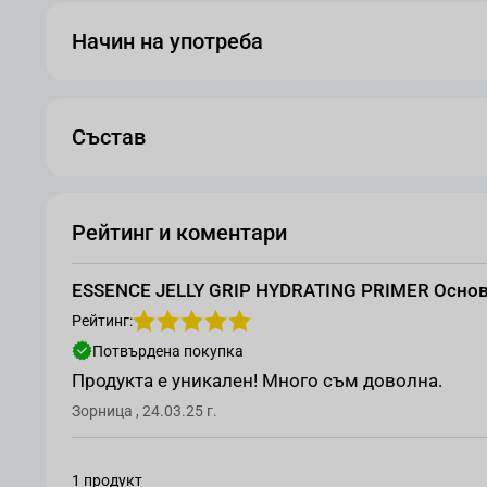
Начин на употреба
Състав
Рейтинг и коментари
ESSENCE JELLY GRIP HYDRATING PRIMER Основ
Рейтинг:
Потвърдена покупка
Продукта е уникален! Много съм доволна.
Оценен от
24 март 2025 г.
Зорница
,
24.03.25 г.
1 продукт