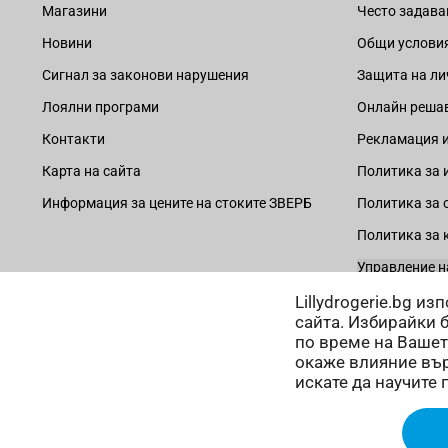
Магазини
Често задава
Новини
Общи услови
Сигнал за законови нарушения
Защита на ли
Лоялни програми
Онлайн решав
Контакти
Рекламация и
Карта на сайта
Политика за 
Информация за цените на стоките ЗВЕРБ
Политика за 
Политика за 
Управление н
Lillydrogerie.bg и
сайта. Избирайки 
по време на Вашет
окаже влияние вър
Начини на плащане:
искате да научите 
Copyright © 2025 Лили Дрогерие ЕООД. Всички права запазе