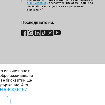
общи условия
и предоставените от мен данни да
се обработват за целите на изпращане на
бюлетин.
*
Последвайте ни:
ето изживяване в
добро изживяване
ове бисквитки ще
ъдържание. Ако
 И БИСКВИТКИ
.