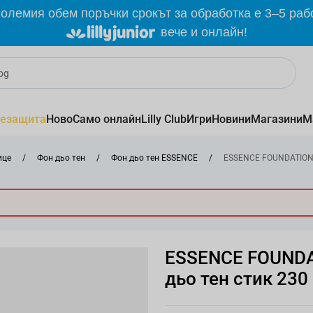
олемия обем поръчки срокът за обработка е 3–5 раб
вече и онлайн!
езащита
Ново
Само онлайн
Lilly Club
Игри
Новини
Магазини
М
ице
/
Фон дьо тен
/
Фон дьо тен ESSENCE
/
ESSENCE FOUNDATION S
ESSENCE FOUNDA
дьо тен стик 230