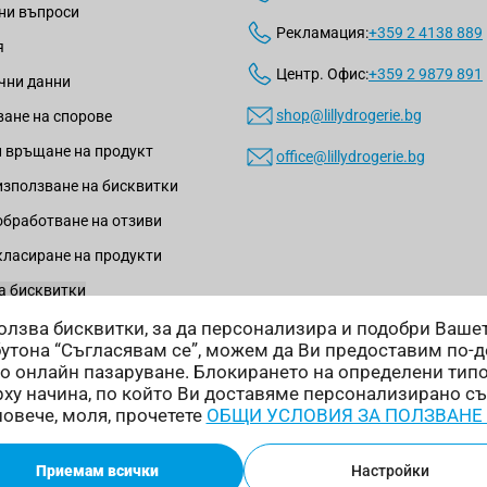
ни въпроси
Рекламация:
+359 2 4138 889
я
Центр. Офис:
+359 2 9879 891
чни данни
shop@lillydrogerie.bg
ане на спорове
 връщане на продукт
office@lillydrogerie.bg
използване на бисквитки
обработване на отзиви
класиране на продукти
а бисквитки
зползва бисквитки, за да персонализира и подобри Ваш
бутона “Съгласявам се”, можем да Ви предоставим по-
о онлайн пазаруване. Блокирането на определени тип
ху начина, по който Ви доставяме персонализирано с
Начини на доставка:
повече, моля, прочетете
ОБЩИ УСЛОВИЯ ЗА ПОЛЗВАНЕ
Приемам всички
Настройки
ни.
Онлайн магазин от