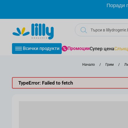
Прескачане към съдържанието
Поради г
Всички продукти
Промоции
Супер цена
Слънц
Начало
/
Грим
/
Л
TypeError: Failed to fetch