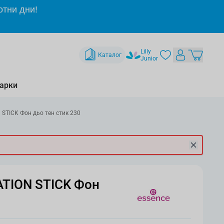
отни дни!
Lilly
Каталог
Junior
арки
TICK Фон дьо тен стик 230
TION STICK Фон