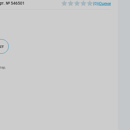
рт. №
546501
(0)
|
Оцени
ст
тер.