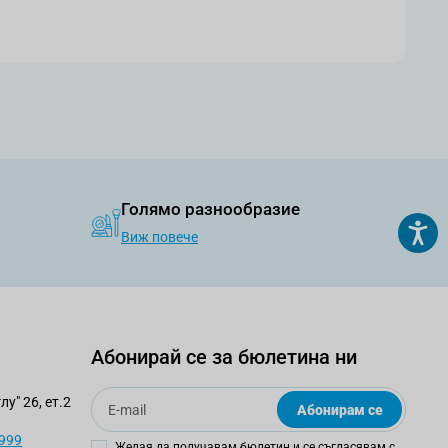
Голямо разнообразие
Виж повече
Абонирай се за бюлетина ни
Email
у" 26, ет.2
Абонирам се
 999
Желая да получавам бюлетин и се съгласявам с