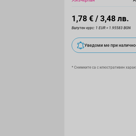
Изчерпан
А
1,78 €
/ 3,48 лв.
Валутен курс: 1 EUR = 1.95583 BGN
Уведоми ме при налично
* Снимките са с илюстративен харак