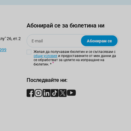
Абонирай се за бюлетина ни
Email
у" 26, ет.2
Абонирам се
 999
Желая да получавам бюлетин и се съгласявам с
общи условия
и предоставените от мен данни да
се обработват за целите на изпращане на
бюлетин.
*
Последвайте ни: