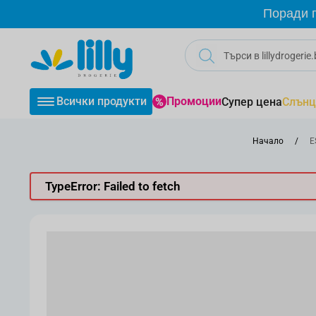
Прескачане към съдържанието
Поради г
Всички продукти
Промоции
Супер цена
Слънц
Начало
/
E
TypeError: Failed to fetch