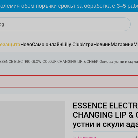
олемия обем поръчки срокът за обработка е 3–5 раб
езащита
Ново
Само онлайн
Lilly Club
Игри
Новини
Магазини
М
SSENCE ELECTRIC GLOW COLOUR CHANGING LIP & CHEEK Олио за устни и скули
ESSENCE ELECTR
CHANGING LIP & 
устни и скули а