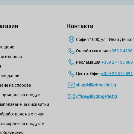
агазин
Контакти
София 1000, ул. "Иван Денкогл
плащане
Онлайн магазин:
+359 2 4138
ни въпроси
Рекламация:
+359 2 4138 889
я
Центр. Офис:
+359 2 9879 891
чни данни
shop@lillydrogerie.bg
ане на спорове
 връщане на продукт
office@lillydrogerie.bg
използване на бисквитки
обработване на отзиви
класиране на продукти
а бисквитки