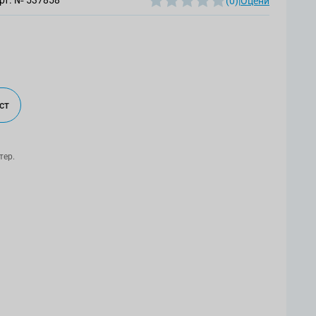
рт. №
537858
(0)
|
Оцени
ст
тер.