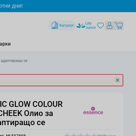
отни дни!
Lilly
Каталог
Junior
арки
 адаптиращо се
IC GLOW COLOUR
CHEEK Олио за
даптиращо се