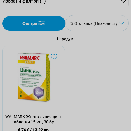
Избрани филтри
(1)
Филтри
1
продукт
WALMARK Жълта линия цинк
таблетки 15 мг., 30 бр.
6,76 €
/
13,22 лв.