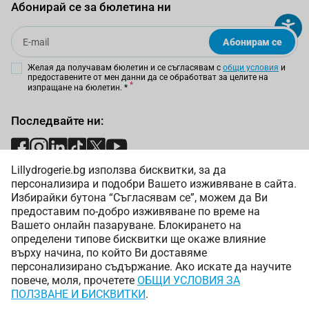
Абонирай се за бюлетина ни
Email
Абонирам се
Желая да получавам бюлетин и се съгласявам с
общи условия
и
предоставените от мен данни да се обработват за целите на
изпращане на бюлетин.
*
Последвайте ни:
Lillydrogerie.bg използва бисквитки, за да
Начини на плащане:
персонализира и подобри Вашето изживяване в сайта.
Избирайки бутона “Съгласявам се”, можем да Ви
предоставим по-добро изживяване по време на
Вашето онлайн пазаруване. Блокирането на
определени типове бисквитки ще окаже влияние
върху начина, по който Ви доставяме
Начини на доставка:
персонализирано съдържание. Ако искате да научите
повече, моля, прочетете
ОБЩИ УСЛОВИЯ ЗА
ПОЛЗВАНЕ И БИСКВИТКИ
.