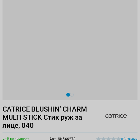
View larger image
View larger image
CATRICE BLUSHIN' CHARM
MULTI STICK Стик руж за
лице, 040
В наличност
Арт. №
546278
(0)
|
Оцени