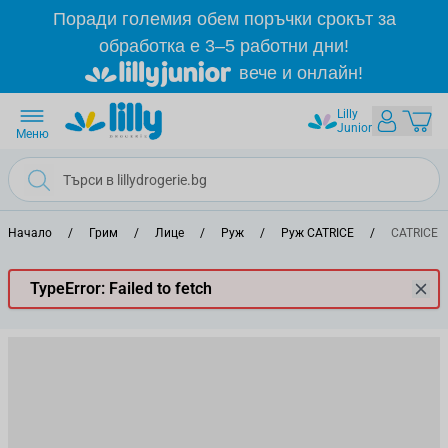
Прескачане към съдържанието
Поради големия обем поръчки срокът за
обработка е 3–5 работни дни!
вече и онлайн!
Lilly
Junior
Меню
Начало
/
Грим
/
Лице
/
Руж
/
Руж CATRICE
/
CATRICE B
TypeError: Failed to fetch