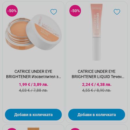
-50%
-50%
CATRICE UNDER EYE
CATRICE UNDER EYE
BRIGHTENER Изсветлител за
BRIGHTENER LIQUID Течен
под очи 020
изсветлител за под очи 010
Специална цена
Специална цена
1,99 €
/
3,89 лв.
2,24 €
/
4,38 лв.
Стандартна цена
Стандартна цена
4,03 €
/
7,88 лв.
4,55 €
/
8,90 лв.
Добави в количката
Добави в количката