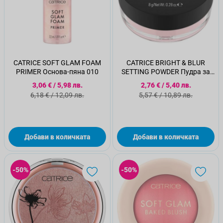
CATRICE SOFT GLAM FOAM
CATRICE BRIGHT & BLUR
PRIMER Основа-пяна 010
SETTING POWDER Пудра за
лице 020
Специална цена
Специална цена
3,06 €
/
5,98 лв.
2,76 €
/
5,40 лв.
Стандартна цена
Стандартна цена
6,18 €
/
12,09 лв.
5,57 €
/
10,89 лв.
Добави в количката
Добави в количката
-50%
-50%