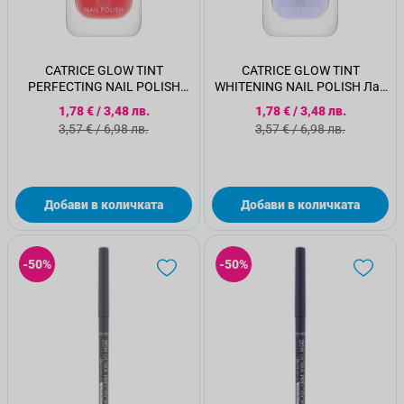
CATRICE GLOW TINT
CATRICE GLOW TINT
PERFECTING NAIL POLISH
WHITENING NAIL POLISH Лак
Лак за нокти 010
за нокти 020
Специална цена
Специална цена
1,78 €
/
3,48 лв.
1,78 €
/
3,48 лв.
Стандартна цена
Стандартна цена
3,57 €
/
6,98 лв.
3,57 €
/
6,98 лв.
Добави в количката
Добави в количката
-50%
-50%