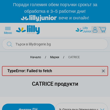
Прескачане към съдържанието
Поради големия обем поръчки срокът за
обработка е 3–5 работни дни!
вече и онлайн!
Lilly
Junior
Меню
Начало
/
Марки
/
CATRICE
TypeError: Failed to fetch
CATRICE продукти
Филтри