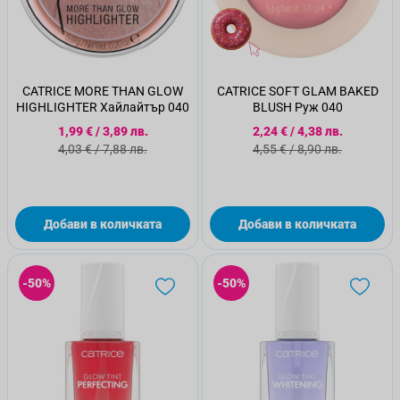
CATRICE MORE THAN GLOW
CATRICE SOFT GLAM BAKED
HIGHLIGHTER Хайлайтър 040
BLUSH Руж 040
Специална цена
Специална цена
1,99 €
/
3,89 лв.
2,24 €
/
4,38 лв.
Стандартна цена
Стандартна цена
4,03 €
/
7,88 лв.
4,55 €
/
8,90 лв.
Добави в количката
Добави в количката
-50%
-50%