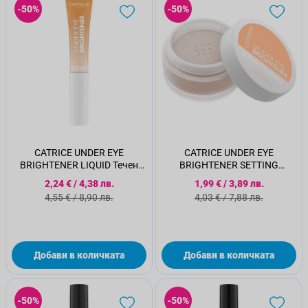
-50%
-50%
CATRICE UNDER EYE
CATRICE UNDER EYE
BRIGHTENER LIQUID Течен
BRIGHTENER SETTING
изсветлител за под очи 020
POWDER Фиксираща пудра
Специална цена
Специална цена
2,24 €
/
4,38 лв.
1,99 €
/
3,89 лв.
за под очи 020
Стандартна цена
Стандартна цена
4,55 €
/
8,90 лв.
4,03 €
/
7,88 лв.
Добави в количката
Добави в количката
-50%
-50%