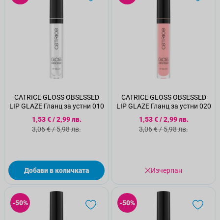
CATRICE GLOSS OBSESSED
CATRICE GLOSS OBSESSED
LIP GLAZE Гланц за устни 010
LIP GLAZE Гланц за устни 020
Специална цена
Специална цена
1,53 €
/
2,99 лв.
1,53 €
/
2,99 лв.
Стандартна цена
Стандартна цена
3,06 €
/
5,98 лв.
3,06 €
/
5,98 лв.
Добави в количката
Изчерпан
-50%
-50%