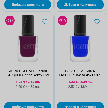
Добави в количката
Добави в количката
-51%
-51%
CATRICE GEL AFFAIR NAIL
CATRICE GEL AFFAIR NAIL
LACQUER Лак за нокти 023
LACQUER Лак за нокти 027
Специална цена
Специална цена
1,22 €
/
2,39 лв.
1,22 €
/
2,39 лв.
Стандартна цена
Стандартна цена
2,50 €
/
4,89 лв.
2,50 €
/
4,89 лв.
Добави в количката
Добави в количката