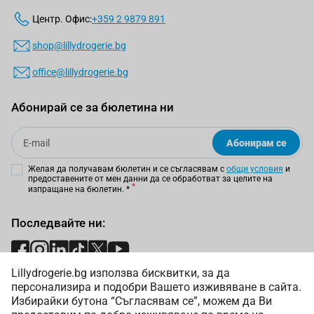
Центр. Офис:
+359 2 9879 891
shop@lillydrogerie.bg
office@lillydrogerie.bg
Абонирай се за бюлетина ни
Email
Абонирам се
Желая да получавам бюлетин и се съгласявам с
общи условия
и
предоставените от мен данни да се обработват за целите на
изпращане на бюлетин.
*
Последвайте ни:
Lillydrogerie.bg използва бисквитки, за да
Начини на плащане:
персонализира и подобри Вашето изживяване в сайта.
Избирайки бутона “Съгласявам се”, можем да Ви