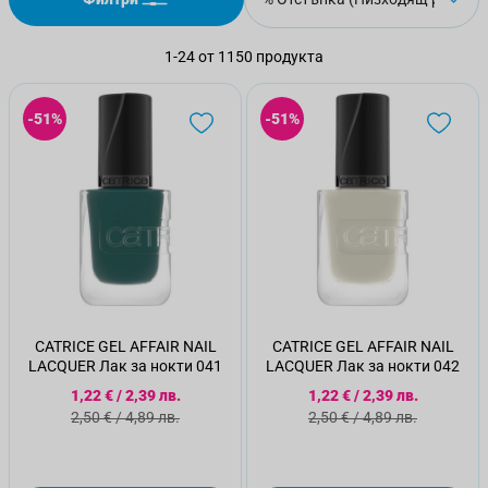
1
-
24
от
1150
продукта
-51%
-51%
CATRICE GEL AFFAIR NAIL
CATRICE GEL AFFAIR NAIL
LACQUER Лак за нокти 041
LACQUER Лак за нокти 042
Специална цена
Специална цена
1,22 €
/
2,39 лв.
1,22 €
/
2,39 лв.
Стандартна цена
Стандартна цена
2,50 €
/
4,89 лв.
2,50 €
/
4,89 лв.