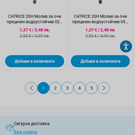
CATRICE 20H Молив за очи
CATRICE 20H Молив за очи
прецизен водоустойчив 020,
прецизен водоустойчив 050,
0,28 г
0,28 г
Специална цена
Специална цена
1,27 €
/
2,48 лв.
1,27 €
/
2,48 лв.
Стандартна цена
Стандартна цена
2,55 €
/
4,99 лв.
2,55 €
/
4,99 лв.
Добави в количката
Добави в количката
1
2
3
4
5
В момента четете страница
Страница
Страница
Страница
Страница
Сигурна доставка
Виж повече