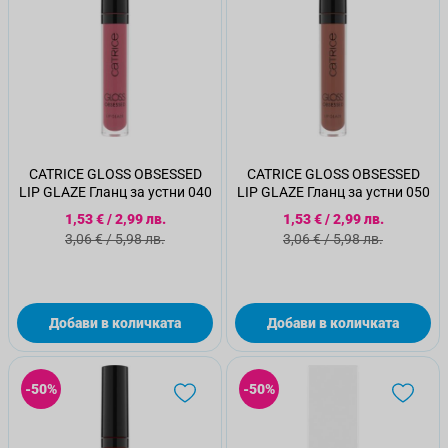
CATRICE GLOSS OBSESSED
CATRICE GLOSS OBSESSED
LIP GLAZE Гланц за устни 040
LIP GLAZE Гланц за устни 050
Специална цена
Специална цена
1,53 €
/
2,99 лв.
1,53 €
/
2,99 лв.
Стандартна цена
Стандартна цена
3,06 €
/
5,98 лв.
3,06 €
/
5,98 лв.
Добави в количката
Добави в количката
-50%
-50%