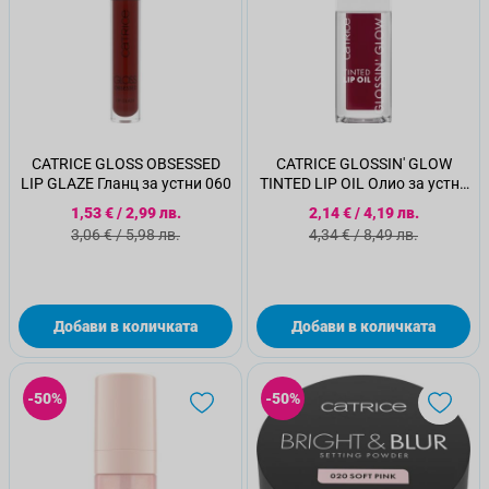
CATRICE GLOSS OBSESSED
CATRICE GLOSSIN' GLOW
LIP GLAZE Гланц за устни 060
TINTED LIP OIL Олио за устни
070
Специална цена
Специална цена
1,53 €
/
2,99 лв.
2,14 €
/
4,19 лв.
Стандартна цена
Стандартна цена
3,06 €
/
5,98 лв.
4,34 €
/
8,49 лв.
Добави в количката
Добави в количката
-50%
-50%