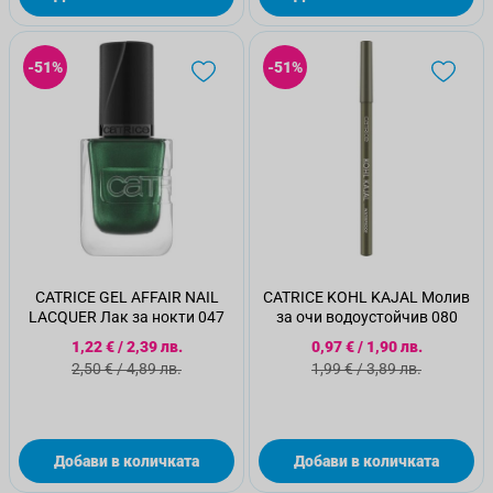
-51%
-51%
CATRICE GEL AFFAIR NAIL
CATRICE KOHL KAJAL Молив
LACQUER Лак за нокти 047
за очи водоустойчив 080
Специална цена
Специална цена
1,22 €
/
2,39 лв.
0,97 €
/
1,90 лв.
Стандартна цена
Стандартна цена
2,50 €
/
4,89 лв.
1,99 €
/
3,89 лв.
Добави в количката
Добави в количката