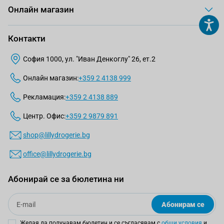
Онлайн магазин
Контакти
София 1000, ул. "Иван Денкоглу" 26, ет.2
Онлайн магазин:
+359 2 4138 999
Рекламация:
+359 2 4138 889
Центр. Офис:
+359 2 9879 891
shop@lillydrogerie.bg
office@lillydrogerie.bg
Абонирай се за бюлетина ни
Email
Абонирам се
Желая да получавам бюлетин и се съгласявам с
общи условия
и