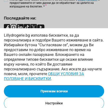
предоставените от мен данни да се обработват за целите на
изпращане на бюлетин.
*
Последвайте ни:
Lillydrogerie.bg използва бисквитки, за да
Начини на плащане:
персонализира и подобри Вашето изживяване в сайта.
Избирайки бутона “Съгласявам се”, можем да Ви
предоставим по-добро изживяване по време на
Вашето онлайн пазаруване. Блокирането на
определени типове бисквитки ще окаже влияние
върху начина, по който Ви доставяме
Начини на доставка:
персонализирано съдържание. Ако искате да научите
повече, моля, прочетете
ОБЩИ УСЛОВИЯ ЗА
ПОЛЗВАНЕ И БИСКВИТКИ
.
Приемам всички
Copyright © 2025 Лили Дрогерие ЕООД. Всички права
запазени.
Онлайн магазин от
Настройки