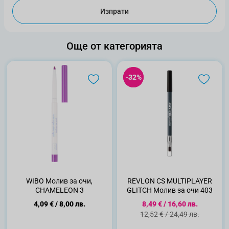
Изпрати
Още от категорията
-32%
-32%
WIBO Молив за очи,
REVLON CS MULTIPLAYER
CHAMELEON 3
GLITCH Молив за очи 403
Специална цена
4,09 €
/
8,00 лв.
8,49 €
/
16,60 лв.
Стандартна цена
12,52 €
/
24,49 лв.