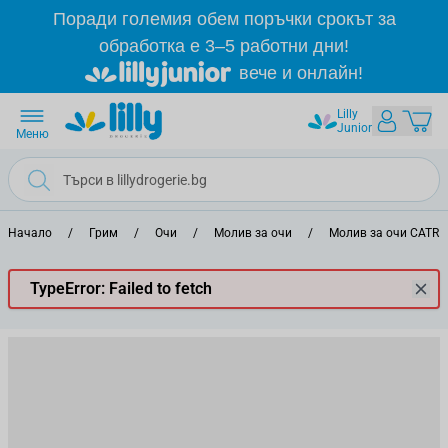
Прескачане към съдържанието
Поради големия обем поръчки срокът за
обработка е 3–5 работни дни!
вече и онлайн!
Lilly
Junior
Меню
Начало
/
Грим
/
Очи
/
Молив за очи
/
Молив за очи CATRI
TypeError: Failed to fetch