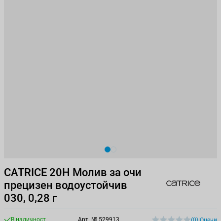
View larger image
View larger image
CATRICE 20H Молив за очи
прецизен водоустойчив
030, 0,28 г
В наличност
Арт. №
529913
(0)
|
Оцени