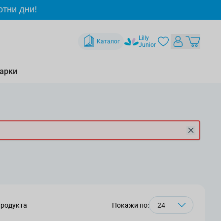
отни дни!
Lilly
Каталог
Junior
арки
родукта
Покажи по: