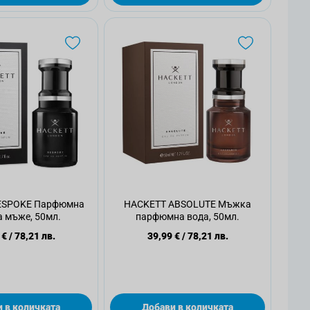
ESPOKE Парфюмна
HACKETT ABSOLUTE Мъжка
а мъже, 50мл.
парфюмна вода, 50мл.
 €
/
78,21 лв.
39,99 €
/
78,21 лв.
 в количката
Добави в количката