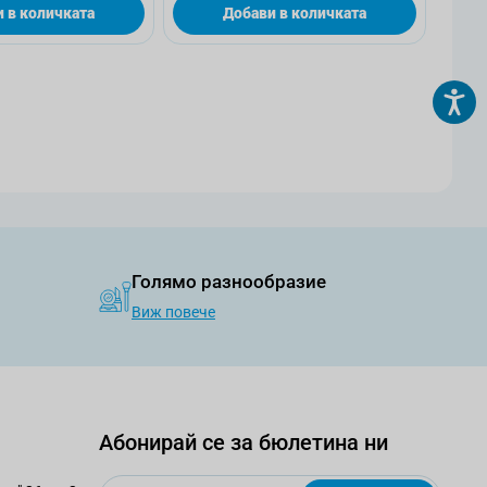
 в количката
Добави в количката
аница
Голямо разнообразие
Виж повече
Абонирай се за бюлетина ни
Email