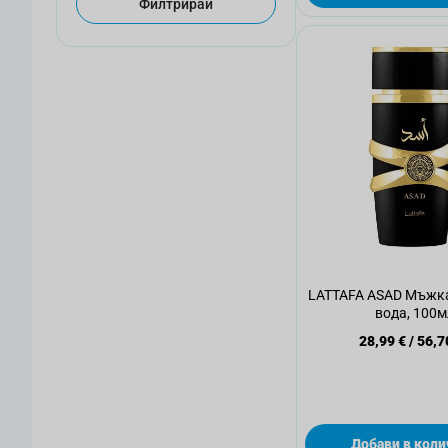
Филтрирай
LATTAFA ASAD Мъжк
вода, 100м
28,99 €
/
56,7
Добави в коли