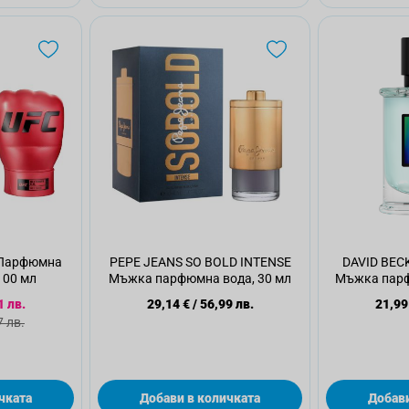
 Парфюмна
PEPE JEANS SO BOLD INTENSE
DAVID BECK
100 мл
Мъжка парфюмна вода, 30 мл
Мъжка парф
 цена
1 лв.
29,14 €
/
56,99 лв.
21,99
 цена
7 лв.
чката
Добави в количката
Добави