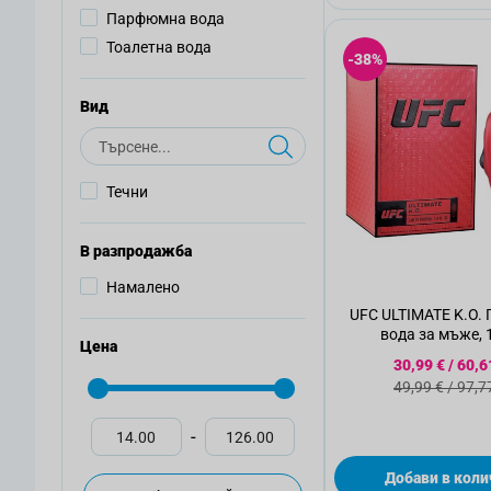
Парфюмна вода
Тоалетна вода
-38%
Вид
Търсене
Течни
В разпродажба
Намалено
UFC ULTIMATE K.O.
вода за мъже, 
Цена
Специална
30,99 €
/
60,6
Стандартна
49,99 €
/
97,7
-
Добави в коли