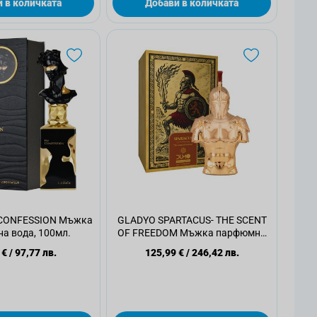
 в количката
Добави в количката
 CONFESSION Мъжка
GLADYO SPARTACUS- THE SCENT
а вода, 100мл.
OF FREEDOM Мъжка парфюмна
вода, 100мл.
 €
/
97,77 лв.
125,99 €
/
246,42 лв.