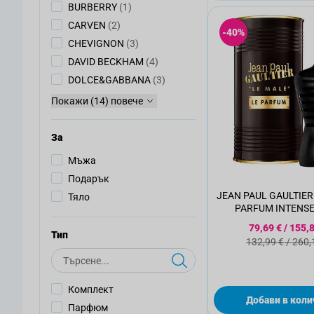
артикул
BURBERRY
(1)
артикули
CARVEN
(2)
-40%
артикули
CHEVIGNON
(3)
артикули
DAVID BECKHAM
(4)
артикули
DOLCE&GABBANA
(3)
Покажи (14) повече
За
Мъжа
Подарък
JEAN PAUL GAULTIER
Тяло
PARFUM INTENS
парфюмна вода,
Специална 
79,69 €
/
155,8
Тип
Стандартна
132,99 €
/
260,
Търсене
Комплект
Добави в коли
Парфюм