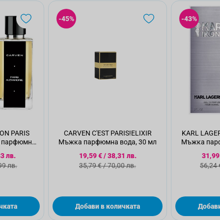
-45%
-43%
ON PARIS
CARVEN C'EST PARIS!ELIXIR
KARL LAGE
 парфюмна
Мъжка парфюмна вода, 30 мл
Мъжка парф
мл
цена
Специална цена
Спец
3 лв.
19,59 €
/
38,31 лв.
31,99
 цена
Стандартна цена
Стан
99 лв.
35,79 €
/
70,00 лв.
56,24 
чката
Добави в количката
Добави