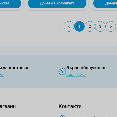
чката
Добави в количката
Добави
1
2
3
В момента четете стр
Страница
Страница
я за доставка
Бързо обслужване
ече
Виж повече
агазин
Контакти