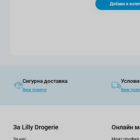
Добави в коли
Сигурна доставка
Услови
Виж повече
Виж пов
За Lilly Drogerie
Онлайн м
За нас
Моят профил