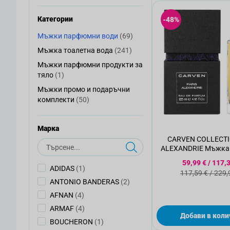
Категории
-48%
артикули
Мъжки парфюмни води
(69)
Мъжки парфюмни води
артикули
Мъжка тоалетна вода
(241)
Мъжка тоалетна вода
Мъжки парфюмни продукти за
Мъжки парфюмни продукти за тяло
артикул
тяло
(1)
Мъжки промо и подаръчни
Мъжки промо и подаръчни комплекти
артикули
комплекти
(50)
Mарка
CARVEN COLLECTI
Търсене
ALEXANDRIE Мъжка
вода, 125
Специална 
59,99 €
/
117,3
артикул
ADIDAS
(1)
Стандартна
117,59 €
/
229,
артикули
ANTONIO BANDERAS
(2)
артикули
AFNAN
(4)
артикули
ARMAF
(4)
Добави в коли
артикул
BOUCHERON
(1)