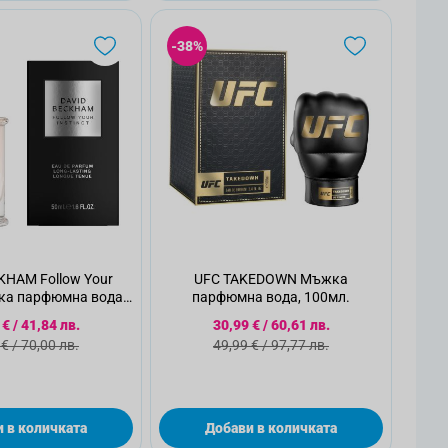
-38%
KHAM Follow Your
UFC TAKEDOWN Мъжка
жка парфюмна вода,
парфюмна вода, 100мл.
50 мл.
иална цена
Специална цена
 €
/
41,84 лв.
30,99 €
/
60,61 лв.
дартна цена
Стандартна цена
 €
/
70,00 лв.
49,99 €
/
97,77 лв.
 в количката
Добави в количката