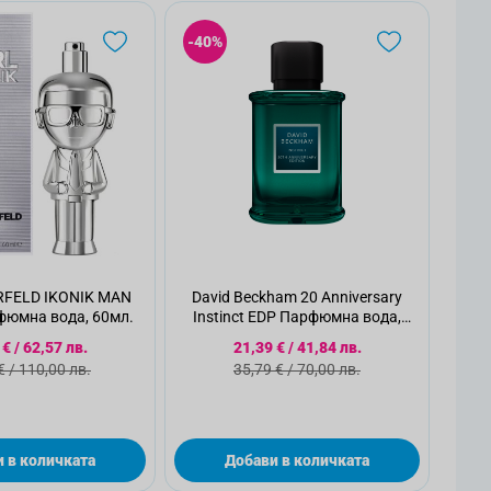
-40%
RFELD IKONIK MAN
David Beckham 20 Anniversary
юмна вода, 60мл.
Instinct EDP Парфюмна вода,
50мл.
иална цена
Специална цена
 €
/
62,57 лв.
21,39 €
/
41,84 лв.
дартна цена
Стандартна цена
€
/
110,00 лв.
35,79 €
/
70,00 лв.
 в количката
Добави в количката