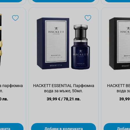
а парфюмна
HACKETT ESSENTIAL Парфюмна
HACKETT B
л.
вода за мъже, 50мл.
вода з
0 лв.
39,99 €
/
78,21 лв.
39,99
чката
Добави в количката
Добави