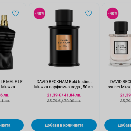
-40%
-40%
 LE MALE LE
DAVID BECKHAM Bold Instinct
DAVID BEC
E Мъжка
Мъжка парфюмна вода , 50мл.
Instinct Мъ
 75мл.
цена
Специална цена
Спец
6 лв.
21,39 €
/
41,84 лв.
21,39
 цена
Стандартна цена
Стан
11 лв.
35,79 €
/
70,00 лв.
35,79
чката
Добави в количката
Добави