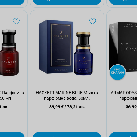
K Парфюмна
HACKETT MARINE BLUE Мъжка
ARMAF ODYS
 50 мл
парфюмна вода, 50мл.
парфюмн
1 лв.
39,99 €
/
78,21 лв.
36,99