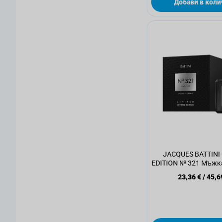
Добави в коли
JACQUES BATTINI
EDITION № 321 Мъж
вода, 100м
23,36 €
/
45,6