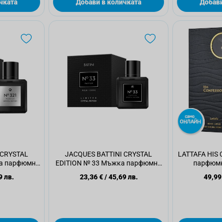
чката
Добави в количката
Добави
 CRYSTAL
JACQUES BATTINI CRYSTAL
LATTAFA HIS
ка парфюмна
EDITION № 33 Мъжка парфюмна
парфюмн
л.
вода, 100мл.
9 лв.
23,36 €
/
45,69 лв.
49,99