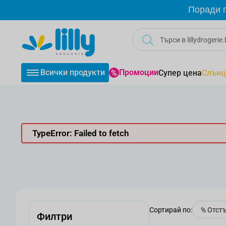
Прескачане към съдържанието
Поради г
Всички продукти
Промоции
Супер цена
Слънц
TypeError: Failed to fetch
Сортирай по:
Филтри