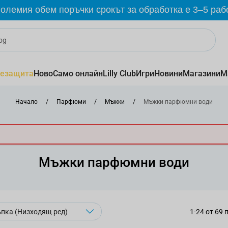
олемия обем поръчки срокът за обработка е 3–5 раб
езащита
Ново
Само онлайн
Lilly Club
Игри
Новини
Магазини
М
Начало
/
Парфюми
/
Мъжки
/
Мъжки парфюмни води
Мъжки парфюмни води
1
-
24
от
69
п