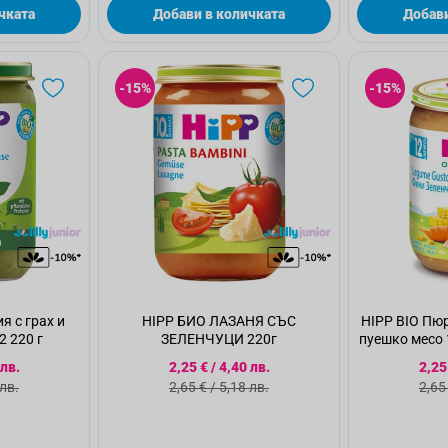
чката
Добави в количката
Добави
-15%
-15%
HIPP БИО ЛАЗАНЯ СЪС
HIPP BIO Пюр
 61502 220 г
ЗЕЛЕНЧУЦИ 220г
пуешко месо 
а цена
Специална цена
Спе
 лв.
2,25 €
/
4,40 лв.
2,25
а цена
Стандартна цена
Ста
 лв.
2,65 €
/
5,18 лв.
2,65