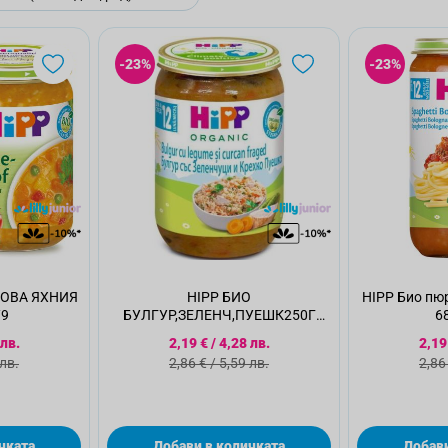
-23%
-23%
КОВА ЯХНИЯ
HIPP БИО
HIPP Био пюр
/9
БУЛГУР,ЗЕЛЕНЧ,ПУЕШК250Г
6
6/31/9
а цена
Специална цена
Спе
 лв.
2,19 €
/
4,28 лв.
2,19
а цена
Стандартна цена
Ста
 лв.
2,86 €
/
5,59 лв.
2,86
чката
Добави в количката
Добави