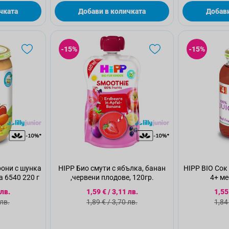
чката
Добави в количката
Добави
-15%
-15%
они с шунка
HIPP Био смути с ябълка, банан
HIPP BIO Сок
а 6540 220 г
,червени плодове, 120гр.
4+ ме
а цена
Специална цена
Спе
 лв.
1,59 €
/
3,11 лв.
1,55
а цена
Стандартна цена
Ста
 лв.
1,89 €
/
3,70 лв.
1,84