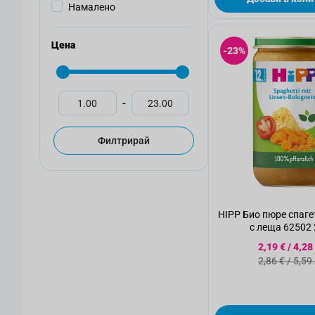
Намалено
Цена
-23%
-
Филтрирай
HIPP Био пюре спаге
с леща 625
Специалн
2,19 €
/
4,28
Стандартн
2,86 €
/
5,59