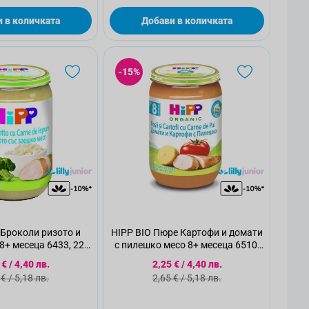
 в количката
Добави в количката
-15%
Броколи ризото и
HIPP BIO Пюре Картофи и домати
8+ месеца 6433, 220
с пилешко месо 8+ месеца 6510,
г
220 г
циална цена
Специална цена
 €
/
4,40 лв.
2,25 €
/
4,40 лв.
ндартна цена
Стандартна цена
 €
/
5,18 лв.
2,65 €
/
5,18 лв.