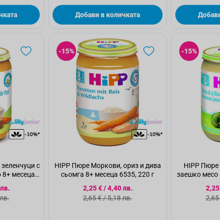
чката
Добави в количката
Добави
-15%
-15%
 зеленчуци с
HIPP Пюре Моркови, ориз и дива
HIPP Пюре 
о 8+ месеца
сьомга 8+ месеца 6535, 220 г
заешко месо 
г
а цена
Специална цена
Спе
 лв.
2,25 €
/
4,40 лв.
2,25
а цена
Стандартна цена
Ста
 лв.
2,65 €
/
5,18 лв.
2,65