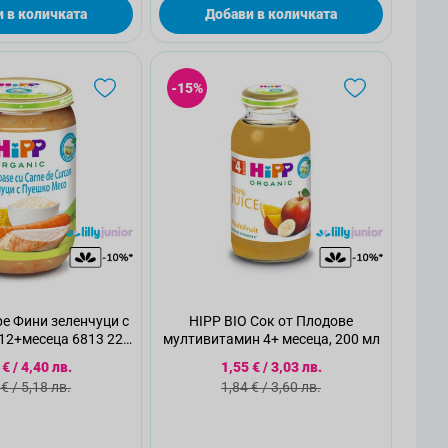
 в количката
Добави в количката
-15%
е Фини зеленчуци с
HIPP BIO Сок от Плодове
12+месеца 6813 220
мултивитамин 4+ месеца, 200 мл
г
циална цена
Специална цена
 €
/
4,40 лв.
1,55 €
/
3,03 лв.
ндартна цена
Стандартна цена
 €
/
5,18 лв.
1,84 €
/
3,60 лв.