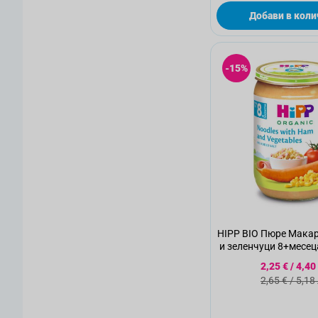
Добави в коли
-15%
HIPP BIO Пюре Макар
и зеленчуци 8+месец
Специалн
2,25 €
/
4,40
Стандартн
2,65 €
/
5,18