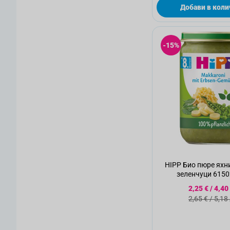
Добави в коли
-15%
HIPP Био пюре яхния с грах и
зеленчуци
Специалн
2,25 €
/
4,40
Стандартн
2,65 €
/
5,18