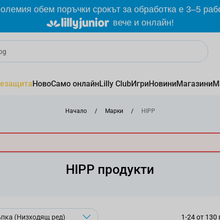
олемия обем поръчки срокът за обработка е 3–5 раб
вече и онлайн!
езащита
Ново
Само онлайн
Lilly Club
Игри
Новини
Магазини
М
Начало
/
Марки
/
HIPP
HIPP продукти
1
-
24
от
130