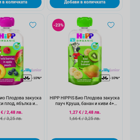
 в количката
Добави в количката
-23%
Био Плодова закуска
HIPP HIPPIS Био Плодова закуска
ки плод, ябълка и
пауч Круша, банан и киви 4+
4+ месеца, 100 г
месеца, 100 г
циална цена
Специална цена
 €
/
2,48 лв.
1,27 €
/
2,48 лв.
ндартна цена
Стандартна цена
 €
/
3,25 лв.
1,66 €
/
3,25 лв.