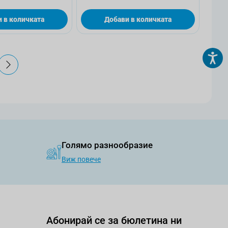
 в количката
Добави в количката
аница
Голямо разнообразие
Виж повече
Абонирай се за бюлетина ни