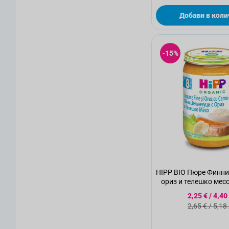
Добави в коли
-15%
HIPP BIO Пюре Финни
ориз и телешко мес
6413, 220 
Специалн
2,25 €
/
4,40
Стандартн
2,65 €
/
5,18