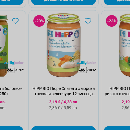
-23%
-23%
ти болонезе
HIPP BIO Пюре Спагети с морска
HIPP BIO 
02 250 г
треска и зеленчуци 12+месеца
ризото с пуе
6825 250 г
6
а цена
Специална цена
Спе
 лв.
2,19 €
/
4,28 лв.
2,19
а цена
Стандартна цена
Ста
 лв.
2,86 €
/
5,59 лв.
2,86