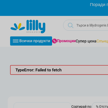
Прескачане към съдържанието
Поради г
Всички продукти
Промоции
Супер цена
Слънц
TypeError: Failed to fetch
Сортирай по: