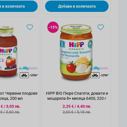
 в количката
Добави в количката
-15%
 от Червени плодове
HIPP BIO Пюре Спагети, домати и
сеца, 200 мл
моцарела 8+ месеца 6400, 220 г
циална цена
Специална цена
 €
/
3,03 лв.
2,25 €
/
4,40 лв.
ндартна цена
Стандартна цена
 €
/
3,60 лв.
2,65 €
/
5,18 лв.