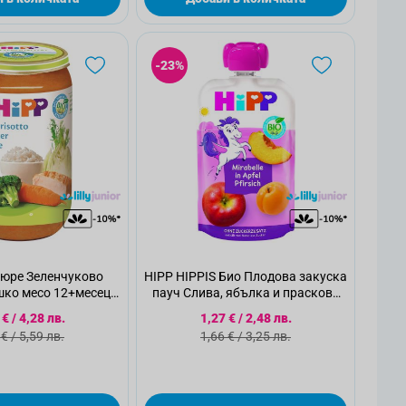
-23%
Пюре Зеленчуково
HIPP HIPPIS Био Плодова закуска
шко месо 12+месеца
пауч Слива, ябълка и праскова
800 250 г
12+ месеца, 100 г
циална цена
Специална цена
 €
/
4,28 лв.
1,27 €
/
2,48 лв.
ндартна цена
Стандартна цена
 €
/
5,59 лв.
1,66 €
/
3,25 лв.