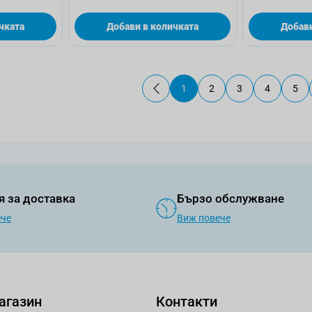
чката
Добави в количката
Добави
1
2
3
4
5
В момента четете страница
Страница
Страница
Страница
Стр
я за доставка
Бързо обслужване
ече
Виж повече
агазин
Контакти