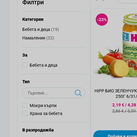
Филтри
Категории
-23%
артикули
Бебета и деца
(19)
Бебета и деца
артикули
Намаления
(32)
Намаления
За
Бебета и деца
Тип
Търсене
HIPP БИО ЗЕЛЕНЧУ
250Г 6/31
Специалн
2,19 €
/
4,28
Мокри кърпи
Стандартн
2,86 €
/
5,59
Храна за бебета
В разпродажба
Добави в коли