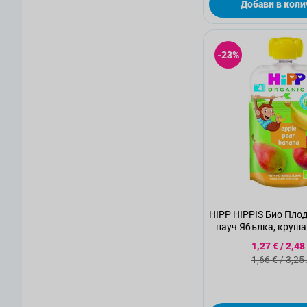
Добави в коли
-23%
HIPP HIPPIS Био Пло
пауч Ябълка, круша
месеца, 100
Специалн
1,27 €
/
2,48
Стандартн
1,66 €
/
3,25