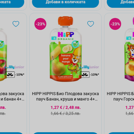
чката
Добави в количката
Добави
-23%
-23%
дова закуска
HIPP HIPPIS Био Плодова закуска
HIPP HIPPIS 
 и банан 4+
пауч Банан, круша и манго 4+
пауч Горс
 г
месеца, 100 г
праскова 
а цена
Специална цена
Спе
 лв.
1,27 €
/
2,48 лв.
1,27
а цена
Стандартна цена
Ста
 лв.
1,66 €
/
3,25 лв.
1,66