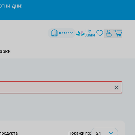
отни дни!
Lilly
Каталог
Junior
арки
продукта
Покажи по: