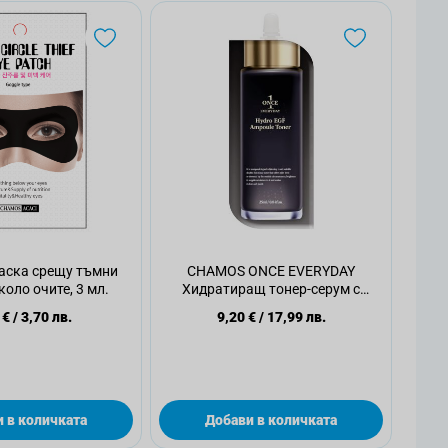
ска срещу тъмни
CHAMOS ONCE EVERYDAY
коло очите, 3 мл.
Хидратиращ тонер-серум с
подмладяващ пептиден
 €
/
3,70 лв.
9,20 €
/
17,99 лв.
комплекс EGF, 25 мл
 в количката
Добави в количката