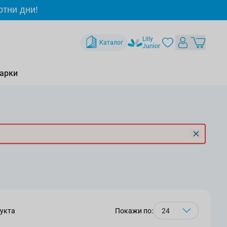
отни дни!
Lilly
Каталог
Junior
арки
укта
Покажи по: