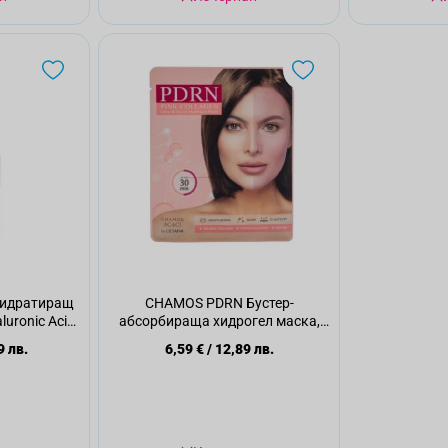
идратиращ
CHAMOS PDRN Бустер-
uronic Acid
абсорбираща хидрогел маска,
28гр.
9 лв.
6,59 €
/
12,89 лв.