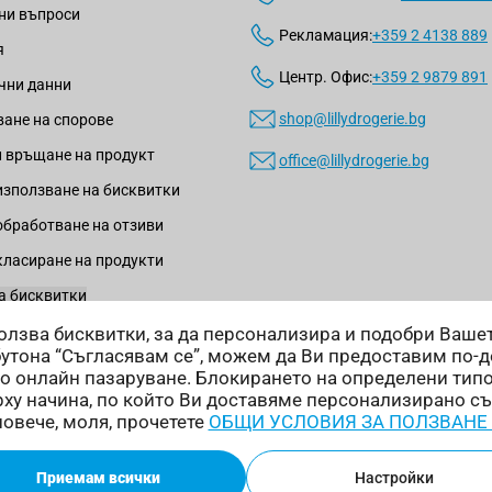
ни въпроси
Рекламация:
+359 2 4138 889
я
Центр. Офис:
+359 2 9879 891
чни данни
shop@lillydrogerie.bg
ане на спорове
 връщане на продукт
office@lillydrogerie.bg
използване на бисквитки
обработване на отзиви
класиране на продукти
а бисквитки
зползва бисквитки, за да персонализира и подобри Ваш
бутона “Съгласявам се”, можем да Ви предоставим по-
о онлайн пазаруване. Блокирането на определени тип
ху начина, по който Ви доставяме персонализирано с
Начини на доставка:
повече, моля, прочетете
ОБЩИ УСЛОВИЯ ЗА ПОЛЗВАНЕ
Приемам всички
Настройки
ни.
Онлайн магазин от