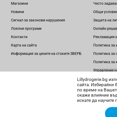
Магазини
Често задава
Новини
Общи услови
Сигнал за законови нарушения
Защита на ли
Лоялни програми
Онлайн решав
Контакти
Рекламация и
Карта на сайта
Политика за 
Информация за цените на стоките ЗВЕРБ
Политика за 
Политика за 
Управление н
Lillydrogerie.bg и
сайта. Избирайки 
по време на Вашет
окаже влияние вър
Начини на плащане:
искате да научите 
Copyright © 2025 Лили Дрогерие ЕООД. Всички права запазе