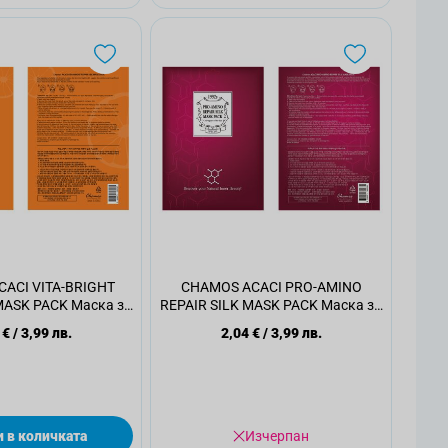
ACI VITA-BRIGHT
CHAMOS ACACI PRO-AMINO
MASK PACK Маска за
REPAIR SILK MASK PACK Маска за
це, 23 мл.
лице, 23 мл.
 €
/
3,99 лв.
2,04 €
/
3,99 лв.
 в количката
Изчерпан