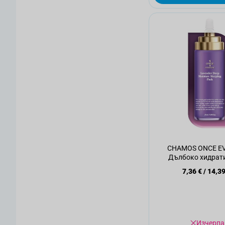
CHAMOS ONCE E
Дълбоко хидрат
успокояваща нощн
7,36 €
/
14,39
Лавандула, 2
Изчерпа