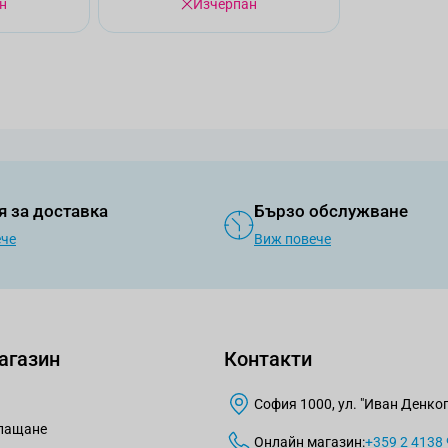
н
Изчерпан
я за доставка
Бързо обслужване
ече
Виж повече
агазин
Контакти
София 1000, ул. "Иван Денкогл
плащане
Онлайн магазин:
+359 2 4138