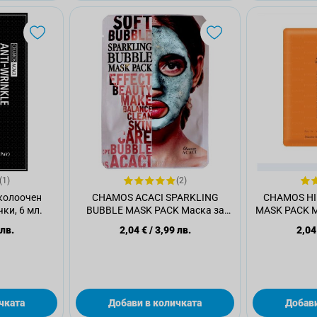
(1)
(2)
колоочен
CHAMOS ACACI SPARKLING
CHAMOS HI
ки, 6 мл.
BUBBLE MASK PACK Маска за
MASK PACK Ма
лице, 25 мл.
 лв.
2,04 €
/
3,99 лв.
2,04
чката
Добави в количката
Добави