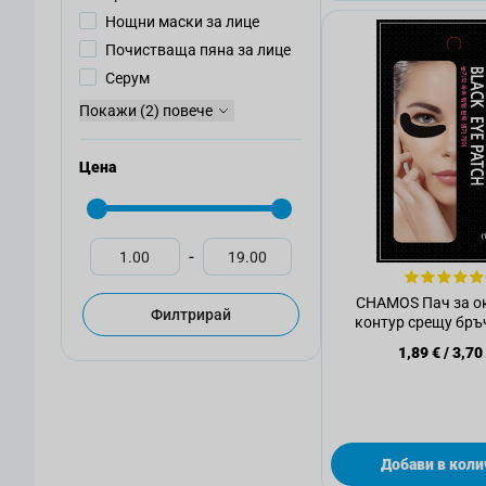
Нощни маски за лице
Почистваща пяна за лице
Серум
Покажи (2) повече
Цена
-
CHAMOS Пач за о
Филтрирай
контур срещу бръч
1,89 €
/
3,70
Добави в коли