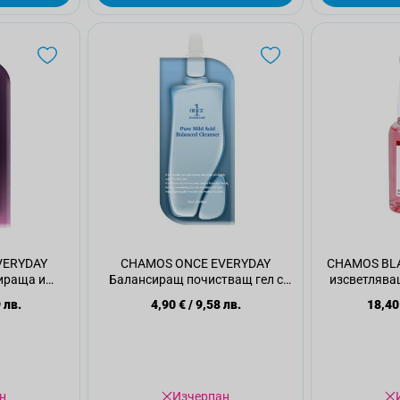
VERYDAY
CHAMOS ONCE EVERYDAY
CHAMOS BL
ираща и
Балансиращ почистващ гел с
изсветлява
а маска с
AHA киселини, 25 мл
Rosa Ce
 лв.
4,90 €
/
9,58 лв.
18,40
5 мл
н
Изчерпан