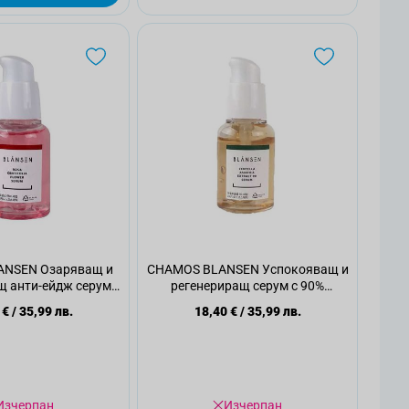
ANSEN Озаряващ и
CHAMOS BLANSEN Успокояващ и
щ анти-ейдж серум
регенериращ серум с 90%
ntifolia, 30мл.
екстракт Centella Asiatica, 30мл.
 €
/
35,99 лв.
18,40 €
/
35,99 лв.
Изчерпан
Изчерпан