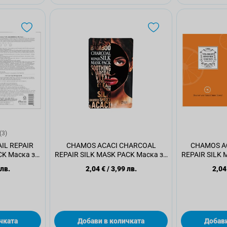
(3)
IL REPAIR
CHAMOS ACACI CHARCOAL
CHAMOS AC
K Маска за
REPAIR SILK MASK PACK Маска за
REPAIR SILK 
л.
лице, 23 мл.
ли
 лв.
2,04 €
/
3,99 лв.
2,04
чката
Добави в количката
Добави