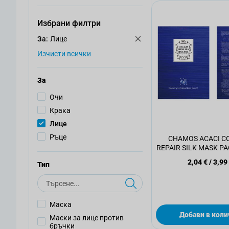
Избрани филтри
За:
Лице
Изчисти всички
За
Oчи
Крака
Лице
Ръце
CHAMOS ACACI C
REPAIR SILK MASK PA
лице, 23 м
2,04 €
/
3,99
Тип
Търсене
Маска
Добави в коли
Маски за лице против
бръчки