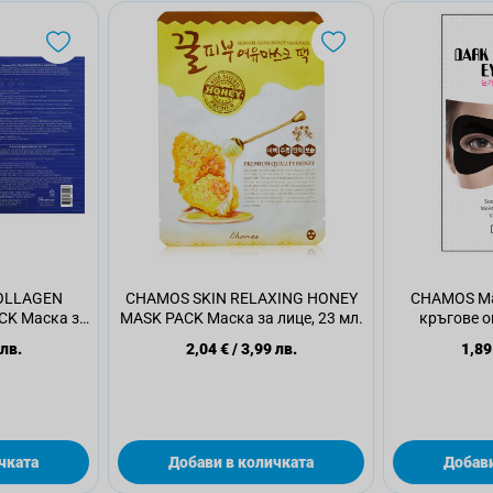
OLLAGEN
CHAMOS SKIN RELAXING HONEY
CHAMOS Ма
CK Маска за
MASK PACK Маска за лице, 23 мл.
кръгове о
л.
 лв.
2,04 €
/
3,99 лв.
1,89
чката
Добави в количката
Добави