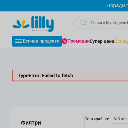
Прескачане към съдържанието
Поради г
Всички продукти
Промоции
Супер цена
Слънц
TypeError: Failed to fetch
Сортирай по:
Филтри