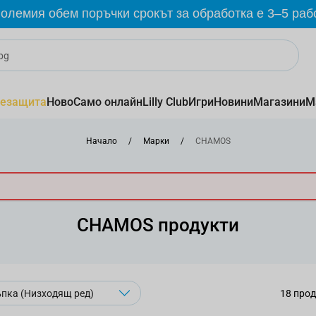
олемия обем поръчки срокът за обработка е 3–5 раб
езащита
Ново
Само онлайн
Lilly Club
Игри
Новини
Магазини
М
Начало
/
Марки
/
CHAMOS
CHAMOS продукти
18
прод