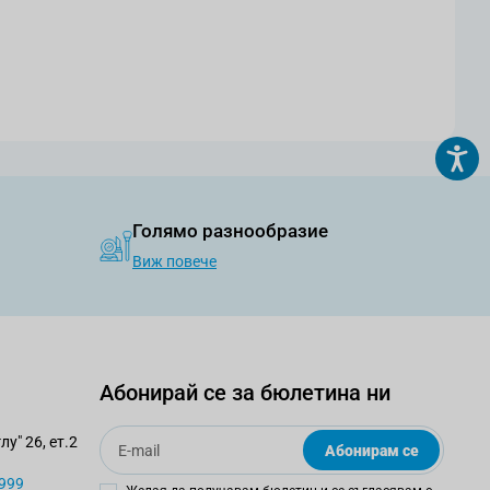
Голямо разнообразие
Виж повече
Абонирай се за бюлетина ни
Email
у" 26, ет.2
Абонирам се
 999