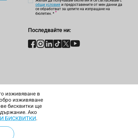
Желая да получавам бюлетин и се съгласявам с
общи условия
и предоставените от мен данни да
се обработват за целите на изпращане на
бюлетин.
*
Последвайте ни:
ето изживяване в
добро изживяване
ове бисквитки ще
ъдържание. Ако
 И БИСКВИТКИ
.