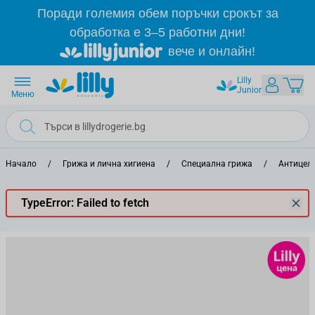
Прескачане към съдържанието
Поради големия обем поръчки срокът за
обработка е 3–5 работни дни!
вече и онлайн!
Lilly
Junior
Меню
Начало
/
Грижа и лична хигиена
/
Специална грижа
/
Антицелу
TypeError: Failed to fetch