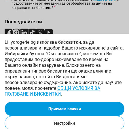
предоставените от мен данни да се обработват за целите на
изпращане на бюлетин.
*
Последвайте ни:
Lillydrogerie.bg използва бисквитки, за да
Начини на плащане:
персонализира и подобри Вашето изживяване в сайта.
Избирайки бутона “Съгласявам се”, можем да Ви
предоставим по-добро изживяване по време на
Вашето онлайн пазаруване. Блокирането на
определени типове бисквитки ще окаже влияние
върху начина, по който Ви доставяме
Начини на доставка:
персонализирано съдържание. Ако искате да научите
повече, моля, прочетете
ОБЩИ УСЛОВИЯ ЗА
ПОЛЗВАНЕ И БИСКВИТКИ
.
Приемам всички
Copyright © 2025 Лили Дрогерие ЕООД. Всички права
запазени.
Онлайн магазин от
Настройки