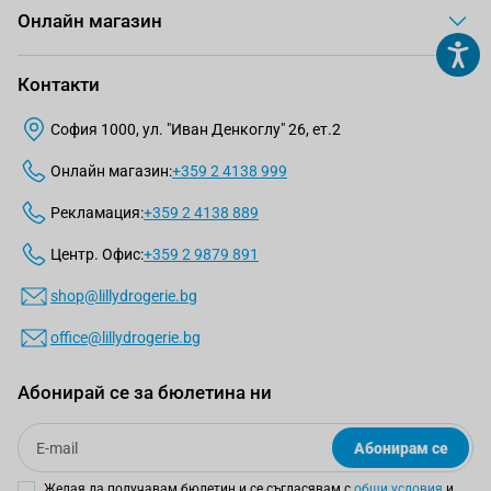
Онлайн магазин
Контакти
София 1000, ул. "Иван Денкоглу" 26, ет.2
Онлайн магазин:
+359 2 4138 999
Рекламация:
+359 2 4138 889
Центр. Офис:
+359 2 9879 891
shop@lillydrogerie.bg
office@lillydrogerie.bg
Абонирай се за бюлетина ни
Email
Абонирам се
Желая да получавам бюлетин и се съгласявам с
общи условия
и