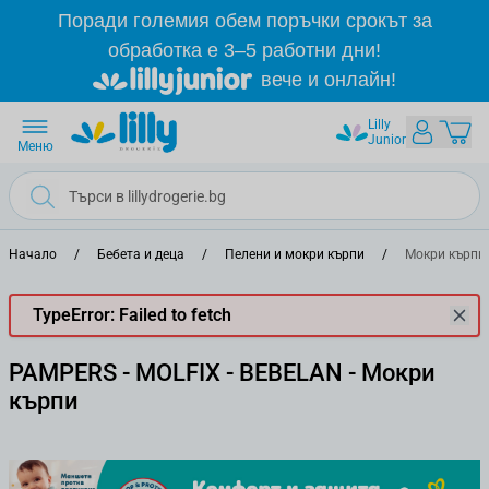
Прескачане към съдържанието
Поради големия обем поръчки срокът за
обработка е 3–5 работни дни!
вече и онлайн!
Lilly
Junior
Меню
Начало
/
Бебета и деца
/
Пелени и мокри кърпи
/
Мокри кърпи
TypeError: Failed to fetch
PAMPERS - MOLFIX - BEBELAN - Мокри
кърпи