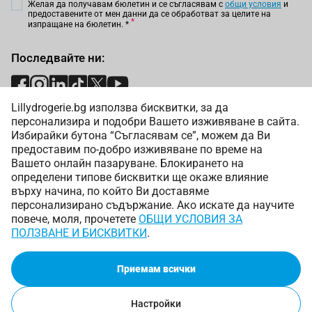
Желая да получавам бюлетин и се съгласявам с
общи условия
и
предоставените от мен данни да се обработват за целите на
изпращане на бюлетин.
*
Последвайте ни:
Lillydrogerie.bg използва бисквитки, за да
Начини на плащане:
персонализира и подобри Вашето изживяване в сайта.
Избирайки бутона “Съгласявам се”, можем да Ви
предоставим по-добро изживяване по време на
Вашето онлайн пазаруване. Блокирането на
определени типове бисквитки ще окаже влияние
върху начина, по който Ви доставяме
Начини на доставка:
персонализирано съдържание. Ако искате да научите
повече, моля, прочетете
ОБЩИ УСЛОВИЯ ЗА
ПОЛЗВАНЕ И БИСКВИТКИ
.
Приемам всички
Copyright © 2025 Лили Дрогерие ЕООД. Всички права
запазени.
Онлайн магазин от
Настройки