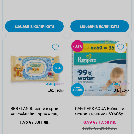
Добави в количката
Добави в количката
-33%
BEBELAN Влажни кърпи
PAMPERS AQUA Бебешки
невен&лайка оранжеви,
мокри кърпички 6Х60бр.
64бр.
Специална цена
1,95 €
/
3,81 лв.
8,99 €
/
17,58 лв.
Стандартна цена
13,59 €
/
26,58 лв.