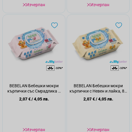
Изчерпан
Изчерпан
BEBELAN Бебешки мокри
BEBELAN Бебешки мокри
кърпички със Смрадлика и
кърпички с Невен и лайка, 80
лайка, 80 бр
бр
2,07 €
/
4,05 лв.
2,07 €
/
4,05 лв.
Изчерпан
Изчерпан