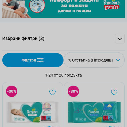
Избрани филтри
(3)
Филтри
1
-
24
от
28
продукта
-30%
-30%