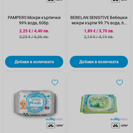
PAMPERS Мокри кърпички
BEBELAN SENSITIVE Бебешки
99% вода, 60бр.
мокри кърпи 99.7% вода, 64
бр
Специална цена
Специална цена
2,25 €
/
4,40 лв.
1,89 €
/
3,70 лв.
Стандартна цена
Стандартна цена
3,25 €
/
6,36 лв.
2,14 €
/
4,19 лв.
Добави в количката
Добави в количката