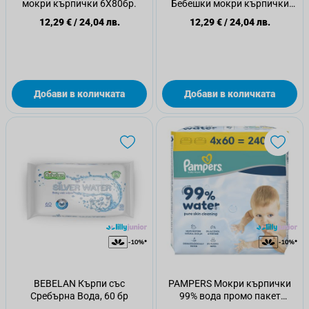
мокри кърпички 6Х80бр.
Бебешки мокри кърпички
6Х80бр.
12,29 €
/
24,04 лв.
12,29 €
/
24,04 лв.
Добави в количката
Добави в количката
BEBELAN Кърпи със
PAMPERS Мокри кърпички
Сребърна Вода, 60 бр
99% вода промо пакет
4х60бр.