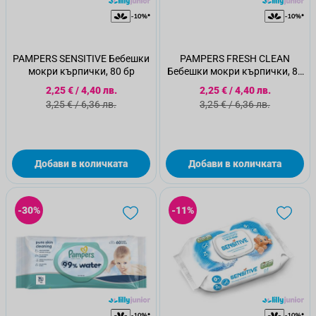
PAMPERS SENSITIVE Бебешки
PAMPERS FRESH CLEAN
мокри кърпички, 80 бр
Бебешки мокри кърпички, 80
бр
Специална цена
Специална цена
2,25 €
/
4,40 лв.
2,25 €
/
4,40 лв.
Стандартна цена
Стандартна цена
3,25 €
/
6,36 лв.
3,25 €
/
6,36 лв.
Добави в количката
Добави в количката
-30%
-11%