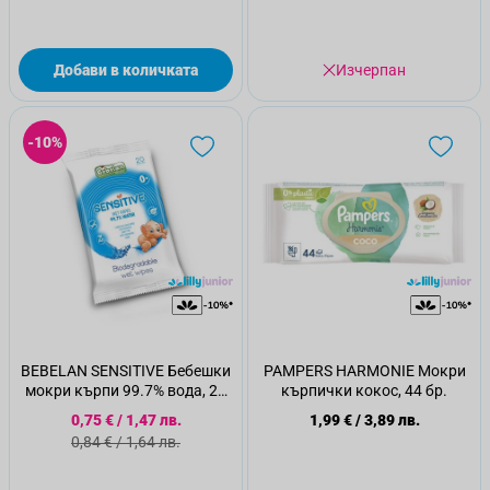
Добави в количката
Изчерпан
-10%
BEBELAN SENSITIVE Бебешки
PAMPERS HARMONIE Мокри
мокри кърпи 99.7% вода, 20
кърпички кокос, 44 бр.
бр
Специална цена
0,75 €
/
1,47 лв.
1,99 €
/
3,89 лв.
Стандартна цена
0,84 €
/
1,64 лв.