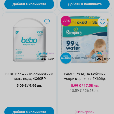
Добави в количката
Добави в количката
-33%
BEBO Влажни кърпички 99%
PAMPERS AQUA Бебешки
чиста вода, 4Х60БР
мокри кърпички 6Х60бр.
Специална цена
5,09 €
/
9,96 лв.
8,99 €
/
17,58 лв.
Стандартна цена
13,59 €
/
26,58 лв.
Добави в количката
Изчерпан