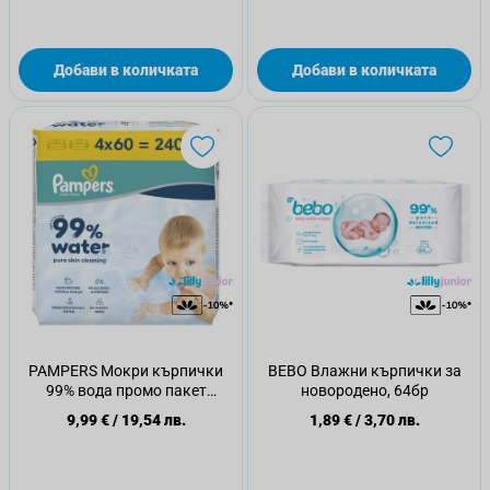
Добави в количката
Добави в количката
PAMPERS Мокри кърпички
BEBO Влажни кърпички за
99% вода промо пакет
новородено, 64бр
4х60бр.
9,99 €
/
19,54 лв.
1,89 €
/
3,70 лв.