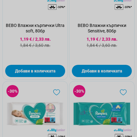
BEBO Влажни кърпички Ultra
BEBO Влажни кърпички
soft, 80бр
Sensitive, 80бр
Специална цена
Специална цена
1,19 €
/
2,33 лв.
1,19 €
/
2,33 лв.
Стандартна цена
Стандартна цена
1,84 €
/
3,60 лв.
1,84 €
/
3,60 лв.
Добави в количката
Добави в количката
-30%
-30%