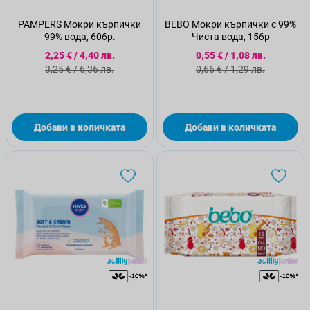
PAMPERS Мокри кърпички
BEBO Мокри кърпички с 99%
99% вода, 60бр.
Чиста вода, 15бр
Специална цена
Специална цена
2,25 €
/
4,40 лв.
0,55 €
/
1,08 лв.
Стандартна цена
Стандартна цена
3,25 €
/
6,36 лв.
0,66 €
/
1,29 лв.
Добави в количката
Добави в количката