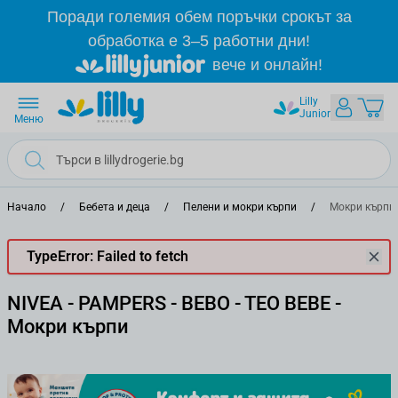
Прескачане към съдържанието
Поради големия обем поръчки срокът за
обработка е 3–5 работни дни!
вече и онлайн!
Lilly
Junior
Меню
Начало
/
Бебета и деца
/
Пелени и мокри кърпи
/
Мокри кърпи
TypeError: Failed to fetch
NIVEA - PAMPERS - BEBO - TEO BEBE -
Мокри кърпи