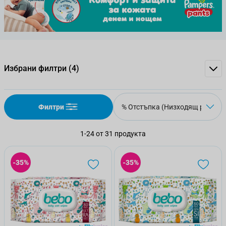
Избрани филтри
(4)
Филтри
1
-
24
от
31
продукта
-35%
-35%