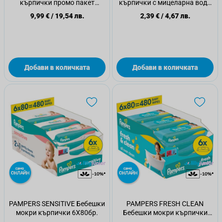
кърпички промо пакет
кърпички с мицеларна вода
4х80бр.
капак, 64бр.
9,99 €
/
19,54 лв.
2,39 €
/
4,67 лв.
Добави в количката
Добави в количката
PAMPERS SENSITIVE Бебешки
PAMPERS FRESH CLEAN
мокри кърпички 6Х80бр.
Бебешки мокри кърпички
6Х80бр.