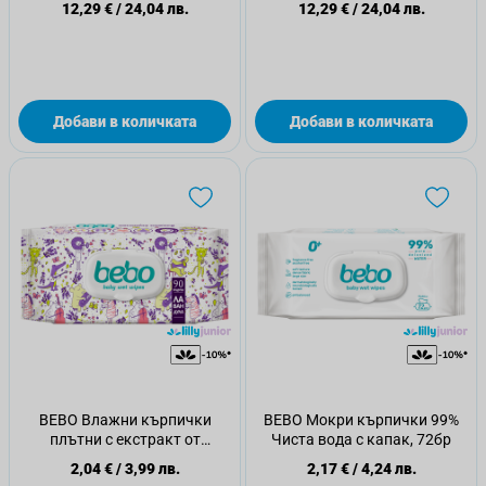
12,29 €
/
24,04 лв.
12,29 €
/
24,04 лв.
Добави в количката
Добави в количката
BEBO Влажни кърпички
BEBO Мокри кърпички 99%
плътни с екстракт от
Чиста вода с капак, 72бр
лавандула с капак 90бр
2,04 €
/
3,99 лв.
2,17 €
/
4,24 лв.