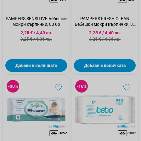
PAMPERS SENSITIVE Бебешки
PAMPERS FRESH CLEAN
мокри кърпички, 80 бр
Бебешки мокри кърпички, 80
бр
Специална цена
Специална цена
2,25 €
/
4,40 лв.
2,25 €
/
4,40 лв.
Стандартна цена
Стандартна цена
3,25 €
/
6,36 лв.
3,25 €
/
6,36 лв.
Добави в количката
Добави в количката
-30%
-16%