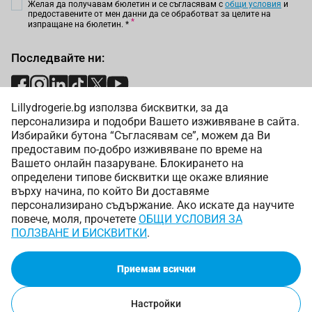
Желая да получавам бюлетин и се съгласявам с
общи условия
и
предоставените от мен данни да се обработват за целите на
изпращане на бюлетин.
*
Последвайте ни:
Lillydrogerie.bg използва бисквитки, за да
Начини на плащане:
персонализира и подобри Вашето изживяване в сайта.
Избирайки бутона “Съгласявам се”, можем да Ви
предоставим по-добро изживяване по време на
Вашето онлайн пазаруване. Блокирането на
определени типове бисквитки ще окаже влияние
върху начина, по който Ви доставяме
Начини на доставка:
персонализирано съдържание. Ако искате да научите
повече, моля, прочетете
ОБЩИ УСЛОВИЯ ЗА
ПОЛЗВАНЕ И БИСКВИТКИ
.
Приемам всички
Copyright © 2025 Лили Дрогерие ЕООД. Всички права
запазени.
Онлайн магазин от
Настройки