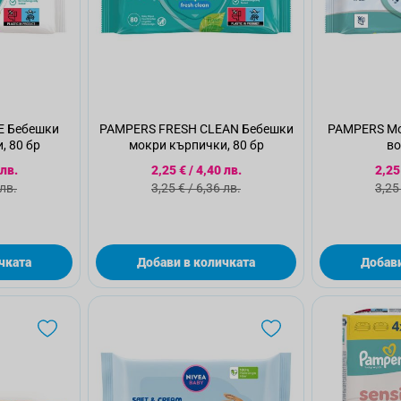
E Бебешки
PAMPERS FRESH CLEAN Бебешки
PAMPERS Мо
, 80 бр
мокри кърпички, 80 бр
во
а цена
Специална цена
Спе
 лв.
2,25 €
/
4,40 лв.
2,25
а цена
Стандартна цена
Ста
 лв.
3,25 €
/
6,36 лв.
3,25
чката
Добави в количката
Добави