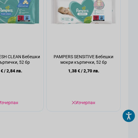
ESH CLEAN Бебешки
PAMPERS SENSITIVE Бебешки
ърпички, 52 бр
мокри кърпички, 52 бр
 €
/
2,84 лв.
1,38 €
/
2,70 лв.
Изчерпан
Изчерпан
страница