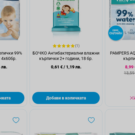
(1)
рпички 99%
БОЧКО Антибактериални влажни
PAMPERS AQ
 4х60бр.
кърпички 2+ години, 18 бр.
кърпи
Спе
 лв.
0,61 €
/
1,19 лв.
8,99 
Стан
13,59
чката
Добави в количката