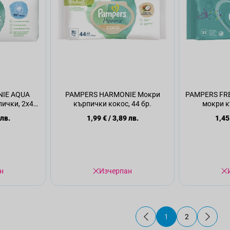
IE AQUA
PAMPERS HARMONIE Мокри
PAMPERS FR
ички, 2x48
кърпички кокос, 44 бр.
мокри к
 лв.
1,99 €
/
3,89 лв.
1,45
н
Изчерпан
1
2
В момента четете 
Страница