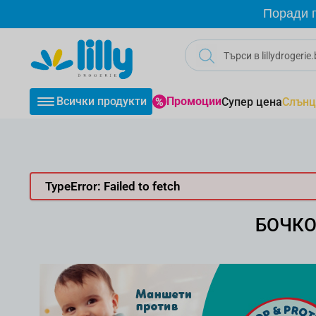
Прескачане към съдържанието
Поради г
Всички продукти
Промоции
Супер цена
Слънц
TypeError: Failed to fetch
БОЧКО 