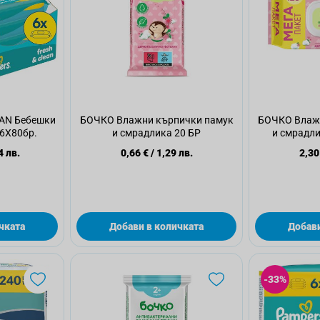
AN Бебешки
БОЧКО Влажни кърпички памук
БОЧКО Влаж
6Х80бр.
и смрадлика 20 БР
и смрадли
4 лв.
0,66 €
/
1,29 лв.
2,30
чката
Добави в количката
Добави
-33%