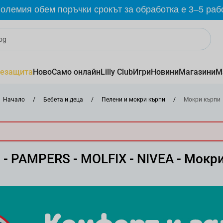
олемия обем поръчки срокът за обработка е 3–5 раб
езащита
Ново
Само онлайн
Lilly Club
Игри
Новини
Магазини
М
Начало
/
Бебета и деца
/
Пелени и мокри кърпи
/
Мокри кърпи
- PAMPERS - MOLFIX - NIVEA - Мокр