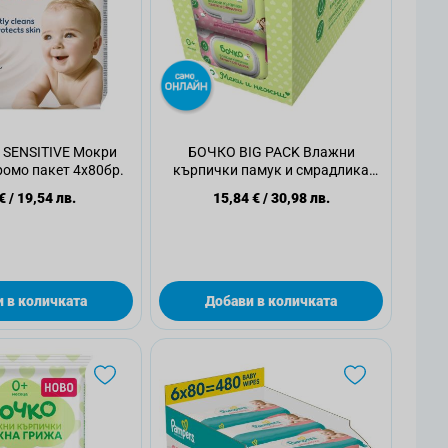
SENSITIVE Мокри
БОЧКО BIG PACK Влажни
омо пакет 4х80бр.
кърпички памук и смрадлика
10х84 бр.
€
/
19,54 лв.
15,84 €
/
30,98 лв.
 в количката
Добави в количката