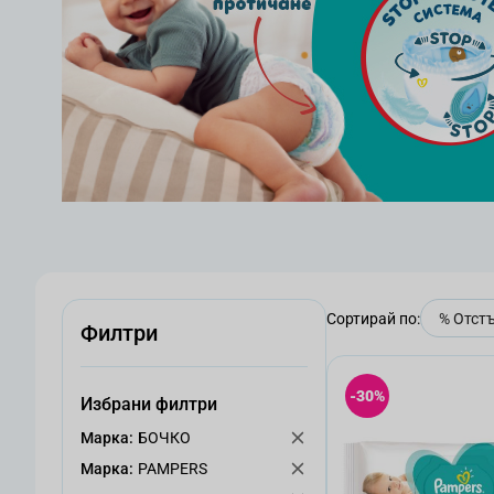
Сортирай по:
Филтри
-30%
Избрани филтри
Mарка:
БОЧКО
Mарка:
PAMPERS