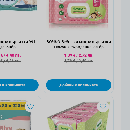
кри кърпички 99%
БОЧКО Бебешки мокри кърпички
да, 60бр.
Памук и смрадлика, 84 бр
циална цена
Специална цена
 €
/
4,40 лв.
1,39 €
/
2,72 лв.
ндартна цена
Стандартна цена
 €
/
6,36 лв.
1,78 €
/
3,48 лв.
 в количката
Добави в количката