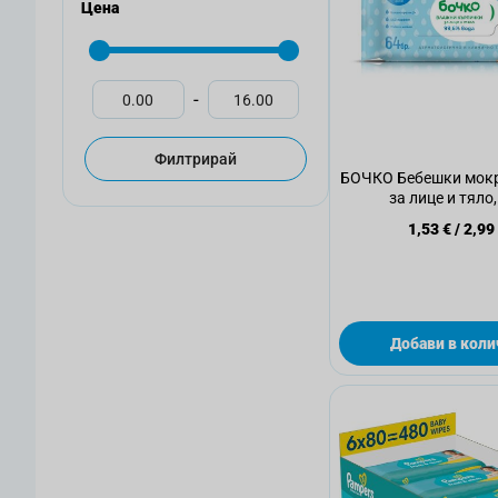
Цена
-
Филтрирай
БОЧКО Бебешки мок
за лице и тяло,
1,53 €
/
2,99
Добави в коли