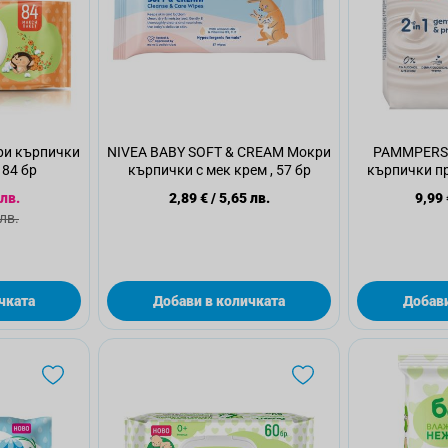
ри кърпички
NIVEA BABY SOFT & CREAM Мокри
PAMMPERS 
 84 бр
кърпички с мек крем , 57 бр
кърпички пр
а цена
 лв.
2,89 €
/
5,65 лв.
9,99 
а цена
 лв.
чката
Добави в количката
Добави