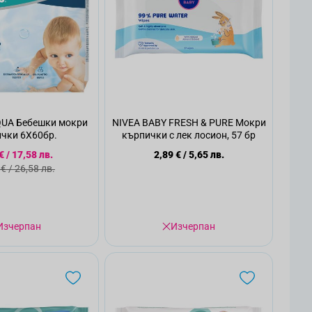
UA Бебешки мокри
NIVEA BABY FRESH & PURE Мокри
чки 6Х60бр.
кърпички с лек лосион, 57 бр
циална цена
€
/
17,58 лв.
2,89 €
/
5,65 лв.
дартна цена
 €
/
26,58 лв.
Изчерпан
Изчерпан