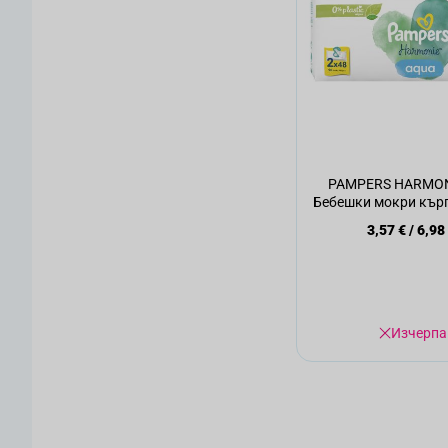
PAMPERS HARMON
Бебешки мокри кърп
бр
3,57 €
/
6,98
Изчерпа