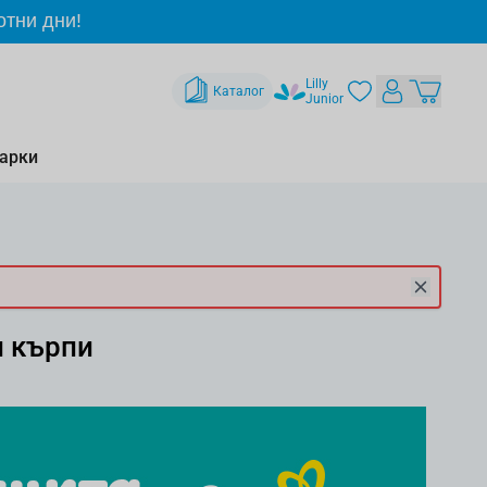
отни дни!
Lilly
Каталог
Junior
арки
и кърпи