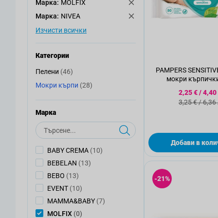
Mарка:
MOLFIX
Mарка:
NIVEA
Изчисти всички
Категории
PAMPERS SENSITIV
артикули
Пелени
(46)
Пелени
мокри кърпички
артикули
Мокри кърпи
(28)
Мокри кърпи
Специалн
2,25 €
/
4,40
Стандартн
3,25 €
/
6,36
Mарка
Търсене
Добави в коли
артикули
BABY CREMA
(10)
артикули
BEBELAN
(13)
артикули
BEBO
(13)
-21%
артикули
EVENT
(10)
артикули
MAMMA&BABY
(7)
артикули
MOLFIX
(0)