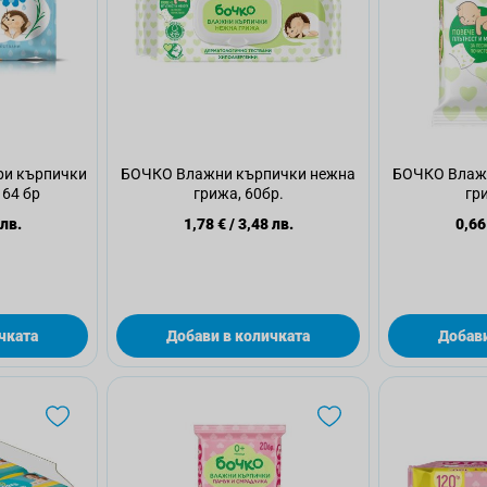
ри кърпички
БОЧКО Влажни кърпички нежна
БОЧКО Влаж
 64 бр
грижа, 60бр.
гр
 лв.
1,78 €
/
3,48 лв.
0,66
чката
Добави в количката
Добави