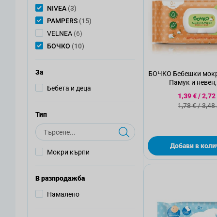
артикули
NIVEA
(3)
артикули
PAMPERS
(15)
артикули
VELNEA
(6)
артикули
БОЧКО
(10)
За
БОЧКО Бебешки мок
Памук и невен,
Бебета и деца
Специалн
1,39 €
/
2,72
Стандартн
1,78 €
/
3,48
Тип
Търсене
Добави в коли
Мокри кърпи
В разпродажба
Намалено