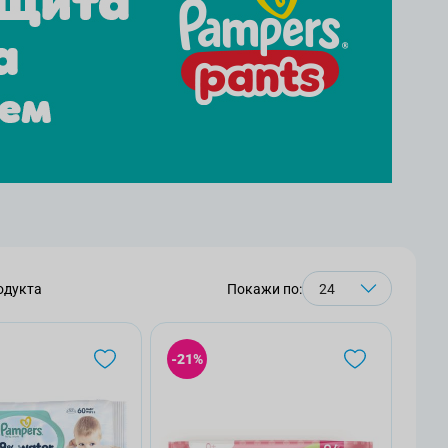
одукта
Покажи по:
-21%