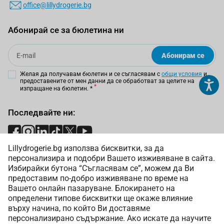
office@lillydrogerie.bg
Абонирай се за бюлетина ни
Email
Абонирам се
Желая да получавам бюлетин и се съгласявам с
общи условия
и
предоставените от мен данни да се обработват за целите на
изпращане на бюлетин.
*
Последвайте ни:
Lillydrogerie.bg използва бисквитки, за да
Начини на плащане:
персонализира и подобри Вашето изживяване в сайта.
Избирайки бутона “Съгласявам се”, можем да Ви
предоставим по-добро изживяване по време на
Вашето онлайн пазаруване. Блокирането на
определени типове бисквитки ще окаже влияние
върху начина, по който Ви доставяме
Начини на доставка:
персонализирано съдържание. Ако искате да научите