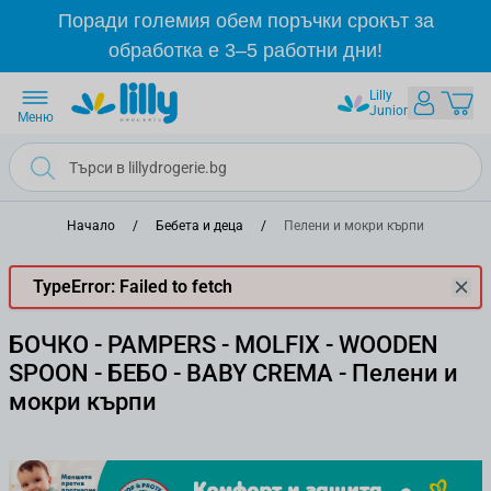
Прескачане към съдържанието
Поради големия обем поръчки срокът за
обработка е 3–5 работни дни!
Lilly
Junior
Меню
Начало
/
Бебета и деца
/
Пелени и мокри кърпи
TypeError: Failed to fetch
БОЧКО - PAMPERS - MOLFIX - WOODEN
SPOON - БЕБО - BABY CREMA - Пелени и
мокри кърпи