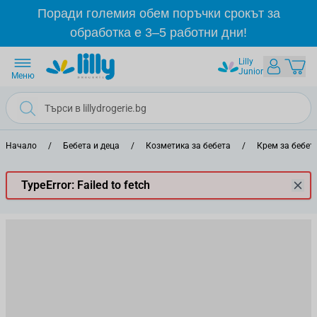
Прескачане към съдържанието
Поради големия обем поръчки срокът за
обработка е 3–5 работни дни!
Lilly
Junior
Меню
Начало
/
Бебета и деца
/
Козметика за бебета
/
Крем за бебет
TypeError: Failed to fetch