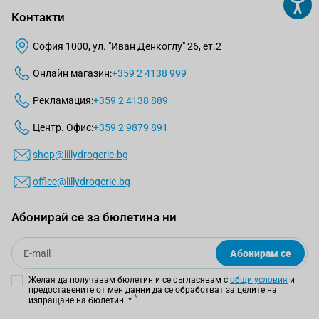
Контакти
София 1000, ул. "Иван Денкоглу" 26, ет.2
Онлайн магазин:
+359 2 4138 999
Рекламация:
+359 2 4138 889
Центр. Офис:
+359 2 9879 891
shop@lillydrogerie.bg
office@lillydrogerie.bg
Абонирай се за бюлетина ни
Email
Абонирам се
Желая да получавам бюлетин и се съгласявам с
общи условия
и
предоставените от мен данни да се обработват за целите на
изпращане на бюлетин.
*