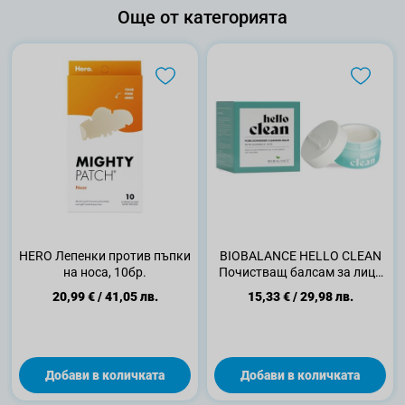
Още от категорията
HERO Лепенки против пъпки
BIOBALANCE HELLO CLEAN
на носа, 10бр.
Почистващ балсам за лице
минимизиращ порите, 100
20,99 €
/
41,05 лв.
15,33 €
/
29,98 лв.
мл.
Добави в количката
Добави в количката