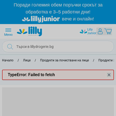
Прескачане към съдържанието
Поради големия обем поръчки срокът за
обработка е 3–5 работни дни!
вече и онлайн!
Lilly
Junior
Меню
Начало
/
Лице
/
Продукти за почистване на лице
/
Продукти з
TypeError: Failed to fetch