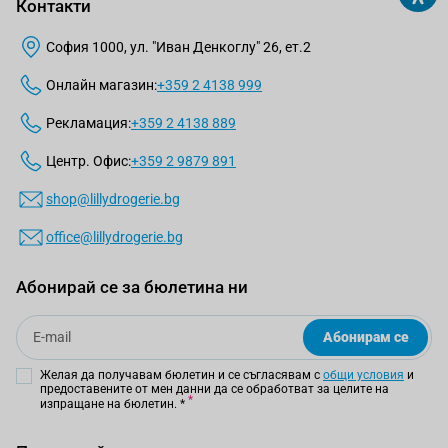
Контакти
София 1000, ул. "Иван Денкоглу" 26, ет.2
Онлайн магазин:
+359 2 4138 999
Рекламация:
+359 2 4138 889
Центр. Офис:
+359 2 9879 891
shop@lillydrogerie.bg
office@lillydrogerie.bg
Абонирай се за бюлетина ни
Email
Абонирам се
Желая да получавам бюлетин и се съгласявам с
общи условия
и
предоставените от мен данни да се обработват за целите на
изпращане на бюлетин.
*