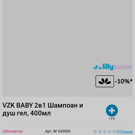
VZK BABY 2в1 Шампоан и
душ гел, 400мл
Изчерпан
Арт. №
545900
(0)
|
Оцени