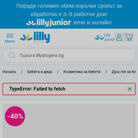
Прескачане към съдържанието
Поради големия обем поръчки срокът за
обработка е 3–5 работни дни!
вече и онлайн!
Lilly
Junior
Меню
Начало
/
Бебета и деца
/
Козметика за бебета
/
Душ гел за бе
TypeError: Failed to fetch
-40%