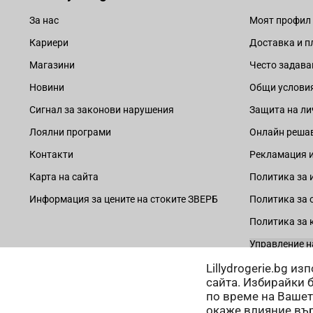
За нас
Моят профил
Кариери
Доставка и 
Магазини
Често задава
Новини
Общи услови
Сигнал за законови нарушения
Защита на ли
Лоялни програми
Онлайн решав
Контакти
Рекламация и
Карта на сайта
Политика за 
Информация за цените на стоките ЗВЕРБ
Политика за 
Политика за 
Управление н
Lillydrogerie.bg и
сайта. Избирайки 
по време на Вашет
окаже влияние вър
Начини на плащане: