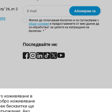
Email
у" 26, ет.2
Абонирам се
 999
Желая да получавам бюлетин и се съгласявам с
общи условия
и предоставените от мен данни да
се обработват за целите на изпращане на
бюлетин.
*
Последвайте ни:
ето изживяване в
добро изживяване
ове бисквитки ще
ъдържание. Ако