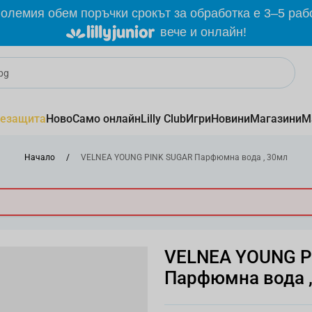
олемия обем поръчки срокът за обработка е 3–5 раб
вече и онлайн!
езащита
Ново
Само онлайн
Lilly Club
Игри
Новини
Магазини
М
Начало
/
VELNEA YOUNG PINK SUGAR Парфюмна вода , 30мл
VELNEA YOUNG P
Парфюмна вода 