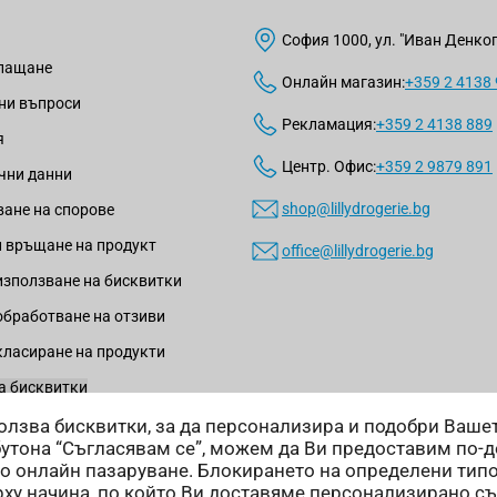
София 1000, ул. "Иван Денкогл
плащане
Онлайн магазин:
+359 2 4138
ни въпроси
Рекламация:
+359 2 4138 889
я
Центр. Офис:
+359 2 9879 891
чни данни
shop@lillydrogerie.bg
ане на спорове
 връщане на продукт
office@lillydrogerie.bg
използване на бисквитки
обработване на отзиви
класиране на продукти
а бисквитки
зползва бисквитки, за да персонализира и подобри Ваш
бутона “Съгласявам се”, можем да Ви предоставим по-
о онлайн пазаруване. Блокирането на определени тип
ху начина, по който Ви доставяме персонализирано с
Начини на доставка: