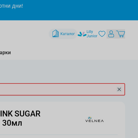
отни дни!
Lilly
Каталог
Junior
арки
INK SUGAR
, 30мл