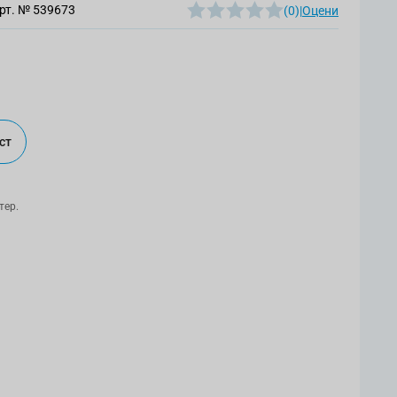
рт. №
539673
(0)
|
Оцени
ст
тер.