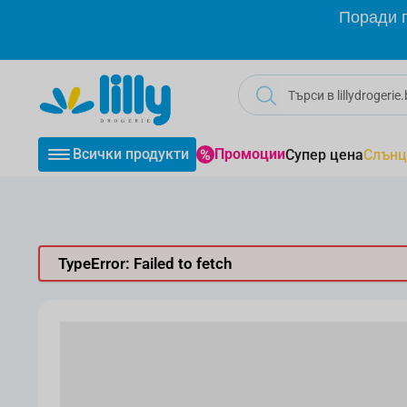
Прескачане към съдържанието
Поради г
Всички продукти
Промоции
Супер цена
Слънц
TypeError: Failed to fetch