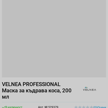
VELNEA PROFESSIONAL
Маска за къдрава коса, 200
мл
В наличност
Арт. №
529379
(0)
|
Оцени