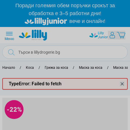
Прескачане към съдържанието
Поради големия обем поръчки срокът за
обработка е 3–5 работни дни!
вече и онлайн!
Lilly
Junior
Меню
Начало
/
Коса
/
Грижа за коса
/
Маска за коса
/
Маска за
TypeError: Failed to fetch
-22%