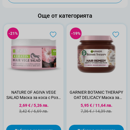
Още от категорията
-21%
-21%
-19%
-19%
NATURE OF AGIVA VEGE
GARNIER BOTANIC THERAPY
SALAD Маска за коса с Роза,
OAT DELICACY Маска за
какаово масло и кератин,
нежна коса и скалп, 340мл
Специална цена
Специална цена
2,69 €
/
5,26 лв.
5,95 €
/
11,64 лв.
350 мл
Стандартна цена
Стандартна цена
3,42 €
/
6,69 лв.
7,36 €
/
14,39 лв.