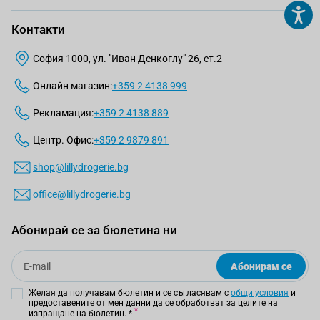
Контакти
София 1000, ул. "Иван Денкоглу" 26, ет.2
Онлайн магазин:
+359 2 4138 999
Рекламация:
+359 2 4138 889
Центр. Офис:
+359 2 9879 891
shop@lillydrogerie.bg
office@lillydrogerie.bg
Абонирай се за бюлетина ни
Email
Абонирам се
Желая да получавам бюлетин и се съгласявам с
общи условия
и
предоставените от мен данни да се обработват за целите на
изпращане на бюлетин.
*