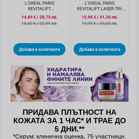
L'OREAL PARIS
L’OREAL PARIS
REVITALIFT
REVITALIFT LASER TRI-
LASER Околоочен крем
PEPTIDES Серум за
Специална цена
Специална цена
14,69 €
/
28,73 лв.
15,95 €
/
31,20 лв.
против торбички, 15МЛ
корекция на признаци на
Стандартна цена
Стандартна цена
18,40 €
/
35,99 лв.
19,94 €
/
39,00 лв.
стареене, 30мл
Добави в количката
Добави в количката
ПРИДАВА ПЛЪТНОСТ НА
КОЖАТА ЗА 1 ЧАС* И ТРАЕ ДО
5 ДНИ.**
*Серум: клинична оценка, 75 участници.