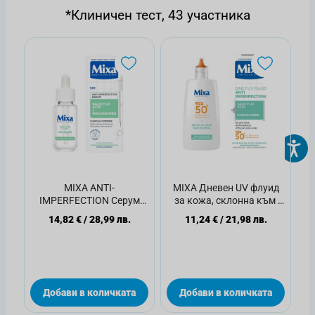
*Клиничен тест, 43 участника
MIXA ANTI-
MIXA Дневен UV флуид
IMPERFECTION Серум
за кожа, склонна към ​
против несъвършенства,
несъвършенства SPF
14,82 €
/
28,99 лв.
11,24 €
/
21,98 лв.
30мл
50+, 40мл
Добави в количката
Добави в количката