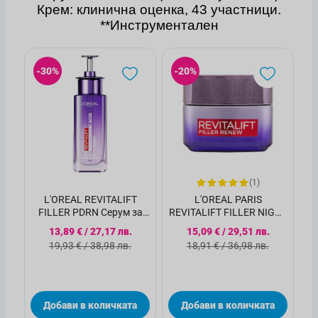
Крем: клинична оценка, 43 участници.
**Инструментален
-30%
-20%
(1)
L'OREAL REVITALIFT
L'OREAL PARIS
FILLER PDRN Серум за
REVITALIFT FILLER NIGHT
лице, 30мл.
CREAM Крем за лице, 50
Специална цена
Специална цена
13,89 €
/
27,17 лв.
15,09 €
/
29,51 лв.
мл.
Стандартна цена
Стандартна цена
19,93 €
/
38,98 лв.
18,91 €
/
36,98 лв.
Добави в количката
Добави в количката