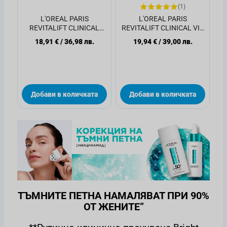
(1)
L'OREAL PARIS
L'OREAL PARIS
REVITALIFT CLINICAL
REVITALIFT CLINICAL VIT
VITAMIN C Kрем за лице
C Серум за лице с
18,91 €
/
36,98 лв.
19,94 €
/
39,00 лв.
SPF+50, 50мл
витамин С, 30мл
Добави в количката
Добави в количката
ТЪМНИТЕ ПЕТНА НАМАЛЯВАТ ПРИ 90%
ОТ ЖЕНИТЕ
”