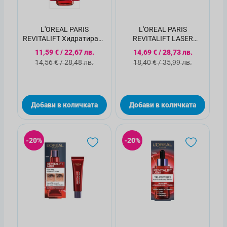
L'OREAL PARIS
L'OREAL PARIS
REVITALIFT Хидратиращ,
REVITALIFT LASER
изглаждащ серум, 30мл
RENEW DAY Крем за лице,
Специална цена
Специална цена
11,59 €
/
22,67 лв.
14,69 €
/
28,73 лв.
50 мл.
Стандартна цена
Стандартна цена
14,56 €
/
28,48 лв.
18,40 €
/
35,99 лв.
Добави в количката
Добави в количката
-20%
-20%