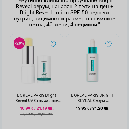
**Рутинно клинично проучване Bright
Reveal серум, нанасян 2 пъти на ден +
Bright Reveal Lotion SPF 50 веднъж
сутрин, видимост и размер на тъмните
петна, 40 жени, 4 седмици."
-20%
L'OREAL PARIS Bright
L'OREAL PARIS BRIGHT
Reveal UV Стик за лице
REVEAL Сepум c
против тъмни петна
ниацинамид против
Специална цена
10,99 €
/
21,49 лв.
15,95 €
/
31,20 лв.
SPF50+
тъмни петна, 30мл
Стандартна цена
13,80 €
/
26,99 лв.