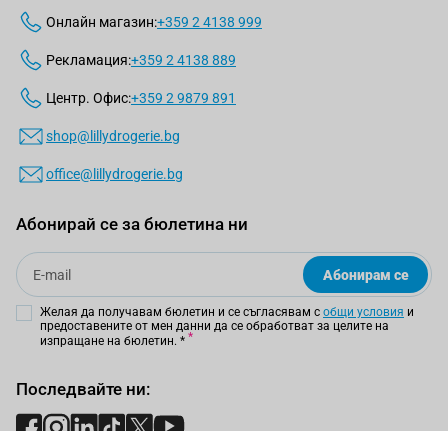
Онлайн магазин:
+359 2 4138 999
Рекламация:
+359 2 4138 889
Центр. Офис:
+359 2 9879 891
shop@lillydrogerie.bg
office@lillydrogerie.bg
Абонирай се за бюлетина ни
Email
Абонирам се
Желая да получавам бюлетин и се съгласявам с
общи условия
и
предоставените от мен данни да се обработват за целите на
изпращане на бюлетин.
*
Последвайте ни: