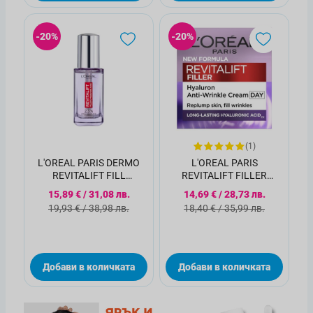
-20%
-20%
(1)
L'OREAL PARIS DERMO
L'OREAL PARIS
REVITALIFT FILL
REVITALIFT FILLER
Околоочен серум 20мл
RENEW DAY CREAM Крем
Специална цена
Специална цена
15,89 €
/
31,08 лв.
14,69 €
/
28,73 лв.
за лице, 50 мл.
Стандартна цена
Стандартна цена
19,93 €
/
38,98 лв.
18,40 €
/
35,99 лв.
Добави в количката
Добави в количката