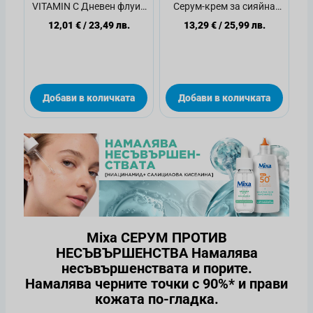
VITAMIN C Дневен флуид
Серум-крем за сияйна
за сияйна кожа SPF50+
кожа, SPF25
12,01 €
/
23,49 лв.
13,29 €
/
25,99 лв.
,40мл
Добави в количката
Добави в количката
Mixa СЕРУМ ПРОТИВ
НЕСЪВЪРШЕНСТВА Намалява
несъвършенствата и порите.
Намалява черните точки с 90%* и прави
кожата по-гладка.