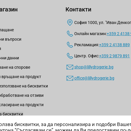
агазин
Контакти
София 1000, ул. "Иван Денкогл
плащане
Онлайн магазин:
+359 2 4138
ни въпроси
Рекламация:
+359 2 4138 889
я
Центр. Офис:
+359 2 9879 891
чни данни
shop@lillydrogerie.bg
ане на спорове
 връщане на продукт
office@lillydrogerie.bg
използване на бисквитки
обработване на отзиви
класиране на продукти
а бисквитки
зползва бисквитки, за да персонализира и подобри Ваш
бутона “Съгласявам се”, можем да Ви предоставим по-