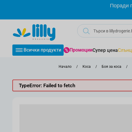
Прескачане към съдържанието
Поради г
Всички продукти
Промоции
Супер цена
Слънц
Начало
/
Коса
/
Боя за коса
/
TypeError: Failed to fetch