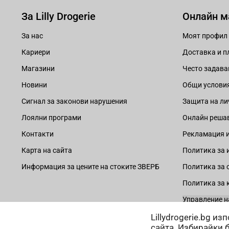
За Lilly Drogerie
Онлайн м
За нас
Моят профил
Кариери
Доставка и 
Магазини
Често задава
Новини
Общи услови
Сигнал за законови нарушения
Защита на ли
Лоялни програми
Онлайн решав
Контакти
Рекламация и
Карта на сайта
Политика за 
Информация за цените на стоките ЗВЕРБ
Политика за 
Политика за 
Управление н
Lillydrogerie.bg и
сайта. Избирайки 