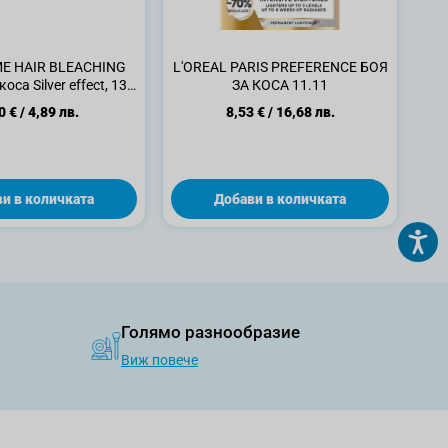
ME HAIR BLEACHING
L'OREAL PARIS PREFERENCE БОЯ
оса Silver effect, 135
ЗА КОСА 11.11
мл.
0 €
/
4,89 лв.
8,53 €
/
16,68 лв.
и в количката
Добави в количката
Голямо разнообразие
Виж повече