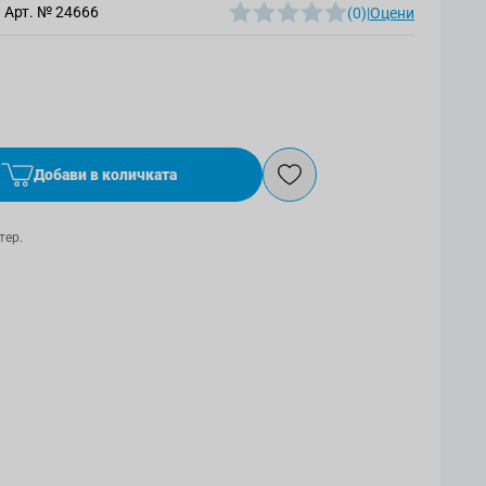
Арт. №
24666
(0)
|
Оцени
Добави в количката
тер.