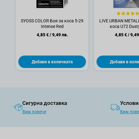
SYOSS COLOR Боя за коса 5-29
LIVE URBAN METALL
Intense Red
коса U72 Dusty
4,85 €
/
9,49 лв.
4,85 €
/
9,49
Добави в количката
Добави в кол
Сигурна доставка
Услови
Виж повече
Виж пов