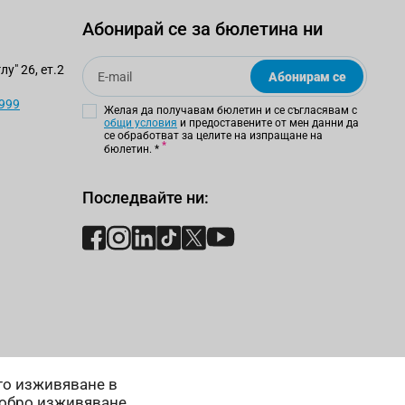
Абонирай се за бюлетина ни
Email
у" 26, ет.2
Абонирам се
 999
Желая да получавам бюлетин и се съгласявам с
общи условия
и предоставените от мен данни да
се обработват за целите на изпращане на
бюлетин.
*
Последвайте ни:
ето изживяване в
добро изживяване