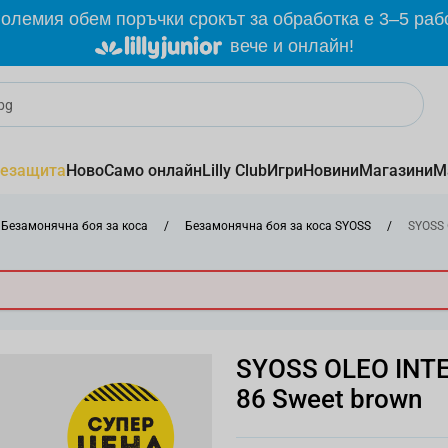
олемия обем поръчки срокът за обработка е 3–5 раб
вече и онлайн!
езащита
Ново
Само онлайн
Lilly Club
Игри
Новини
Магазини
М
Безамонячна боя за коса
/
Безамонячна боя за коса SYOSS
/
SYOSS 
SYOSS OLEO INTE
86 Sweet brown