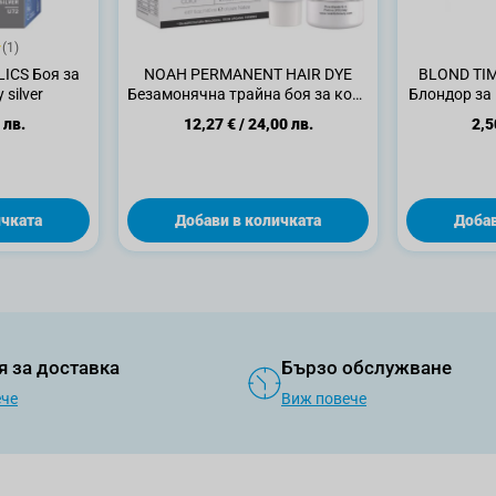
(1)
ICS Боя за
NOAH PERMANENT HAIR DYE
BLOND TI
 silver
Безамонячна трайна боя за коса
Блондор за к
6.56
 лв.
12,27 €
/
24,00 лв.
2,5
ичката
Добави в количката
Добав
я за доставка
Бързо обслужване
ече
Виж повече