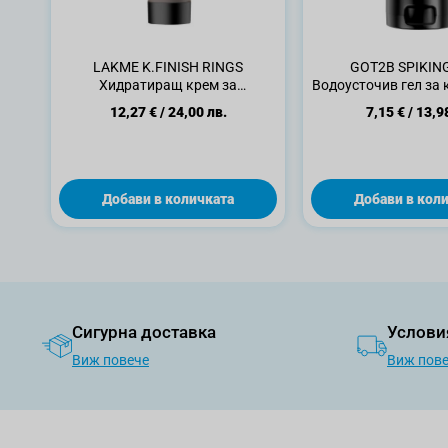
LAKME K.FINISH RINGS
GOT2B SPIKIN
Хидратиращ крем за
Водоусточив гел за к
изразителни къдрици, 150 мл
12,27 €
/
24,00 лв.
7,15 €
/
13,9
Добави в количката
Добави в кол
Сигурна доставка
Услови
Виж повече
Виж пов