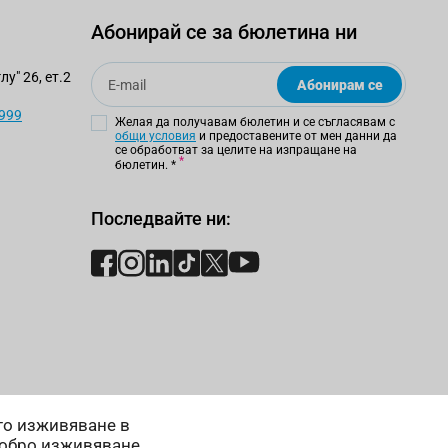
Абонирай се за бюлетина ни
Email
у" 26, ет.2
Абонирам се
 999
Желая да получавам бюлетин и се съгласявам с
общи условия
и предоставените от мен данни да
се обработват за целите на изпращане на
бюлетин.
*
Последвайте ни:
ето изживяване в
добро изживяване