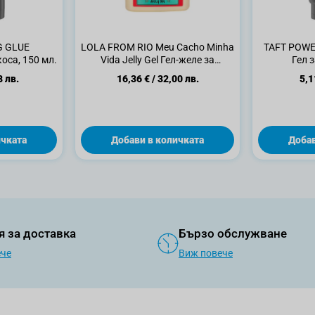
G GLUE
LOLA FROM RIO Meu Cacho Minha
TAFT POWE
оса, 150 мл.
Vida Jelly Gel Гел-желе за
Гел 
дефиниране на къдрици, 500 г
8 лв.
16,36 €
/
32,00 лв.
5,1
ичката
Добави в количката
Добав
я за доставка
Бързо обслужване
ече
Виж повече