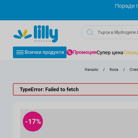
Прескачане към съдържанието
Поради г
Всички продукти
Промоции
Супер цена
Слънц
Начало
/
Коса
/
Стил
TypeError: Failed to fetch
-17%