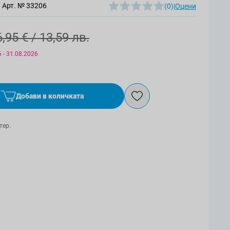
Арт. №
33206
(0)
|
Оцени
6,95 €
/ 13,59 лв.
 - 31.08.2026
Добави в количката
тер.