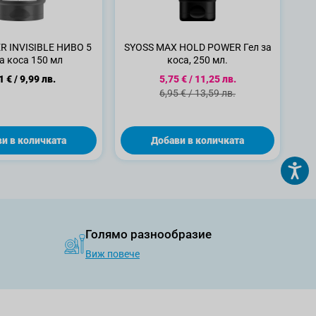
R INVISIBLE НИВО 5
SYOSS MAX HOLD POWER Гел за
за коса 150 мл
коса, 250 мл.
Специална цена
1 €
/
9,99 лв.
5,75 €
/
11,25 лв.
Стандартна цена
6,95 €
/
13,59 лв.
и в количката
Добави в количката
Голямо разнообразие
Виж повече