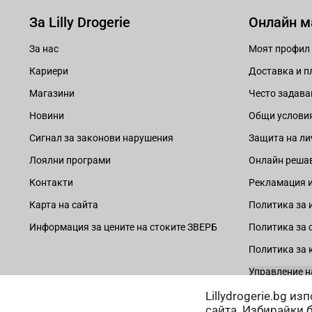
За Lilly Drogerie
Онлайн м
За нас
Моят профил
Кариери
Доставка и 
Магазини
Често задава
Новини
Общи услови
Сигнал за законови нарушения
Защита на ли
Лоялни програми
Онлайн решав
Контакти
Рекламация и
Карта на сайта
Политика за 
Информация за цените на стоките ЗВЕРБ
Политика за 
Политика за 
Управление н
Lillydrogerie.bg и
сайта. Избирайки 