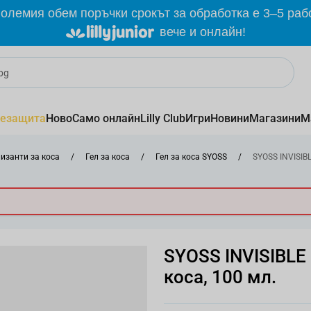
олемия обем поръчки срокът за обработка е 3–5 раб
вече и онлайн!
езащита
Ново
Само онлайн
Lilly Club
Игри
Новини
Магазини
М
изанти за коса
/
Гел за коса
/
Гел за коса SYOSS
/
SYOSS INVISIBL
SYOSS INVISIBLE
коса, 100 мл.