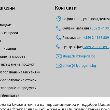
агазин
Контакти
София 1000, ул. "Иван Денкогл
плащане
Онлайн магазин:
+359 2 4138
ни въпроси
Рекламация:
+359 2 4138 889
я
Центр. Офис:
+359 2 9879 891
чни данни
shop@lillydrogerie.bg
ане на спорове
 връщане на продукт
office@lillydrogerie.bg
използване на бисквитки
обработване на отзиви
класиране на продукти
а бисквитки
зползва бисквитки, за да персонализира и подобри Ваш
бутона “Съгласявам се”, можем да Ви предоставим по-