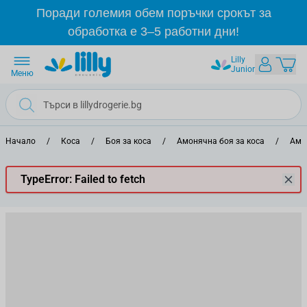
Прескачане към съдържанието
Поради големия обем поръчки срокът за
обработка е 3–5 работни дни!
Lilly
Junior
Меню
Начало
/
Коса
/
Боя за коса
/
Амонячна боя за коса
/
Амо
TypeError: Failed to fetch