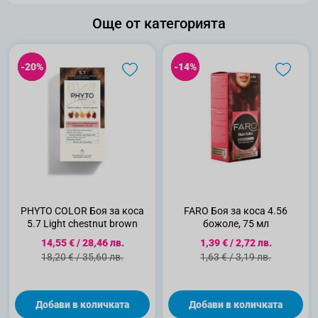
Още от категорията
-20%
-20%
-14%
-14%
PHYTO COLOR Боя за коса
FARO Боя за коса 4.56
5.7 Light chestnut brown
божоле, 75 мл
Специална цена
Специална цена
14,55 €
/
28,46 лв.
1,39 €
/
2,72 лв.
Стандартна цена
Стандартна цена
18,20 €
/
35,60 лв.
1,63 €
/
3,19 лв.
Добави в количката
Добави в количката