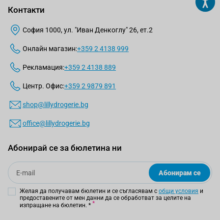
Контакти
София 1000, ул. "Иван Денкоглу" 26, ет.2
Онлайн магазин:
+359 2 4138 999
Рекламация:
+359 2 4138 889
Центр. Офис:
+359 2 9879 891
shop@lillydrogerie.bg
office@lillydrogerie.bg
Абонирай се за бюлетина ни
Email
Абонирам се
Желая да получавам бюлетин и се съгласявам с
общи условия
и
предоставените от мен данни да се обработват за целите на
изпращане на бюлетин.
*