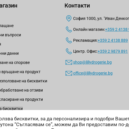
агазин
Контакти
София 1000, ул. "Иван Денкогл
плащане
Онлайн магазин:
+359 2 4138
ни въпроси
Рекламация:
+359 2 4138 889
я
Центр. Офис:
+359 2 9879 891
чни данни
shop@lillydrogerie.bg
ане на спорове
 връщане на продукт
office@lillydrogerie.bg
използване на бисквитки
обработване на отзиви
класиране на продукти
а бисквитки
зползва бисквитки, за да персонализира и подобри Ваш
бутона “Съгласявам се”, можем да Ви предоставим по-