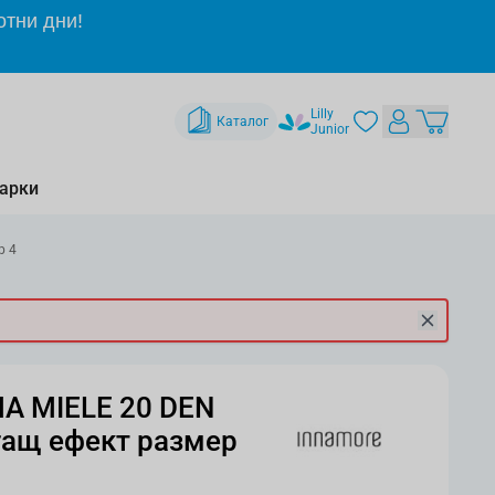
отни дни!
Lilly
Каталог
Junior
арки
р 4
A MIELE 20 DEN
гащ ефект размер