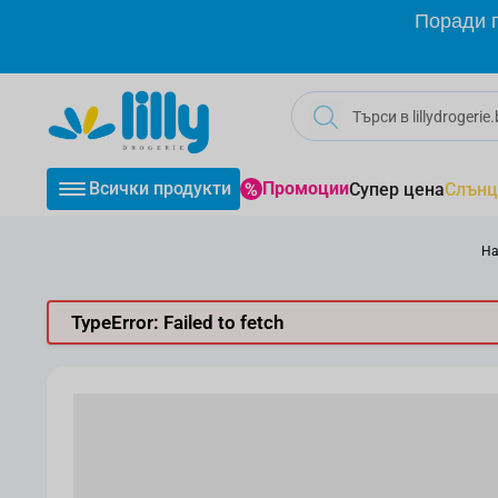
Прескачане към съдържанието
Поради г
Всички продукти
Промоции
Супер цена
Слънц
На
TypeError: Failed to fetch