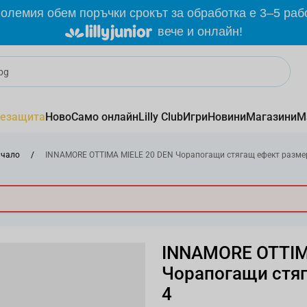
олемия обем поръчки срокът за обработка е 3–5 раб
вече и онлайн!
езащита
Ново
Само онлайн
Lilly Club
Игри
Новини
Магазини
М
чало
/
INNAMORE OTTIMA MIELE 20 DEN Чорапогащи стягащ ефект разме
INNAMORE OTTIM
Чорапогащи стя
4