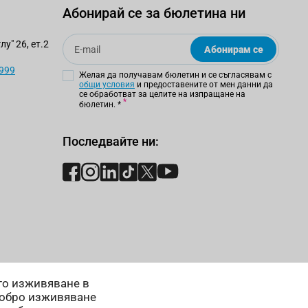
Абонирай се за бюлетина ни
Email
у" 26, ет.2
Абонирам се
 999
Желая да получавам бюлетин и се съгласявам с
общи условия
и предоставените от мен данни да
се обработват за целите на изпращане на
бюлетин.
*
Последвайте ни:
ето изживяване в
добро изживяване