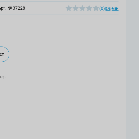
Арт. №
37228
(0)
|
Оцени
ст
тер.