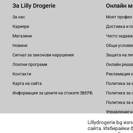
За Lilly Drogerie
Онлайн м
За нас
Моят профил
Кариери
Доставка и 
Магазини
Често задава
Новини
Общи услови
Сигнал за законови нарушения
Защита на ли
Лоялни програми
Онлайн решав
Контакти
Рекламация и
Карта на сайта
Политика за 
Информация за цените на стоките ЗВЕРБ
Политика за 
Политика за 
Управление н
Lillydrogerie.bg и
сайта. Избирайки 