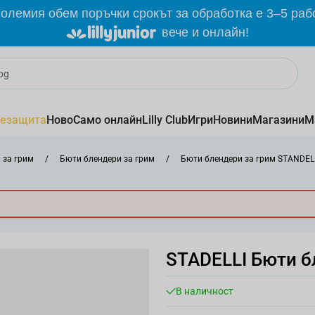
олемия обем поръчки срокът за обработка е 3–5 раб
вече и онлайн!
езащита
Ново
Само онлайн
Lilly Club
Игри
Новини
Магазини
М
 за грим
/
Бюти блендери за грим
/
Бюти блендери за грим STANDEL
STADELLI Бюти б
В наличност