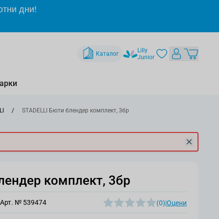
отни дни!
Lilly
Каталог
Junior
арки
LI
/
STADELLI Бюти блендер комплект, 3бр
лендер комплект, 3бр
Арт. №
539474
(0)
|
Оцени