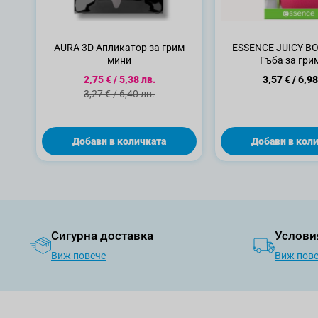
AURA 3D Апликатор за грим
ESSENCE JUICY B
мини
Гъба за грим
Специална цена
2,75 €
/
5,38 лв.
3,57 €
/
6,98
Стандартна цена
3,27 €
/
6,40 лв.
Добави в количката
Добави в кол
Сигурна доставка
Услови
Виж повече
Виж пов