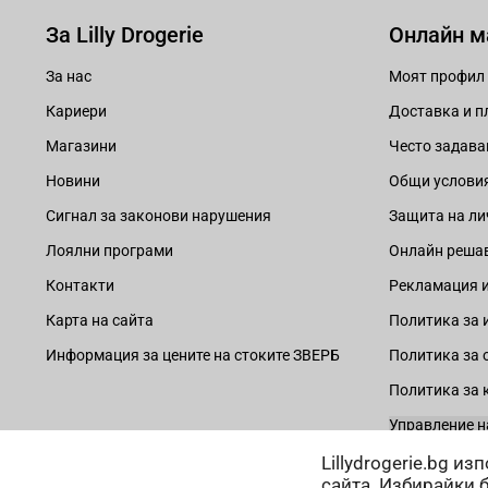
За Lilly Drogerie
Онлайн м
За нас
Моят профил
Кариери
Доставка и 
Магазини
Често задава
Новини
Общи услови
Сигнал за законови нарушения
Защита на ли
Лоялни програми
Онлайн решав
Контакти
Рекламация и
Карта на сайта
Политика за 
Информация за цените на стоките ЗВЕРБ
Политика за 
Политика за 
Управление н
Lillydrogerie.bg и
сайта. Избирайки 