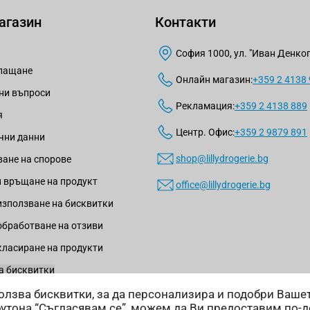
агазин
Контакти
София 1000, ул. "Иван Денкогл
плащане
Онлайн магазин:
+359 2 4138
ни въпроси
Рекламация:
+359 2 4138 889
я
Центр. Офис:
+359 2 9879 891
чни данни
shop@lillydrogerie.bg
ане на спорове
 връщане на продукт
office@lillydrogerie.bg
използване на бисквитки
обработване на отзиви
класиране на продукти
а бисквитки
зползва бисквитки, за да персонализира и подобри Ваш
бутона “Съгласявам се”, можем да Ви предоставим по-