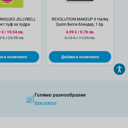
HNIQUES JELLYBELL
REVOLUTION MAKEUP X Harley
кт пуф за пудра
Quinn Бюти блендер, 1 бр.
циална цена
Специална цена
 €
/
19,54 лв.
4,99 €
/
9,76 лв.
дартна цена
Стандартна цена
3 €
/
29,98 лв.
6,13 €
/
11,99 лв.
и в количката
Добави в количката
Голямо разнообразие
Виж повече