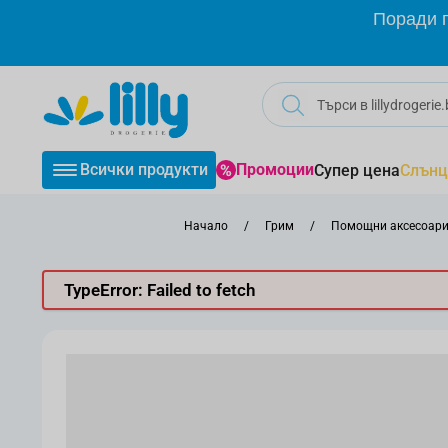
Прескачане към съдържанието
Поради г
Всички продукти
Промоции
Супер цена
Слънц
Начало
/
Грим
/
Помощни аксесоари
TypeError: Failed to fetch