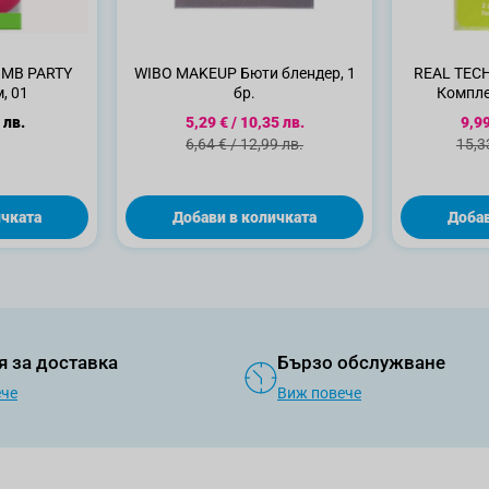
OMB PARTY
WIBO MAKEUP Бюти блендер, 1
REAL TEC
, 01
бр.
Компле
Специална цена
Спе
 лв.
5,29 €
/
10,35 лв.
9,99
Стандартна цена
Стан
6,64 €
/
12,99 лв.
15,3
ичката
Добави в количката
Добав
я за доставка
Бързо обслужване
ече
Виж повече