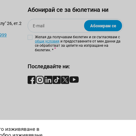
Абонирай се за бюлетина ни
Email
у" 26, ет.2
Абонирам се
 999
Желая да получавам бюлетин и се съгласявам с
общи условия
и предоставените от мен данни да
се обработват за целите на изпращане на
бюлетин.
*
Последвайте ни:
ето изживяване в
добро изживяване