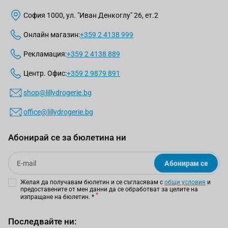
София 1000, ул. "Иван Денкоглу" 26, ет.2
Онлайн магазин:
+359 2 4138 999
Рекламация:
+359 2 4138 889
Центр. Офис:
+359 2 9879 891
shop@lillydrogerie.bg
office@lillydrogerie.bg
Абонирай се за бюлетина ни
Email
Абонирам се
Желая да получавам бюлетин и се съгласявам с
общи условия
и
предоставените от мен данни да се обработват за целите на
изпращане на бюлетин.
*
Последвайте ни: