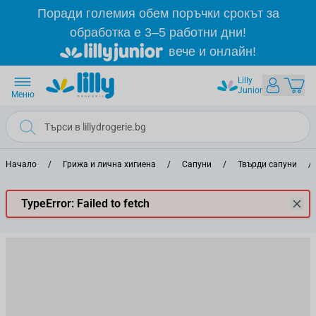
Прескачане към съдържанието
Поради големия обем поръчки срокът за
обработка е 3–5 работни дни!
вече и онлайн!
Lilly
Junior
Меню
Начало
/
Грижа и лична хигиена
/
Сапуни
/
Твърди сапуни
/
TypeError: Failed to fetch