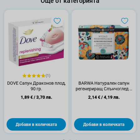
Още от категорията
(1)
DOVE Сапун Драконов плод,
BARWA Натурален сапун
90 гр.
регенериращ Слънчоглед и
Ниацинамид 100% веган,
1,89 €
/
3,70 лв.
2,14 €
/
4,19 лв.
100гр
Добави в количката
Добави в количката