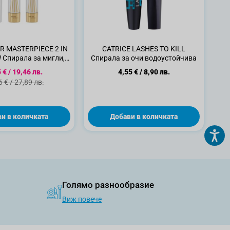
R MASTERPIECE 2 IN
CATRICE LASHES TO KILL
Спирала за мигли, 7
Спирала за очи водоустойчива
мл
циална цена
 €
/
19,46 лв.
4,55 €
/
8,90 лв.
дартна цена
6 €
/
27,89 лв.
и в количката
Добави в количката
Голямо разнообразие
Виж повече