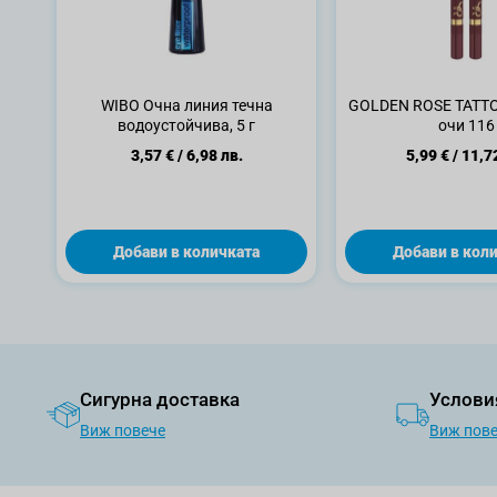
WIBO Очна линия течна
GOLDEN ROSE TATTO
водоустойчива, 5 г
очи 116
3,57 €
/
6,98 лв.
5,99 €
/
11,7
Добави в количката
Добави в кол
Сигурна доставка
Услови
Виж повече
Виж пов