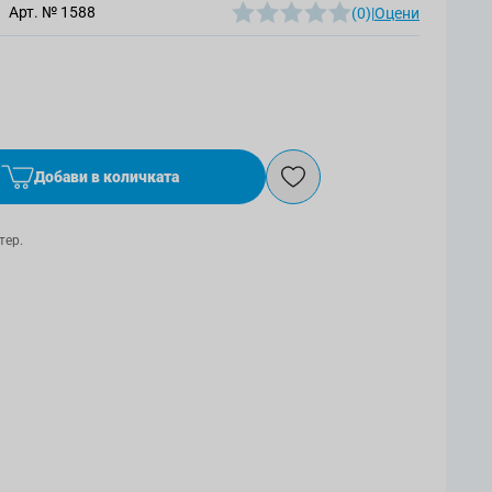
Арт. №
1588
(0)
|
Оцени
Добави в количката
тер.