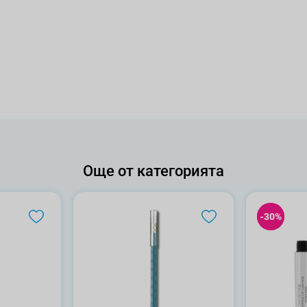
Още от категорията
-30%
-30%