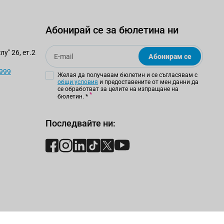
Абонирай се за бюлетина ни
Email
у" 26, ет.2
Абонирам се
 999
Желая да получавам бюлетин и се съгласявам с
общи условия
и предоставените от мен данни да
се обработват за целите на изпращане на
бюлетин.
*
Последвайте ни: