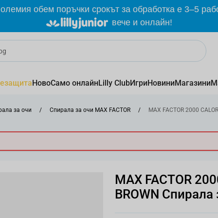
олемия обем поръчки срокът за обработка е 3–5 раб
вече и онлайн!
езащита
Ново
Само онлайн
Lilly Club
Игри
Новини
Магазини
М
рала за очи
/
Спирала за очи MAX FACTOR
/
MAX FACTOR 2000 CALOR
MAX FACTOR 200
BROWN Спирала з