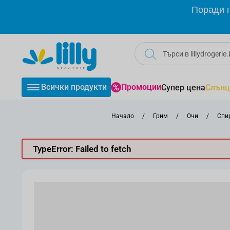
Прескачане към съдържанието
Поради г
Всички продукти
Промоции
Супер цена
Слънц
Начало
/
Грим
/
Очи
/
Спи
TypeError: Failed to fetch