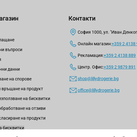
агазин
Контакти
София 1000, ул. "Иван Денкогл
плащане
Онлайн магазин:
+359 2 4138
ни въпроси
Рекламация:
+359 2 4138 889
я
Центр. Офис:
+359 2 9879 891
чни данни
shop@lillydrogerie.bg
ане на спорове
 връщане на продукт
office@lillydrogerie.bg
използване на бисквитки
обработване на отзиви
класиране на продукти
а бисквитки