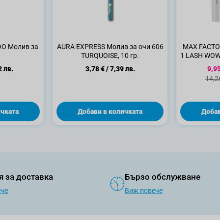
O Молив за
AURA EXPRESS Молив за очи 606
MAX FACTO
TURQUOISE, 10 гр.
1 LASH WOW 
Спе
2 лв.
3,78 €
/
7,39 лв.
9,95
Стан
14,2
ичката
Добави в количката
Добав
я за доставка
Бързо обслужване
ече
Виж повече