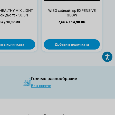
HEALTHY MIX LIGHT
WIBO хайлайтър EXPENSIVE
он дьо тен 50.5N
GLOW
 €
/
18,56 лв.
7,66 €
/
14,98 лв.
и в количката
Добави в количката
Голямо разнообразие
Виж повече