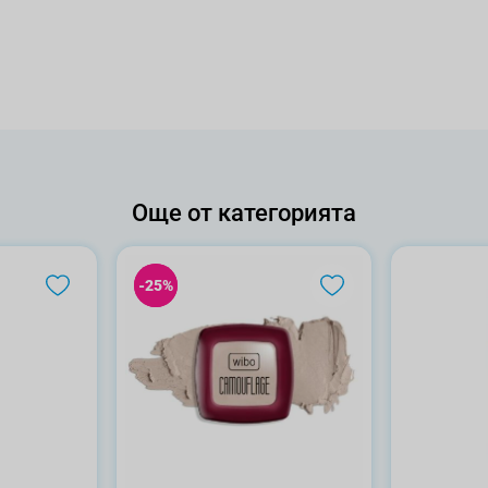
Още от категорията
-25%
-25%