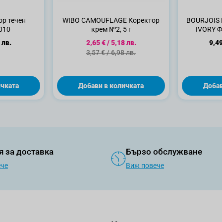
ор течен
WIBO CAMOUFLAGE Коректор
BOURJOIS 
010
крем №2, 5 г
IVORY Ф
Специална цена
 лв.
2,65 €
/
5,18 лв.
9,49
Стандартна цена
3,57 €
/
6,98 лв.
ичката
Добави в количката
Добав
я за доставка
Бързо обслужване
ече
Виж повече