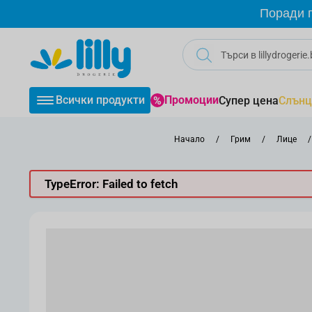
Прескачане към съдържанието
Поради г
Всички продукти
Промоции
Супер цена
Слънц
Начало
/
Грим
/
Лице
/
TypeError: Failed to fetch