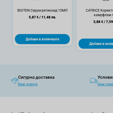
BIOTEN Серум ретиноид 15МЛ
CATRICE Корект
камуфлаж 
5,87 €
/
11,48 лв.
3,88 €
/
7,59
Добави в количката
Добави в кол
Сигурна доставка
Услови
Виж повече
Виж пов