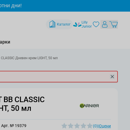
отни дни!
Lilly
Каталог
Junior
арки
CLASSIC Дневен крем LIGHT, 50 мл
 BB CLASSIC
HT, 50 мл
Арт. №
19379
(0)
|
Оцени