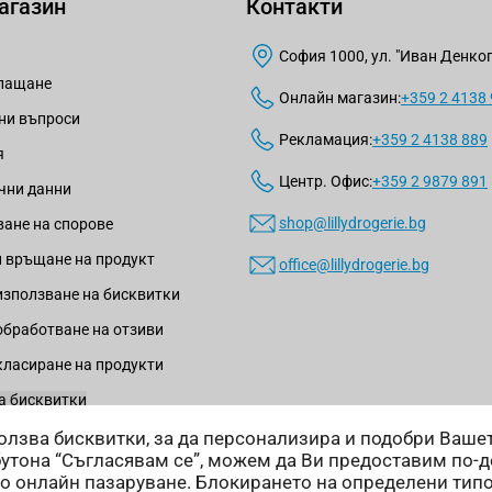
агазин
Контакти
София 1000, ул. "Иван Денкогл
плащане
Онлайн магазин:
+359 2 4138
ни въпроси
Рекламация:
+359 2 4138 889
я
Центр. Офис:
+359 2 9879 891
чни данни
shop@lillydrogerie.bg
ане на спорове
 връщане на продукт
office@lillydrogerie.bg
използване на бисквитки
обработване на отзиви
класиране на продукти
а бисквитки
зползва бисквитки, за да персонализира и подобри Ваш
бутона “Съгласявам се”, можем да Ви предоставим по-
о онлайн пазаруване. Блокирането на определени тип