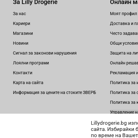
За Lilly Drogerie
Онлайн м
За нас
Моят профил
Кариери
Доставка и 
Магазини
Често задава
Новини
Общи услови
Сигнал за законови нарушения
Защита на ли
Лоялни програми
Онлайн решав
Контакти
Рекламация и
Карта на сайта
Политика за 
Информация за цените на стоките ЗВЕРБ
Политика за 
Политика за 
Управление н
Lillydrogerie.bg и
сайта. Избирайки 
по време на Вашет