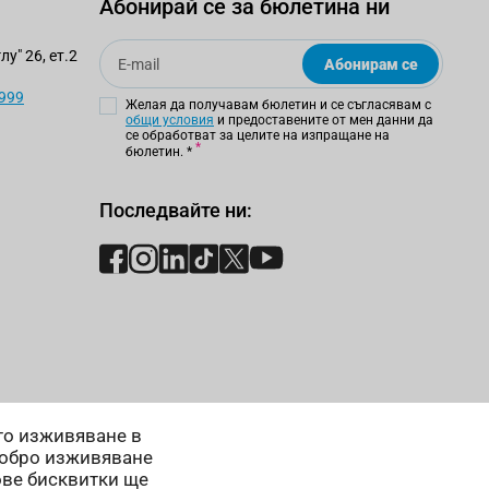
Абонирай се за бюлетина ни
Email
у" 26, ет.2
Абонирам се
 999
Желая да получавам бюлетин и се съгласявам с
общи условия
и предоставените от мен данни да
се обработват за целите на изпращане на
бюлетин.
*
Последвайте ни:
ето изживяване в
добро изживяване
ове бисквитки ще