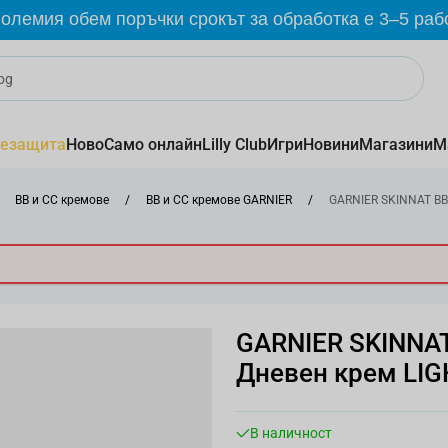
олемия обем поръчки срокът за обработка е 3–5 раб
езащита
Ново
Само онлайн
Lilly Club
Игри
Новини
Магазини
М
BB и CC кремове
/
BB и CC кремове GARNIER
/
GARNIER SKINNAT BB 
GARNIER SKINNAT
Дневен крем LIG
В наличност