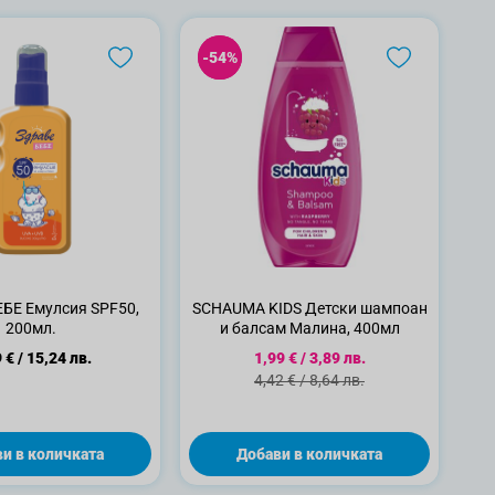
-54%
-54%
БЕ Емулсия SPF50,
SCHAUMA KIDS Детски шампоан
200мл.
и балсам Малина, 400мл
Специална цена
 €
/
15,24 лв.
1,99 €
/
3,89 лв.
Стандартна цена
4,42 €
/
8,64 лв.
и в количката
Добави в количката