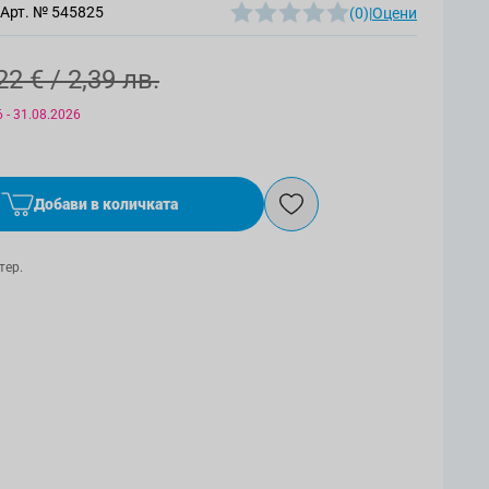
Арт. №
545825
(0)
|
Оцени
22 €
/ 2,39 лв.
 - 31.08.2026
Добави в количката
тер.