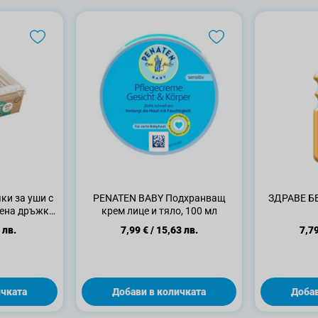
и за уши с
PENATEN BABY Подхранващ
ЗДРАВЕ БЕ
иена дръжка,
крем лице и тяло, 100 мл
 лв.
7,99 €
/
15,63 лв.
7,79
ичката
Добави в количката
Добав