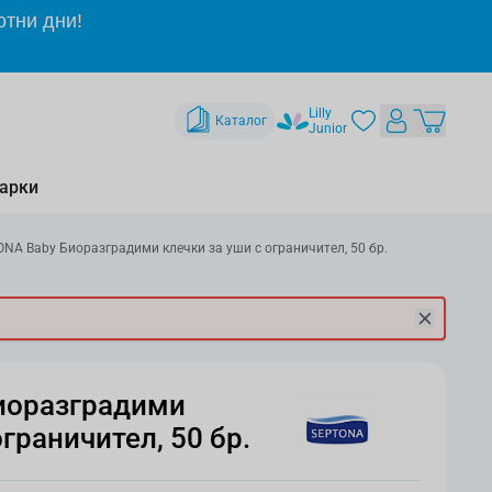
отни дни!
Lilly
Каталог
Junior
арки
NA Baby Биоразградими клечки за уши с ограничител, 50 бр.
иоразградими
ограничител, 50 бр.