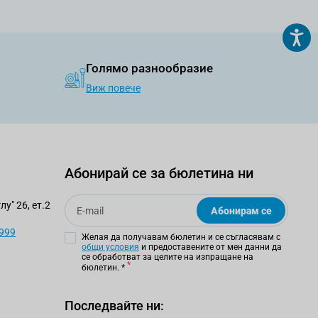
Голямо разнообразие
Виж повече
Абонирай се за бюлетина ни
Email
у" 26, ет.2
Абонирам се
 999
Желая да получавам бюлетин и се съгласявам с
общи условия
и предоставените от мен данни да
се обработват за целите на изпращане на
бюлетин.
*
Последвайте ни: