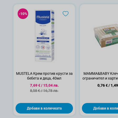
-10%
-10%
MUSTELA Крем против крусти за
MAMMA&BABY Клечк
бебета и деца, 40мл
ограничител и харт
60бр
Специална цена
7,69 €
/
15,04 лв.
0,76 €
/
1,49
Стандартна цена
8,58 €
/
16,78 лв.
Добави в количката
Добави в кол