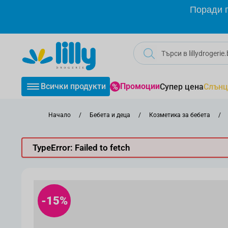
Прескачане към съдържанието
Поради г
Всички продукти
Промоции
Супер цена
Слънц
Начало
/
Бебета и деца
/
Козметика за бебета
/
TypeError: Failed to fetch
-15%