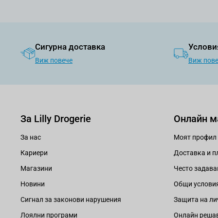
Сигурна доставка
Услови
Виж повече
Виж пов
За Lilly Drogerie
Онлайн м
За нас
Моят профил
Кариери
Доставка и 
Магазини
Често задава
Новини
Общи услови
Сигнал за законови нарушения
Защита на ли
Лоялни програми
Онлайн решав