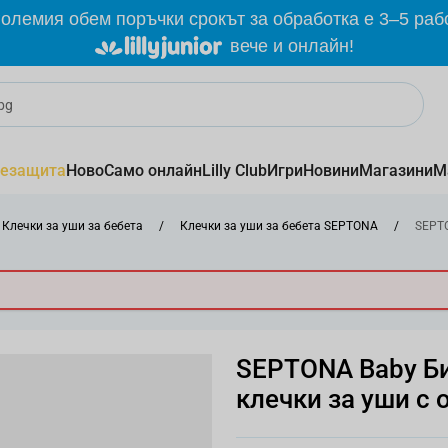
олемия обем поръчки срокът за обработка е 3–5 раб
вече и онлайн!
езащита
Ново
Само онлайн
Lilly Club
Игри
Новини
Магазини
М
Клечки за уши за бебета
/
Клечки за уши за бебета SEPTONA
/
SEPTO
SEPTONA Baby Б
клечки за уши с 