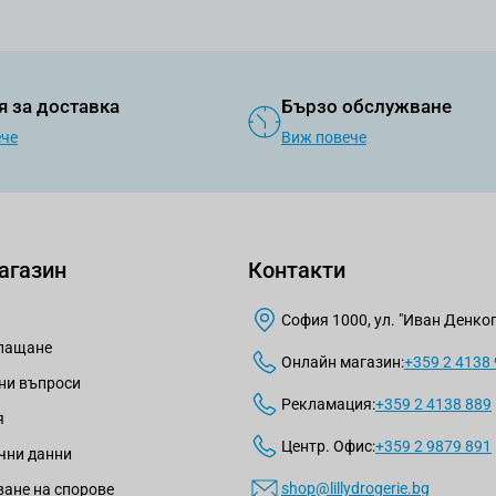
я за доставка
Бързо обслужване
ече
Виж повече
агазин
Контакти
София 1000, ул. "Иван Денкогл
плащане
Онлайн магазин:
+359 2 4138
ни въпроси
Рекламация:
+359 2 4138 889
я
Центр. Офис:
+359 2 9879 891
чни данни
shop@lillydrogerie.bg
ане на спорове