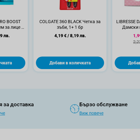
RO BOOST
COLGATE 360 BLACK Четка за
LIBRESSE 
м за лице с
зъби, 1+ 1 бр
Дамски п
ина, 50мл.
Спе
9 лв.
4,19 €
/
8,19 лв.
1,9
Ста
2,2
ичката
Добави в количката
Добав
я за доставка
Бързо обслужване
ече
Виж повече