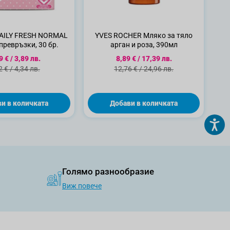
DAILY FRESH NORMAL
YVES ROCHER Мляко за тяло
ревръзки, 30 бр.
арган и роза, 390мл
циална цена
Специална цена
9 €
/
3,89 лв.
8,89 €
/
17,39 лв.
ндартна цена
Стандартна цена
2 €
/
4,34 лв.
12,76 €
/
24,96 лв.
и в количката
Добави в количката
Голямо разнообразие
Виж повече