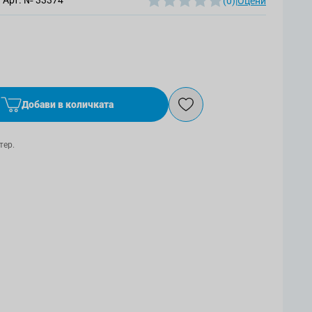
Арт. №
33374
(0)
|
Оцени
Добави в количката
тер.