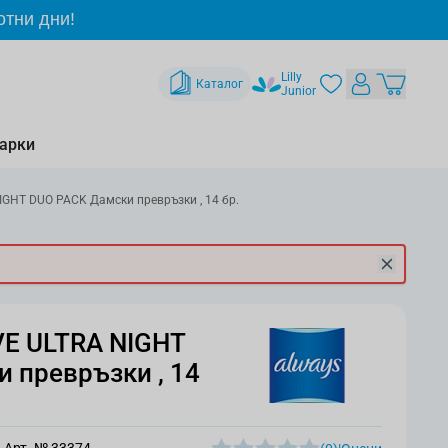
отни дни!
Lilly
Каталог
Junior
арки
IGHT DUO PACK Дамски превръзки , 14 бр.
VE ULTRA NIGHT
 превръзки , 14