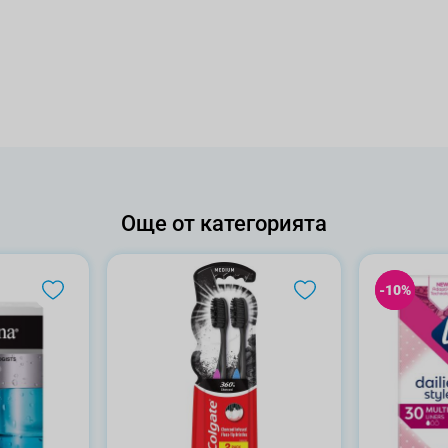
Още от категорията
-10%
-10%