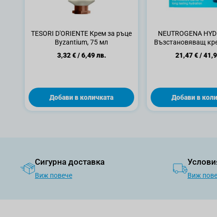
TESORI D'ORIENTE Крем за ръце
NEUTROGENA HYD
Byzantium, 75 мл
Възстановяващ кре
хиалуронова кисел
3,32 €
/
6,49 лв.
21,47 €
/
41,9
Добави в количката
Добави в кол
Сигурна доставка
Услови
Виж повече
Виж пов