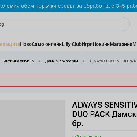
олемия обем поръчки срокът за обработка е 3–5 раб
езащита
Ново
Само онлайн
Lilly Club
Игри
Новини
Магазини
М
Интимна хигиена
/
Дамски превръзки
/
ALWAYS SENSITIVE ULTRA N
ALWAYS SENSITI
DUO PACK Дамски
бр.