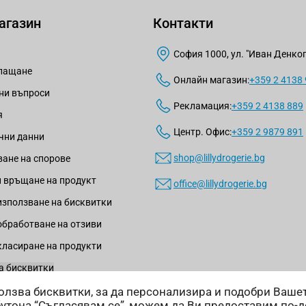
агазин
Контакти
София 1000, ул. "Иван Денкогл
плащане
Онлайн магазин:
+359 2 4138
ни въпроси
Рекламация:
+359 2 4138 889
я
Центр. Офис:
+359 2 9879 891
чни данни
shop@lillydrogerie.bg
ане на спорове
 връщане на продукт
office@lillydrogerie.bg
използване на бисквитки
обработване на отзиви
класиране на продукти
а бисквитки
зползва бисквитки, за да персонализира и подобри Ваш
бутона “Съгласявам се”, можем да Ви предоставим по-