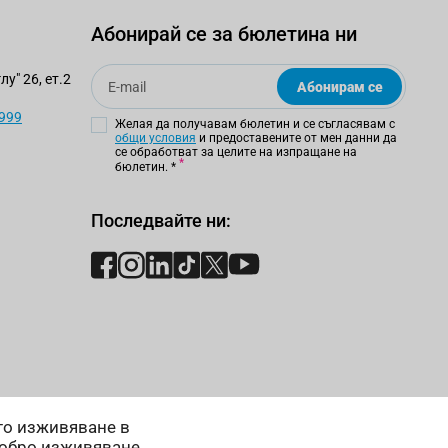
Абонирай се за бюлетина ни
Email
у" 26, ет.2
Абонирам се
 999
Желая да получавам бюлетин и се съгласявам с
общи условия
и предоставените от мен данни да
се обработват за целите на изпращане на
бюлетин.
*
Последвайте ни:
ето изживяване в
добро изживяване