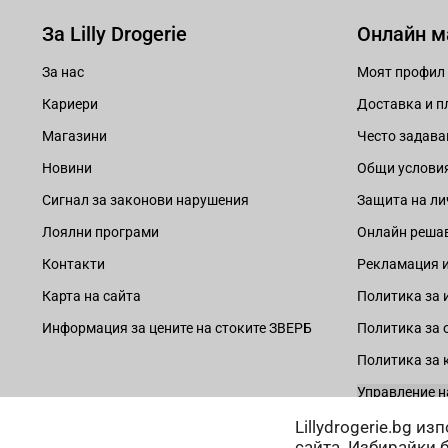
За Lilly Drogerie
Онлайн м
За нас
Моят профил
Кариери
Доставка и 
Магазини
Често задава
Новини
Общи услови
Сигнал за законови нарушения
Защита на ли
Лоялни програми
Онлайн решав
Контакти
Рекламация и
Карта на сайта
Политика за 
Информация за цените на стоките ЗВЕРБ
Политика за 
Политика за 
Управление н
Lillydrogerie.bg и
сайта. Избирайки 