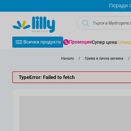
Прескачане към съдържанието
Поради г
Всички продукти
Промоции
Супер цена
Слънц
Начало
/
Грижа и лична хигиена
/
TypeError: Failed to fetch