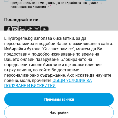
предоставените от мен данни да се обработват за целите на
изпращане на бюлетин.
*
Последвайте ни:
Lillydrogerie.bg използва бисквитки, за да
Начини на плащане:
персонализира и подобри Вашето изживяване в сайта.
Избирайки бутона “Съгласявам се”, можем да Ви
предоставим по-добро изживяване по време на
Вашето онлайн пазаруване. Блокирането на
определени типове бисквитки ще окаже влияние
върху начина, по който Ви доставяме
Начини на доставка:
персонализирано съдържание. Ако искате да научите
повече, моля, прочетете
ОБЩИ УСЛОВИЯ ЗА
ПОЛЗВАНЕ И БИСКВИТКИ
.
Приемам всички
Copyright © 2025 Лили Дрогерие ЕООД. Всички права
запазени.
Онлайн магазин от
Настройки