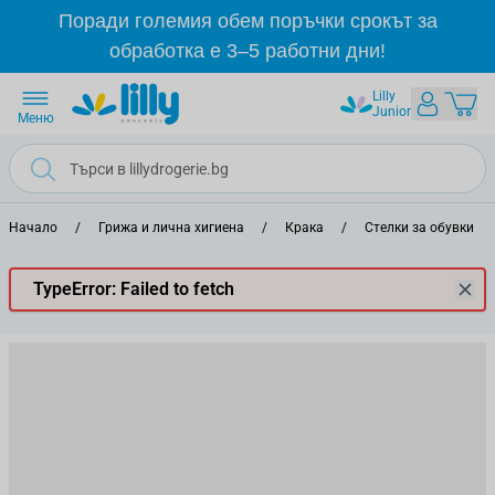
Прескачане към съдържанието
Поради големия обем поръчки срокът за
обработка е 3–5 работни дни!
Lilly
Junior
Меню
Начало
/
Грижа и лична хигиена
/
Крака
/
Стелки за обувки
TypeError: Failed to fetch