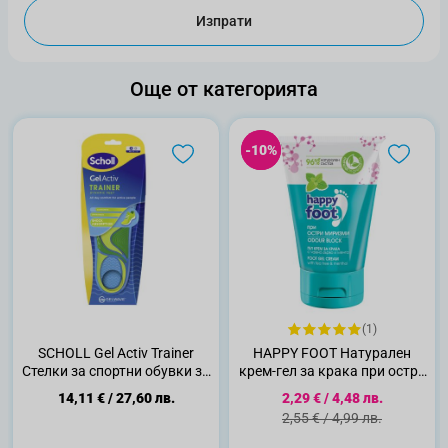
Изпрати
Още от категорията
-10%
-10%
(1)
SCHOLL Gel Activ Trainer
HAPPY FOOT Натурален
Стелки за спортни обувки за
крем-гел за крака при остри
жени, 1 чифт
миризми, 100 млv
Специална цена
14,11 €
/
27,60 лв.
2,29 €
/
4,48 лв.
Стандартна цена
2,55 €
/
4,99 лв.