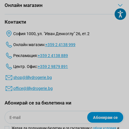
Онлайн магазин
Контакти
София 1000, ул. "Иван Денкоглу" 26, ет.2
Онлайн магазин:
+359 2 4138 999
Рекламация:
+359 2 4138 889
Центр. Офис:
+359 2 9879 891
shop@lillydrogerie.bg
office@lillydrogerie.bg
Абонирай се за бюлетина ни
Email
Абонирам се
Желая да получавам бюлетин и се съгласявам с
общи условия
и