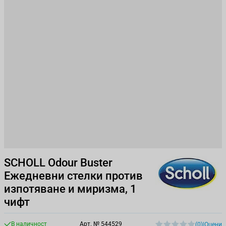
SCHOLL Odour Buster
Ежедневни стелки против
изпотяване и миризма, 1
чифт
В наличност
Арт. №
544529
(0)
|
Оцени