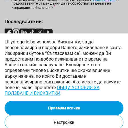
предоставените от мен данни да се обработват за целите на
изпращане на бюлетин.
*
Последвайте ни:
Lillydrogerie.bg използва бисквитки, за да
Начини на плащане:
персонализира и подобри Вашето изживяване в сайта.
Избирайки бутона “Съгласявам се”, можем да Ви
предоставим по-добро изживяване по време на
Вашето онлайн пазаруване. Блокирането на
определени типове бисквитки ще окаже влияние
върху начина, по който Ви доставяме
Начини на доставка:
персонализирано съдържание. Ако искате да научите
повече, моля, прочетете
ОБЩИ УСЛОВИЯ ЗА
ПОЛЗВАНЕ И БИСКВИТКИ
.
Приемам всички
Copyright © 2025 Лили Дрогерие ЕООД. Всички права
запазени.
Онлайн магазин от
Настройки