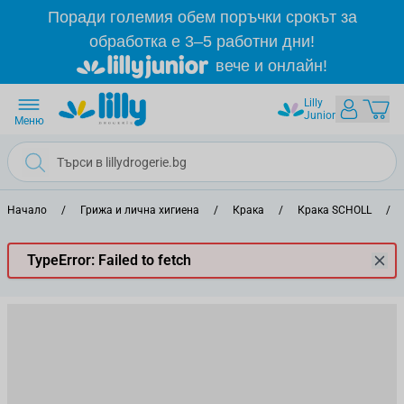
Прескачане към съдържанието
Поради големия обем поръчки срокът за
обработка е 3–5 работни дни!
вече и онлайн!
Lilly
Junior
Меню
Начало
/
Грижа и лична хигиена
/
Крака
/
Крака SCHOLL
/
TypeError: Failed to fetch