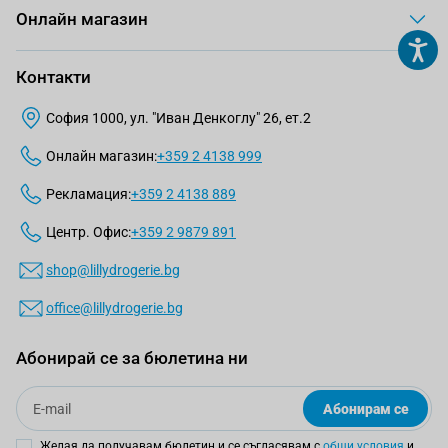
Онлайн магазин
Контакти
София 1000, ул. "Иван Денкоглу" 26, ет.2
Онлайн магазин:
+359 2 4138 999
Рекламация:
+359 2 4138 889
Центр. Офис:
+359 2 9879 891
shop@lillydrogerie.bg
office@lillydrogerie.bg
Абонирай се за бюлетина ни
Email
Абонирам се
Желая да получавам бюлетин и се съгласявам с
общи условия
и