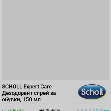
SCHOLL Expert Care
Дезодорант спрей за
обувки, 150 мл
В наличност
Арт. №
544526
(0)
|
Оцени