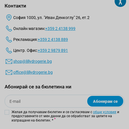
Контакти
София 1000, ул. "Иван Денкоглу" 26, ет.2
Онлайн магазин:
+359 2 4138 999
Рекламация:
+359 2 4138 889
Центр. Офис:
+359 2 9879 891
shop@lillydrogerie.bg
office@lillydrogerie.bg
Абонирай се за бюлетина ни
Email
Абонирам се
Желая да получавам бюлетин и се съгласявам с
общи условия
и
предоставените от мен данни да се обработват за целите на
изпращане на бюлетин.
*