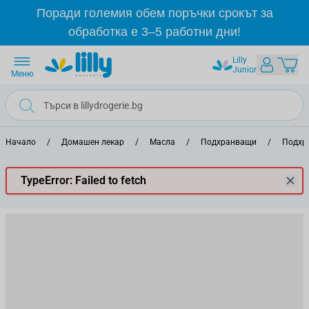
Прескачане към съдържанието
Поради големия обем поръчки срокът за
обработка е 3–5 работни дни!
Lilly
Junior
Меню
Начало
/
Домашен лекар
/
Масла
/
Подхранващи
/
Подхр
TypeError: Failed to fetch