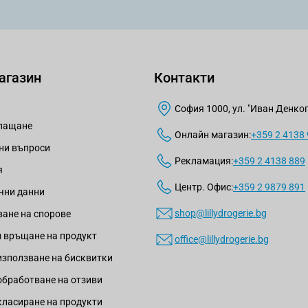
агазин
Контакти
София 1000, ул. "Иван Денкогл
плащане
Онлайн магазин:
+359 2 4138
ни въпроси
Рекламация:
+359 2 4138 889
я
Центр. Офис:
+359 2 9879 891
чни данни
shop@lillydrogerie.bg
ане на спорове
 връщане на продукт
office@lillydrogerie.bg
използване на бисквитки
обработване на отзиви
класиране на продукти