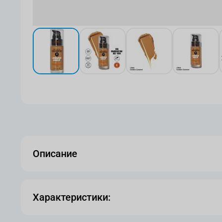
View larger image
View larger image
View larger image
View l
Описание
Характеристики: