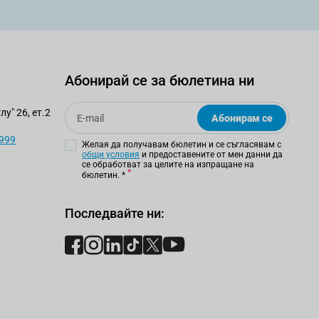
Абонирай се за бюлетина ни
Email
у" 26, ет.2
Абонирам се
 999
Желая да получавам бюлетин и се съгласявам с
общи условия
и предоставените от мен данни да
се обработват за целите на изпращане на
бюлетин.
*
Последвайте ни: