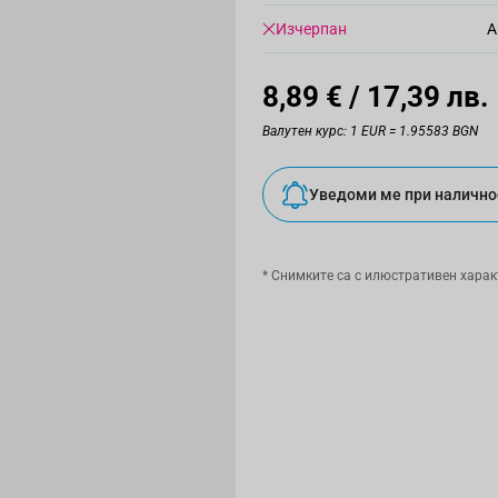
Изчерпан
А
8,89 €
/ 17,39 лв.
Валутен курс: 1 EUR = 1.95583 BGN
Уведоми ме при налично
* Снимките са с илюстративен харак