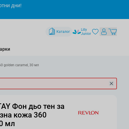
отни дни!
Lilly
Каталог
Junior
арки
 golden caramel, 30 мл
Y Фон дьо тен за
зна кожа 360
30 мл