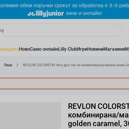
олемия обем поръчки срокът за обработка е 3–5 раб
вече и онлайн!
езащита
Ново
Само онлайн
Lilly Club
Игри
Новини
Магазини
М
Лице
/
REVLON COLORSTAY Фон дьо тен за комбинирана/мазна кожа 360
REVLON COLORSTA
комбинирана/ма
golden caramel, 