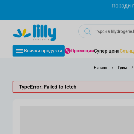
Прескачане към съдържанието
Поради г
Всички продукти
Промоции
Супер цена
Слънц
Начало
/
Грим
/
TypeError: Failed to fetch