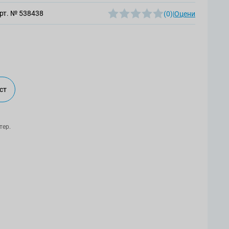
рт. №
538438
(0)
|
Оцени
ст
тер.