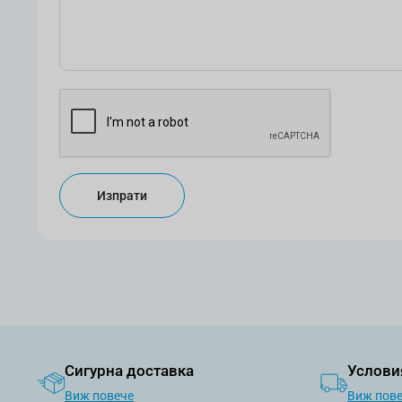
Изпрати
Сигурна доставка
Услови
Виж повече
Виж пов