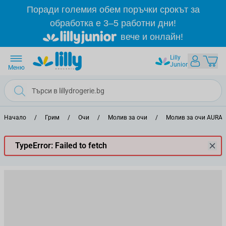
Прескачане към съдържанието
Поради големия обем поръчки срокът за
обработка е 3–5 работни дни!
вече и онлайн!
Lilly
Junior
Меню
Начало
/
Грим
/
Очи
/
Молив за очи
/
Молив за очи AURA
TypeError: Failed to fetch