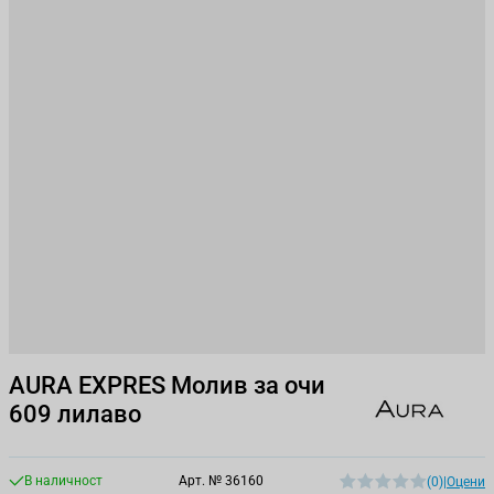
AURA EXPRES Молив за очи
609 лилаво
В наличност
Арт. №
36160
(0)
|
Оцени