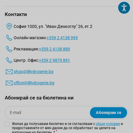
Контакти
София 1000, ул. "Иван Денкоглу" 26, ет.2
Онлайн магазин:
+359 2 4138 999
Рекламация:
+359 2 4138 889
Центр. Офис:
+359 2 9879 891
shop@lillydrogerie.bg
office@lillydrogerie.bg
Абонирай се за бюлетина ни
Email
Абонирам се
Желая да получавам бюлетин и се съгласявам с
общи условия
и
предоставените от мен данни да се обработват за целите на
изпращане на бюлетин.
*