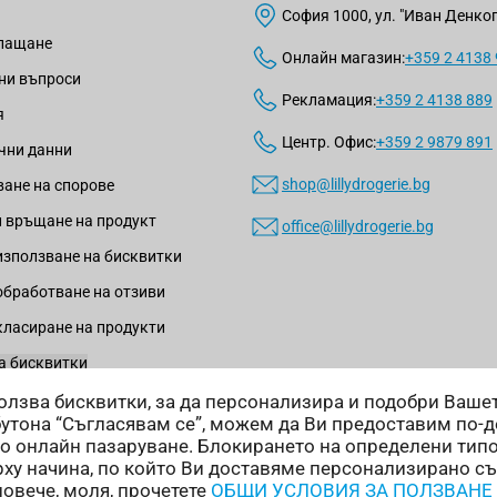
София 1000, ул. "Иван Денкогл
плащане
Онлайн магазин:
+359 2 4138
ни въпроси
Рекламация:
+359 2 4138 889
я
Центр. Офис:
+359 2 9879 891
чни данни
shop@lillydrogerie.bg
ане на спорове
 връщане на продукт
office@lillydrogerie.bg
използване на бисквитки
обработване на отзиви
класиране на продукти
а бисквитки
зползва бисквитки, за да персонализира и подобри Ваш
бутона “Съгласявам се”, можем да Ви предоставим по-
о онлайн пазаруване. Блокирането на определени тип
ху начина, по който Ви доставяме персонализирано с
Начини на доставка:
повече, моля, прочетете
ОБЩИ УСЛОВИЯ ЗА ПОЛЗВАНЕ