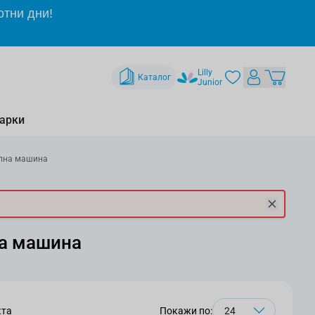
отни дни!
Lilly
Каталог
Junior
арки
ялна машина
на машина
кта
Покажи по: