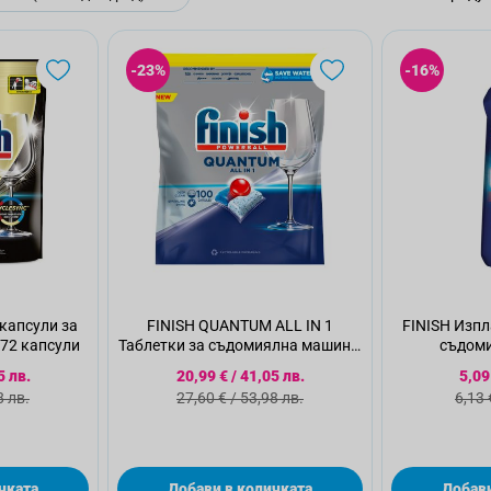
-23%
-16%
 капсули за
FINISH QUANTUM ALL IN 1
FINISH Изпл
72 капсули
Таблетки за съдомиялна машина,
съдоми
100бр
 цена
Специална цена
Спе
5 лв.
20,99 €
/
41,05 лв.
5,09
 цена
Стандартна цена
Ста
8 лв.
27,60 €
/
53,98 лв.
6,13 
чката
Добави в количката
Добави