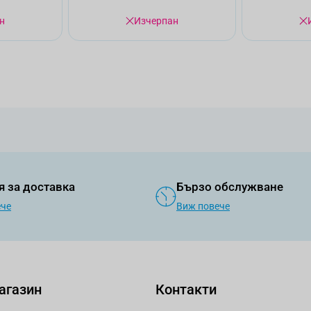
н
Изчерпан
я за доставка
Бързо обслужване
ече
Виж повече
агазин
Контакти