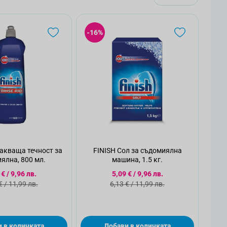
-16%
акваща течност за
FINISH Сол за съдомиялна
ялна, 800 мл.
машина, 1.5 кг.
циална цена
Специална цена
 €
/
9,96 лв.
5,09 €
/
9,96 лв.
ндартна цена
Стандартна цена
€
/
11,99 лв.
6,13 €
/
11,99 лв.
 в количката
Добави в количката