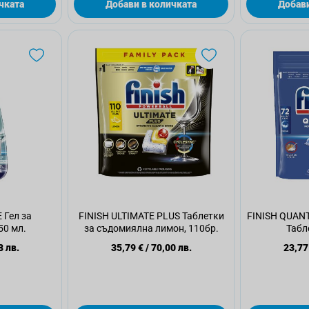
чката
Добави в количката
Добави
 Гел за
FINISH ULTIMATE PLUS Таблетки
FINISH QUAN
50 мл.
за съдомиялна лимон, 110бр.
Табле
8 лв.
35,79 €
/
70,00 лв.
23,77