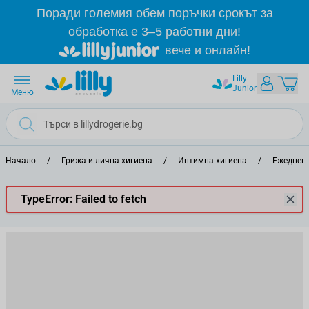
Прескачане към съдържанието
Поради големия обем поръчки срокът за
обработка е 3–5 работни дни!
вече и онлайн!
Lilly
Junior
Меню
Начало
/
Грижа и лична хигиена
/
Интимна хигиена
/
Ежеднев
TypeError: Failed to fetch