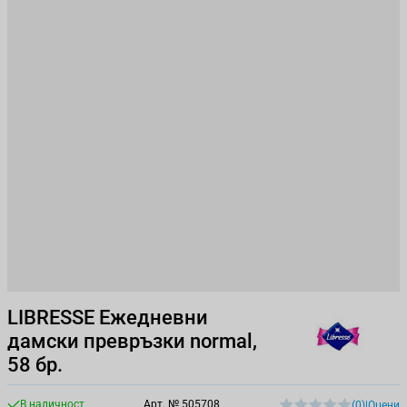
LIBRESSE Ежедневни
дамски превръзки normal,
58 бр.
В наличност
Арт. №
505708
(0)
|
Оцени