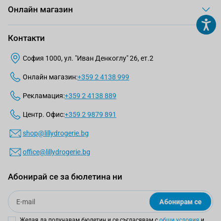
Онлайн магазин
Контакти
София 1000, ул. "Иван Денкоглу" 26, ет.2
Онлайн магазин:
+359 2 4138 999
Рекламация:
+359 2 4138 889
Центр. Офис:
+359 2 9879 891
shop@lillydrogerie.bg
office@lillydrogerie.bg
Абонирай се за бюлетина ни
Email
Абонирам се
Желая да получавам бюлетин и се съгласявам с
общи условия
и