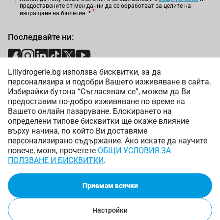
предоставените от мен данни да се обработват за целите на
изпращане на бюлетин.
*
Последвайте ни:
Lillydrogerie.bg използва бисквитки, за да
Начини на плащане:
персонализира и подобри Вашето изживяване в сайта.
Избирайки бутона “Съгласявам се”, можем да Ви
предоставим по-добро изживяване по време на
Вашето онлайн пазаруване. Блокирането на
определени типове бисквитки ще окаже влияние
върху начина, по който Ви доставяме
Начини на доставка:
персонализирано съдържание. Ако искате да научите
повече, моля, прочетете
ОБЩИ УСЛОВИЯ ЗА
ПОЛЗВАНЕ И БИСКВИТКИ
.
Приемам всички
Copyright © 2025 Лили Дрогерие ЕООД. Всички права
запазени.
Онлайн магазин от
Настройки