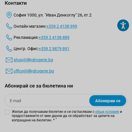
Контакти
София 1000, ул. "Иван Денкоглу" 26, ет.2
Онлайн магазин:
+359 2 4138 999
Рекламация:
+359 2 4138 889
Центр. Офис:
+359 2 9879 891
shop@lillydrogerie.bg
office@lillydrogerie.bg
Абонирай се за бюлетина ни
Email
Абонирам се
Желая да получавам бюлетин и се съгласявам с
общи условия
и
предоставените от мен данни да се обработват за целите на
изпращане на бюлетин.
*