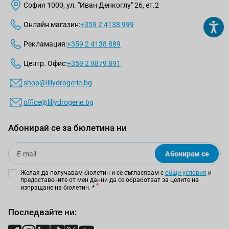
София 1000, ул. "Иван Денкоглу" 26, ет.2
Онлайн магазин:
+359 2 4138 999
Рекламация:
+359 2 4138 889
Центр. Офис:
+359 2 9879 891
shop@lillydrogerie.bg
office@lillydrogerie.bg
Абонирай се за бюлетина ни
Email
Абонирам се
Желая да получавам бюлетин и се съгласявам с
общи условия
и
предоставените от мен данни да се обработват за целите на
изпращане на бюлетин.
*
Последвайте ни: