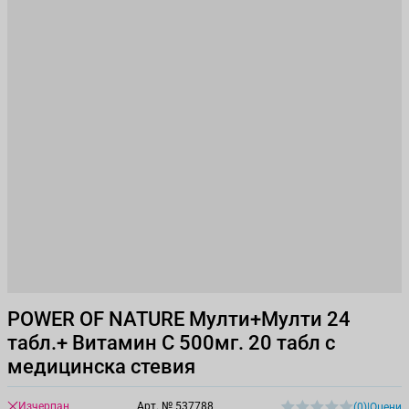
POWER OF NATURE Мулти+Мулти 24
табл.+ Витамин С 500мг. 20 табл с
медицинска стевия
Изчерпан
Арт. №
537788
(0)
|
Оцени