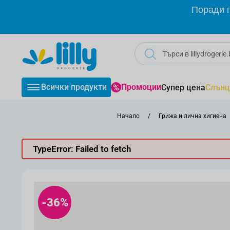
Прескачане към съдържанието
Поради г
Всички продукти
Промоции
Супер цена
Слънц
Начало
/
Грижа и лична хигиена
TypeError: Failed to fetch
-36%