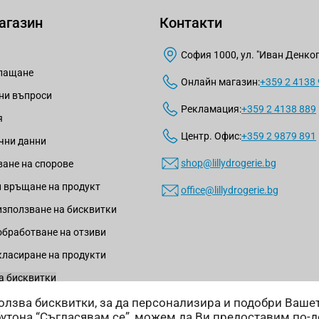
агазин
Контакти
София 1000, ул. "Иван Денкогл
плащане
Онлайн магазин:
+359 2 4138
ни въпроси
Рекламация:
+359 2 4138 889
я
Центр. Офис:
+359 2 9879 891
чни данни
shop@lillydrogerie.bg
ане на спорове
 връщане на продукт
office@lillydrogerie.bg
използване на бисквитки
обработване на отзиви
класиране на продукти
а бисквитки
зползва бисквитки, за да персонализира и подобри Ваш
бутона “Съгласявам се”, можем да Ви предоставим по-