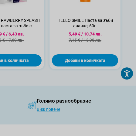
TRAWBERRY SPLASH
HELLO SMILE Паста за зъби
 паста за зъби с
ананас, 60г.
пробиотик
циална цена
Специална цена
9 €
/
6,43 лв.
5,49 €
/
10,74 лв.
ндартна цена
Стандартна цена
3 €
/
7,69 лв.
7,15 €
/
13,98 лв.
и в количката
Добави в количката
Голямо разнообразие
Виж повече