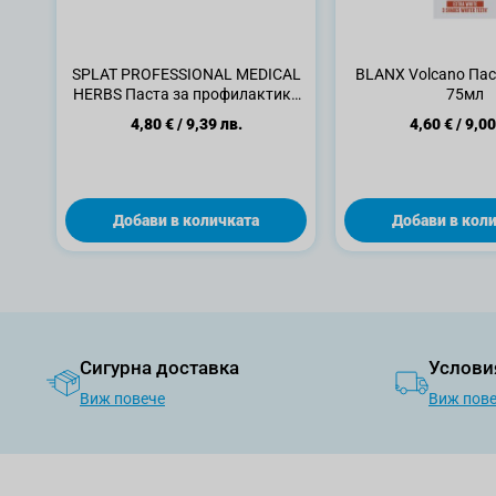
SPLAT PROFESSIONAL MEDICAL
BLANX Volcano Пас
HERBS Паста за профилактика
75мл
на пародонтоза,100 мл
4,80 €
/
9,39 лв.
4,60 €
/
9,00
Добави в количката
Добави в кол
Сигурна доставка
Услови
Виж повече
Виж пов