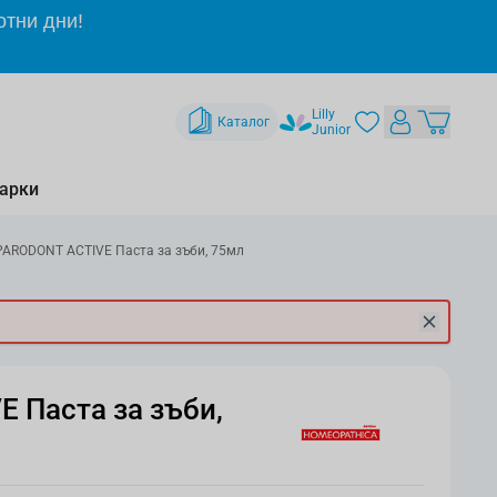
отни дни!
Lilly
Каталог
Junior
арки
PARODONT ACTIVE Паста за зъби, 75мл
 Паста за зъби,