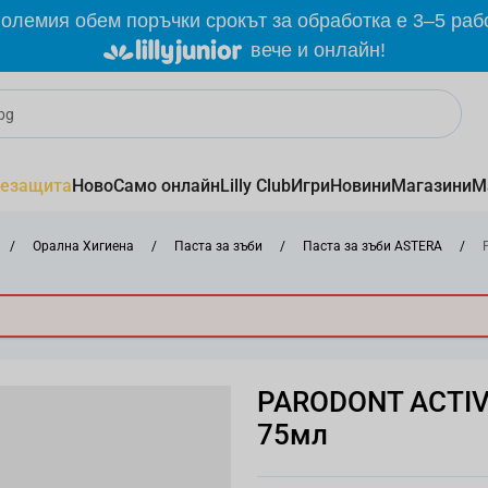
олемия обем поръчки срокът за обработка е 3–5 раб
вече и онлайн!
езащита
Ново
Само онлайн
Lilly Club
Игри
Новини
Магазини
М
/
Орална Хигиена
/
Паста за зъби
/
Паста за зъби ASTERA
/
PARODONT ACTIVE
75мл