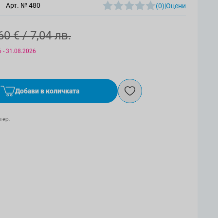
Арт. №
480
(0)
|
Оцени
60 €
/ 7,04 лв.
 - 31.08.2026
Добави в количката
тер.