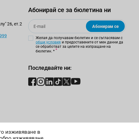
Абонирай се за бюлетина ни
Email
у" 26, ет.2
Абонирам се
 999
Желая да получавам бюлетин и се съгласявам с
общи условия
и предоставените от мен данни да
се обработват за целите на изпращане на
бюлетин.
*
Последвайте ни:
ето изживяване в
добро изживяване