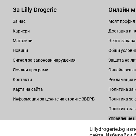
За Lilly Drogerie
Онлайн м
За нас
Моят профил
Кариери
Доставка и 
Магазини
Често задава
Новини
Общи услови
Сигнал за законови нарушения
Защита на ли
Лоялни програми
Онлайн решав
Контакти
Рекламация и
Карта на сайта
Политика за 
Информация за цените на стоките ЗВЕРБ
Политика за 
Политика за 
Управление н
Lillydrogerie.bg и
сайта. Избирайки 