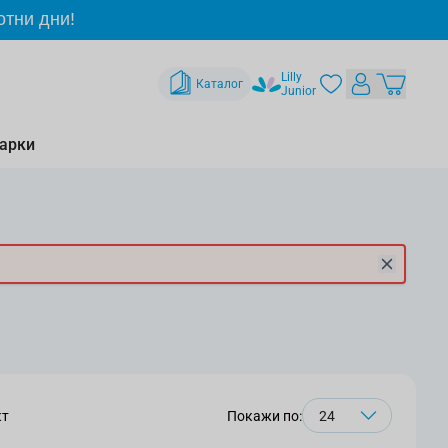
отни дни!
Lilly
Каталог
Junior
арки
кт
Покажи по: