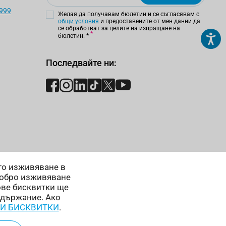
 999
Желая да получавам бюлетин и се съгласявам с
общи условия
и предоставените от мен данни да
се обработват за целите на изпращане на
бюлетин.
*
Последвайте ни:
ето изживяване в
добро изживяване
ове бисквитки ще
ъдържание. Ако
 И БИСКВИТКИ
.