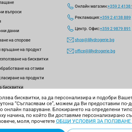
плащане
Онлайн магазин:
+359 2 4138
ни въпроси
Рекламация:
+359 2 4138 889
я
Центр. Офис:
+359 2 9879 891
чни данни
shop@lillydrogerie.bg
ане на спорове
 връщане на продукт
office@lillydrogerie.bg
използване на бисквитки
обработване на отзиви
класиране на продукти
а бисквитки
зползва бисквитки, за да персонализира и подобри Ваш
бутона “Съгласявам се”, можем да Ви предоставим по-
о онлайн пазаруване. Блокирането на определени тип
ху начина, по който Ви доставяме персонализирано с
Начини на доставка:
повече, моля, прочетете
ОБЩИ УСЛОВИЯ ЗА ПОЛЗВАНЕ