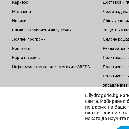
Кариери
Доставка и 
Магазини
Често задава
Новини
Общи услови
Сигнал за законови нарушения
Защита на ли
Лоялни програми
Онлайн решав
Контакти
Рекламация и
Карта на сайта
Политика за 
Информация за цените на стоките ЗВЕРБ
Политика за 
Политика за 
Управление н
Lillydrogerie.bg и
сайта. Избирайки 
по време на Вашет
окаже влияние вър
Начини на плащане:
искате да научите 