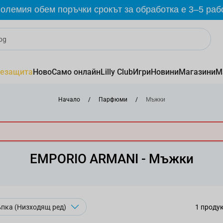
олемия обем поръчки срокът за обработка е 3–5 раб
езащита
Ново
Само онлайн
Lilly Club
Игри
Новини
Магазини
М
Начало
/
Парфюми
/
Мъжки
EMPORIO ARMANI - Мъжки
1
проду