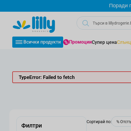
Прескачане към съдържанието
Поради г
Всички продукти
Промоции
Супер цена
Слънц
TypeError: Failed to fetch
Сортирай по:
Филтри