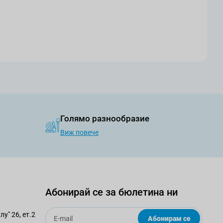
Голямо разнообразие
Виж повече
Абонирай се за бюлетина ни
Email
у" 26, ет.2
Абонирам се