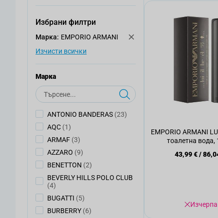
Избрани филтри
Mарка:
EMPORIO ARMANI
Изчисти всички
Mарка
Търсене
артикули
ANTONIO BANDERAS
(23)
артикул
AQC
(1)
EMPORIO ARMANI LUI
артикули
ARMAF
(3)
тоалетна вода,
артикули
AZZARO
(9)
43,99 €
/
86,0
артикули
BENETTON
(2)
BEVERLY HILLS POLO CLUB
артикули
(4)
артикули
BUGATTI
(5)
Изчерпа
артикули
BURBERRY
(6)