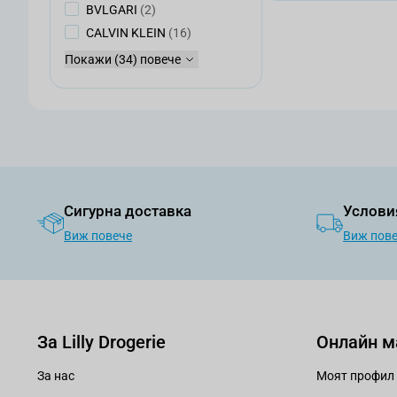
артикули
BVLGARI
(2)
артикули
CALVIN KLEIN
(16)
Покажи (34) повече
Сигурна доставка
Услови
Виж повече
Виж пов
За Lilly Drogerie
Онлайн м
За нас
Моят профил