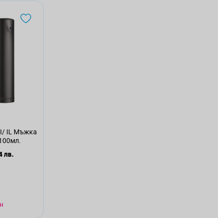
/ IL Мъжка
 100мл.
4 лв.
н