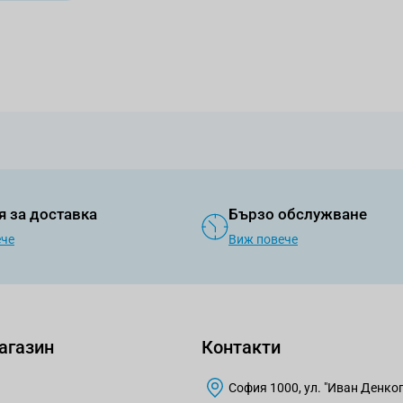
я за доставка
Бързо обслужване
ече
Виж повече
агазин
Контакти
София 1000, ул. "Иван Денкогл